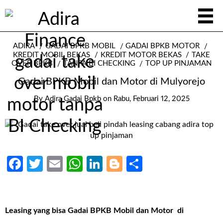
ADIRA
GADAI BPKB MOBIL
GADAI BPKB MOTOR
KREDIT MOBIL BEKAS
KREDIT MOTOR BEKAS
TAKE
OVER BPKB
TANPA BI CHECKING
TOP UP PINJAMAN
Gadai BPKB Mobil dan Motor di Mulyorejo
By
Adira Gadai Bpkb
on
Rabu, Februari 12, 2025
Facebook
Twitter
Email
WhatsApp
LinkedIn
Blogger
Share
Leasing yang bisa Gadai BPKB Mobil dan Motor di