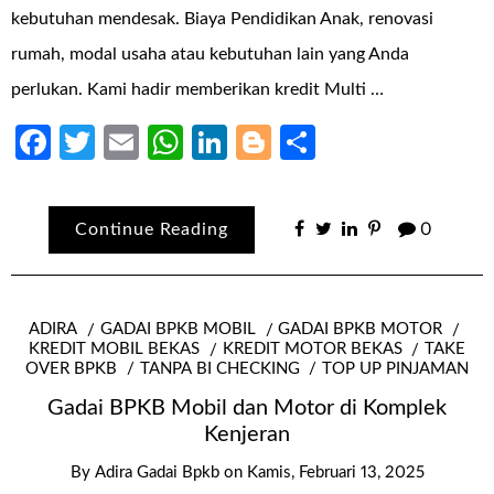
kebutuhan mendesak. Biaya Pendidikan Anak, renovasi
rumah, modal usaha atau kebutuhan lain yang Anda
perlukan. Kami hadir memberikan kredit Multi …
Facebook
Twitter
Email
WhatsApp
LinkedIn
Blogger
Share
Continue Reading
0
ADIRA
GADAI BPKB MOBIL
GADAI BPKB MOTOR
KREDIT MOBIL BEKAS
KREDIT MOTOR BEKAS
TAKE
OVER BPKB
TANPA BI CHECKING
TOP UP PINJAMAN
Gadai BPKB Mobil dan Motor di Komplek
Kenjeran
By
Adira Gadai Bpkb
on
Kamis, Februari 13, 2025