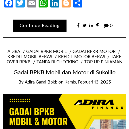
Facebook
Twitter
Email
WhatsApp
LinkedIn
Blogger
Share
Continue Reading
0
ADIRA
GADAI BPKB MOBIL
GADAI BPKB MOTOR
KREDIT MOBIL BEKAS
KREDIT MOTOR BEKAS
TAKE
OVER BPKB
TANPA BI CHECKING
TOP UP PINJAMAN
Gadai BPKB Mobil dan Motor di Sukolilo
By
Adira Gadai Bpkb
on
Kamis, Februari 13, 2025