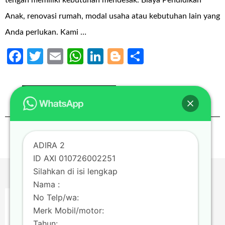
Anak, renovasi rumah, modal usaha atau kebutuhan lain yang
Anda perlukan. Kami …
Facebook
Twitter
Email
WhatsApp
LinkedIn
Blogger
Share
Continue Reading
0
Paginasi
1
2
3
…
14
Next →
ADIRA 2
pos
ID AXI 010726002251
Silahkan di isi lengkap
Nama :
No Telp/wa:
Merk Mobil/motor:
Tahun: