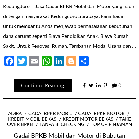
Kedungdoro – Jasa Gadai BPKB Mobil dan Motor yang hadir
di tengah masyarakat Kedungdoro Surabaya. kami hadir
untuk membantu Anda menjawab permasalahan kebutuhan
dana darurat seperti Biaya Pendidikan Anak, Biaya Rumah
Sakit, Untuk Renovasi Rumah, Tambahan Modal Usaha dan …
Facebook
Twitter
Email
WhatsApp
LinkedIn
Blogger
Share
Continue Reading
0
ADIRA
GADAI BPKB MOBIL
GADAI BPKB MOTOR
KREDIT MOBIL BEKAS
KREDIT MOTOR BEKAS
TAKE
OVER BPKB
TANPA BI CHECKING
TOP UP PINJAMAN
Gadai BPKB Mobil dan Motor di Bubutan