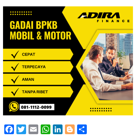
Facebook
Twitter
Email
WhatsApp
LinkedIn
Blogger
Share