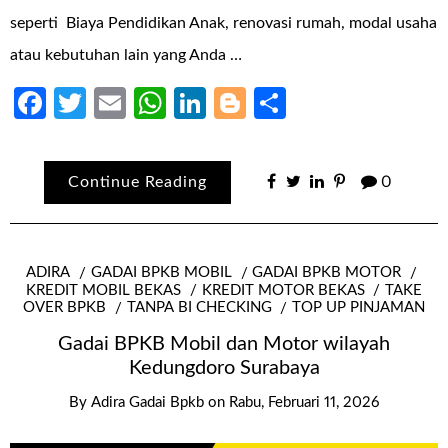
seperti Biaya Pendidikan Anak, renovasi rumah, modal usaha
atau kebutuhan lain yang Anda …
Facebook
Twitter
Email
WhatsApp
LinkedIn
Blogger
Share
Continue Reading
0
ADIRA
GADAI BPKB MOBIL
GADAI BPKB MOTOR
KREDIT MOBIL BEKAS
KREDIT MOTOR BEKAS
TAKE
OVER BPKB
TANPA BI CHECKING
TOP UP PINJAMAN
Gadai BPKB Mobil dan Motor wilayah
Kedungdoro Surabaya
By
Adira Gadai Bpkb
on
Rabu, Februari 11, 2026