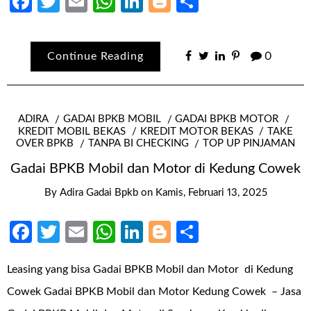
Facebook
Twitter
Email
WhatsApp
LinkedIn
Blogger
Share
Continue Reading
0
ADIRA
GADAI BPKB MOBIL
GADAI BPKB MOTOR
KREDIT MOBIL BEKAS
KREDIT MOTOR BEKAS
TAKE
OVER BPKB
TANPA BI CHECKING
TOP UP PINJAMAN
Gadai BPKB Mobil dan Motor di Kedung Cowek
By
Adira Gadai Bpkb
on
Kamis, Februari 13, 2025
Facebook
Twitter
Email
WhatsApp
LinkedIn
Blogger
Share
Leasing yang bisa Gadai BPKB Mobil dan Motor di Kedung
Cowek Gadai BPKB Mobil dan Motor Kedung Cowek – Jasa