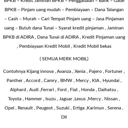
BPKB – Kredit Jaminan BPKB – Penggadaian – Bank – Gade
BPKB – Pinjam uang mudah – Pembiayaan – Dana Talangan
– Cash – Murah – Cari Tempat Pinjam uang – Jasa Pinjaman
uang – Butuh dana Tunai – Syarat kredit pinjaman , Jaminan
BPKB di ADIRA , Dana Tunai di ADIRA , Kredit Pinjaman uang
, Pembiayaan Kredit Mobil , Kredit Mobil bekas
( SEMUA MERK MOBIL)
Contohnya Kijang innova , Avanza , Xenia , Pajero , Fortuner ,
Panther , Accord , Camry , BMW , Mercy , KIA , Hyundai ,
Alphard , Audi ,Ferrari , Ford , Fiat , Honda , Daihatsu ,
Toyota , Hammer , Isuzu , Jaguar ,Lexus ,Mercy , Nissan ,
Opel , Renault , Peugeot , Suzuki , Ertiga ,Karimun , Serena ,
Dll