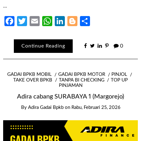
…
Facebook
Twitter
Email
WhatsApp
LinkedIn
Blogger
Share
Continue Reading
0
GADAI BPKB MOBIL
GADAI BPKB MOTOR
PINJOL
TAKE OVER BPKB
TANPA BI CHECKING
TOP UP
PINJAMAN
Adira cabang SURABAYA 1 (Margorejo)
By
Adira Gadai Bpkb
on
Rabu, Februari 25, 2026