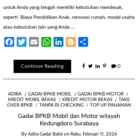
untuk Anda yang tengah memiliki kebutuhan mendesak,
seperti Biaya Pendidikan Anak, renovasi rumah, modal usaha
atau kebutuhan lain yang Anda …
Facebook
Twitter
Email
WhatsApp
LinkedIn
Blogger
Share
Continue Reading
0
ADIRA
GADAI BPKB MOBIL
GADAI BPKB MOTOR
KREDIT MOBIL BEKAS
KREDIT MOTOR BEKAS
TAKE
OVER BPKB
TANPA BI CHECKING
TOP UP PINJAMAN
Gadai BPKB Mobil dan Motor wilayah
Kedungdoro Surabaya
By
Adira Gadai Bpkb
on
Rabu, Februari 11, 2026