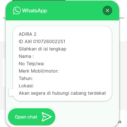
Continue Reading
0
Paginasi
1
2
3
…
13
Next →
ADIRA 2
pos
ID AXI 010726002251
Silahkan di isi lengkap
Nama :
No Telp/wa:
Merk Mobil/motor:
Tahun:
Lokasi:
Akan segera di hubungi cabang terdekat
Open chat
Theme by
Scissor Themes
Proudly powered by
WordPress