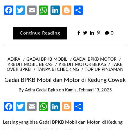
Facebook
Twitter
Email
WhatsApp
LinkedIn
Blogger
Share
Continue Reading
0
ADIRA
GADAI BPKB MOBIL
GADAI BPKB MOTOR
KREDIT MOBIL BEKAS
KREDIT MOTOR BEKAS
TAKE
OVER BPKB
TANPA BI CHECKING
TOP UP PINJAMAN
Gadai BPKB Mobil dan Motor di Kedung Cowek
By
Adira Gadai Bpkb
on
Kamis, Februari 13, 2025
Facebook
Twitter
Email
WhatsApp
LinkedIn
Blogger
Share
Leasing yang bisa Gadai BPKB Mobil dan Motor di Kedung