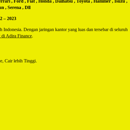
rari , Ford , Fiat , Honda , Daihatsu , Toyota , Hammer , Isuzu ,
n , Serena , Dll
22 – 2023
ndonesia. Dengan jaringan kantor yang luas dan tersebar di seluruh
 di Adira Finance
.
e, Cair lebih Tinggi.