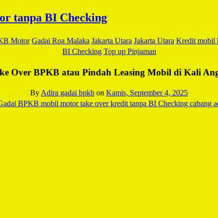
KB Motor
Gadai Roa Malaka
Jakarta Utara
Jakarta Utara
Kredit mobil
BI Checking
Top up Pinjaman
ke Over BPKB atau Pindah Leasing Mobil di Kali An
By
Adira gadai bpkb
on
Kamis, September 4, 2025
Facebook
Twitter
Email
WhatsApp
LinkedIn
Blogger