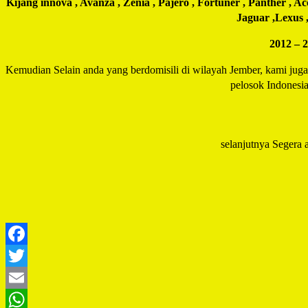
Kijang innova , Avanza , Zenia , Pajero , Fortuner , Panther , A
Jaguar ,Lexus ,
2012 – 2
Kemudian Selain anda yang berdomisili di wilayah Jember, kami jug
pelosok Indonesi
selanjutnya Segera a