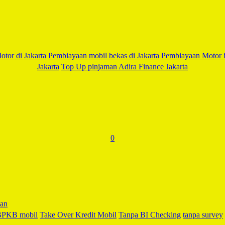
WhatsApp
LinkedIn
Blogger
or di Jakarta
Pembiayaan mobil bekas di Jakarta
Pembiayaan Motor b
Share
Jakarta
Top Up pinjaman Adira Finance Jakarta
0
 BPKB mobil
Take Over Kredit Mobil
Tanpa BI Checking
tanpa survey