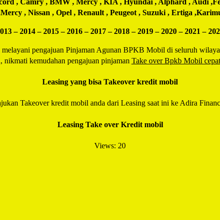
ccord , Camry , BMW , Mercy , KIA , Hyundai , Alphard , Audi ,Fer
Mercy , Nissan , Opel , Renault , Peugeot , Suzuki , Ertiga ,Karimu
013 – 2014 – 2015 – 2016 – 2017 – 2018 – 2019 – 2020 – 2021 – 20
a melayani pengajuan Pinjaman Agunan BPKB Mobil di seluruh wilayah I
a, nikmati kemudahan pengajuan pinjaman
Take over Bpkb Mobil cepat
Leasing yang bisa Takeover kredit mobil
jukan Takeover kredit mobil anda dari Leasing saat ini ke Adira Financ
Leasing Take over Kredit mobil
Views: 20
Facebook
Twitter
Email