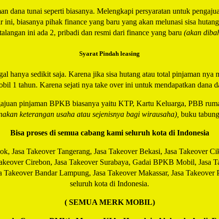
n dana tunai seperti biasanya. Melengkapi persyaratan untuk pengajua
ini, biasanya pihak finance yang baru yang akan melunasi sisa hutang
alangan ini ada 2, pribadi dan resmi dari finance yang baru
(akan dibah
Syarat Pindah leasing
al hanya sedikit saja. Karena jika sisa hutang atau total pinjaman nya m
bil 1 tahun. Karena sejati nya take over ini untuk mendapatkan dana da
gajuan pinjaman BPKB biasanya yaitu KTP, Kartu Keluarga, PBB rum
nakan keterangan usaha atau sejenisnya bagi wirausaha),
buku tabung
Bisa proses di semua cabang kami seluruh kota di Indonesia
pok, Jasa Takeover Tangerang, Jasa Takeover Bekasi, Jasa Takeover Ci
keover Cirebon, Jasa Takeover Surabaya, Gadai BPKB Mobil, Jasa Take
a Takeover Bandar Lampung, Jasa Takeover Makassar, Jasa Takeover 
seluruh kota di Indonesia.
( SEMUA MERK MOBIL)