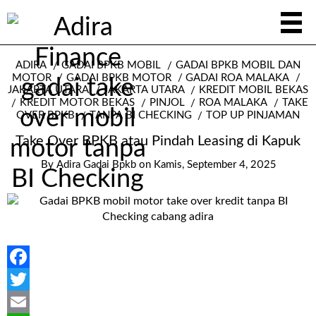
ADIRA
GADAI BPKB MOBIL
GADAI BPKB MOBIL DAN
MOTOR
GADAI BPKB MOTOR
GADAI ROA MALAKA
JAKARTA UTARA
JAKARTA UTARA
KREDIT MOBIL BEKAS
KREDIT MOTOR BEKAS
PINJOL
ROA MALAKA
TAKE
OVER BPKB
TANPA BI CHECKING
TOP UP PINJAMAN
Take Over BPKB atau Pindah Leasing di Kapuk
By
Adira Gadai Bpkb
on
Kamis, September 4, 2025
Facebook
Twitter