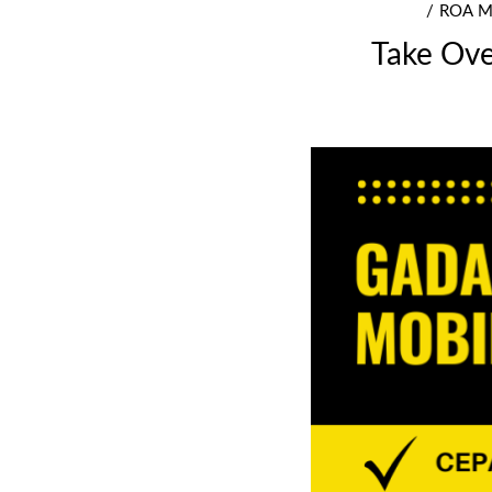
ROA 
Take Ove