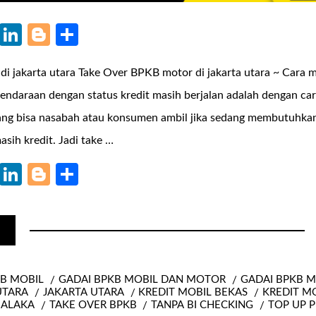
k
r
il
WhatsApp
LinkedIn
Blogger
Share
di jakarta utara Take Over BPKB motor di jakarta utara ~ Car
kendaraan dengan status kredit masih berjalan adalah dengan ca
ang bisa nasabah atau konsumen ambil jika sedang membutuhkan
sih kredit. Jadi take …
k
r
il
WhatsApp
LinkedIn
Blogger
Share
KB MOBIL
GADAI BPKB MOBIL DAN MOTOR
GADAI BPKB 
UTARA
JAKARTA UTARA
KREDIT MOBIL BEKAS
KREDIT M
MALAKA
TAKE OVER BPKB
TANPA BI CHECKING
TOP UP 