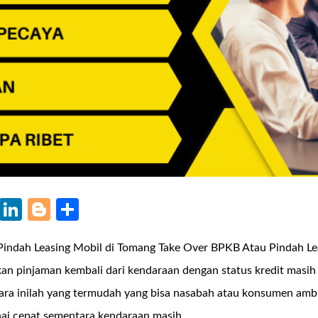
k
r
il
WhatsApp
LinkedIn
Blogger
Share
indah Leasing Mobil di Tomang Take Over BPKB Atau Pindah Le
 pinjaman kembali dari kendaraan dengan status kredit masih 
ara inilah yang termudah yang bisa nasabah atau konsumen ambi
i cepat sementara kendaraan masih …