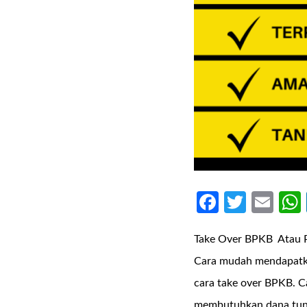
Faceboo
Twitte
Ema
Take Over BPKB Atau P
Cara mudah mendapatkan
cara take over BPKB. C
membutuhkan dana tuna