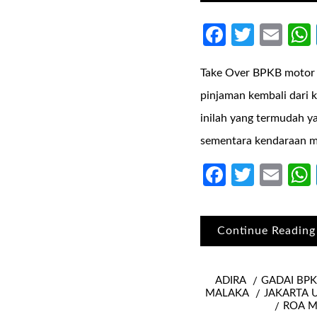
Faceboo
Twitte
Ema
Take Over BPKB motor 
pinjaman kembali dari 
inilah yang termudah y
sementara kendaraan ma
Faceboo
Twitte
Ema
Continue Reading
ADIRA
GADAI BP
MALAKA
JAKARTA 
ROA 