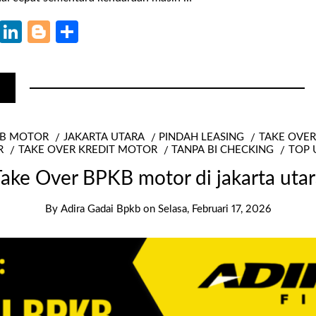
k
r
il
WhatsApp
LinkedIn
Blogger
Share
KB MOTOR
JAKARTA UTARA
PINDAH LEASING
TAKE OVER
R
TAKE OVER KREDIT MOTOR
TANPA BI CHECKING
TOP 
ake Over BPKB motor di jakarta uta
By
Adira Gadai Bpkb
on
Selasa, Februari 17, 2026