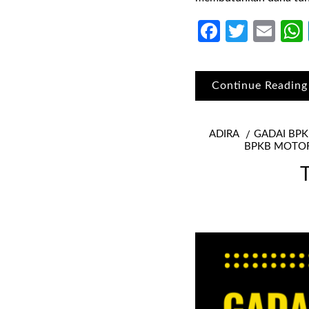
Faceboo
Twitte
Ema
Continue Reading
ADIRA
GADAI BP
BPKB MOTO
T