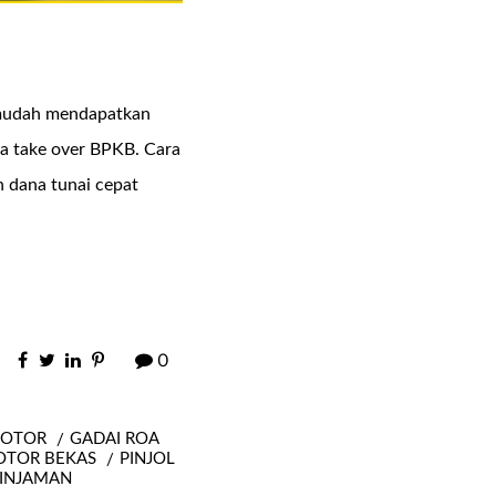
a mudah mendapatkan
ra take over BPKB. Cara
 dana tunai cepat
0
MOTOR
GADAI ROA
OTOR BEKAS
PINJOL
PINJAMAN