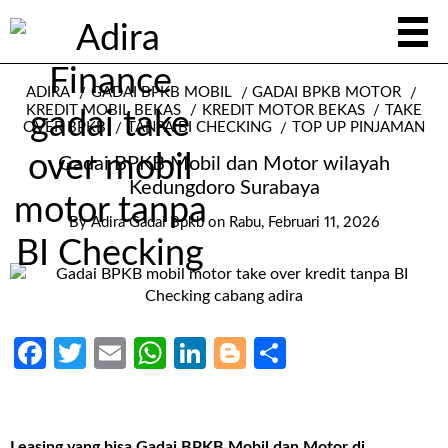
ADIRA
GADAI BPKB MOBIL
GADAI BPKB MOTOR
KREDIT MOBIL BEKAS
KREDIT MOTOR BEKAS
TAKE
OVER BPKB
TANPA BI CHECKING
TOP UP PINJAMAN
Gadai BPKB Mobil dan Motor wilayah
Kedungdoro Surabaya
By
Adira Gadai Bpkb
on
Rabu, Februari 11, 2026
Facebook
Twitter
Email
WhatsApp
LinkedIn
Blogger
Share
Leasing yang bisa Gadai BPKB Mobil dan Motor di