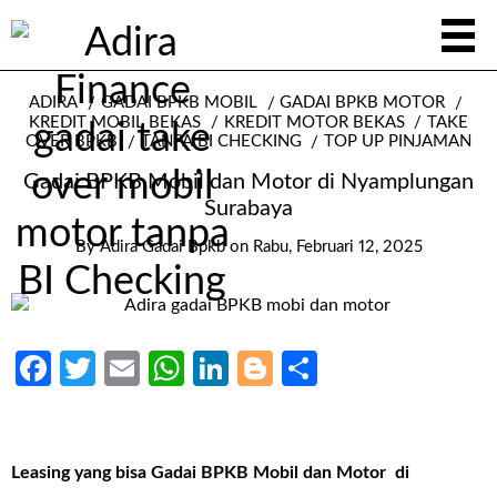
ADIRA
GADAI BPKB MOBIL
GADAI BPKB MOTOR
KREDIT MOBIL BEKAS
KREDIT MOTOR BEKAS
TAKE
OVER BPKB
TANPA BI CHECKING
TOP UP PINJAMAN
Gadai BPKB Mobil dan Motor di Nyamplungan
Surabaya
By
Adira Gadai Bpkb
on
Rabu, Februari 12, 2025
Facebook
Twitter
Email
WhatsApp
LinkedIn
Blogger
Share
Leasing yang bisa Gadai BPKB Mobil dan Motor di