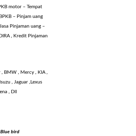
BPKB motor – Tempat
 BPKB – Pinjam uang
Jasa Pinjaman uang –
DIRA , Kredit Pinjaman
y , BMW , Mercy , KIA ,
Isuzu , Jaguar ,Lexus
ena , Dll
 Blue bird