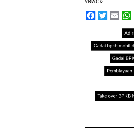
Views: 6
Faceboo
Twitte
Ema
Adir
Gadai bpkb mobil d
Gadai BPK
Pembiayaan k
Take over BPKB M