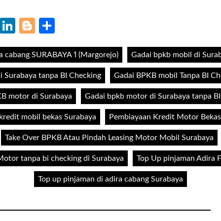
k
r
il
WhatsApp
LinkedIn
Blogger
Share
a cabang SURABAYA 1 (Margorejo)
Gadai bpkb mobil di Sura
i Surabaya tanpa BI Checking
Gadai BPKB mobil Tanpa BI Ch
B motor di Surabaya
Gadai bpkb motor di Surabaya tanpa B
redit mobil bekas Surabaya
Pembiayaan Kredit Motor Bekas
Take Over BPKB Atau Pindah Leasing Motor Mobil Surabaya
otor tanpa bi checking di Surabaya
Top Up pinjaman Adira 
Top up pinjaman di adira cabang Surabaya