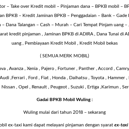
or – Take over Kredit mobil – Pinjaman dana – BPKB mobil – 
an BPKB – Kredit Jaminan BPKB – Penggadaian – Bank – Gade
– Dana Talangan – Cash – Murah – Cari Tempat Pinjam uang – 
arat kredit pinjaman , Jaminan BPKB di ADIRA , Dana Tunai di A
uang , Pembiayaan Kredit Mobil , Kredit Mobil bekas
( SEMUA MERK MOBIL)
a , Avanza , Xenia , Pajero , Fortuner , Panther , Accord , Camr
Audi ,Ferrari , Ford , Fiat , Honda , Daihatsu , Toyota , Hammer , 
 Nissan , Opel , Renault , Peugeot , Suzuki , Ertiga ,Karimun , Ser
Gadai BPKB Mobil Wuling :
Wuling mulai dari tahun 2018 – sekarang
bil ex-taxi kami dapat melayani pinjaman dengan syarat
ex-taxi