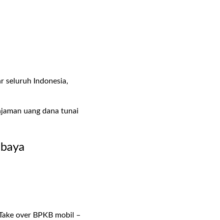
r seluruh Indonesia,
.
njaman uang dana tunai
abaya
ake over BPKB mobil –