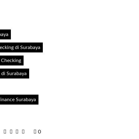
baya
ecking di Surabaya
I Checking
 di Surabaya
Finance Surabaya
0