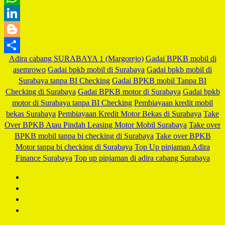
WhatsApp
LinkedIn
Blogger
Adira cabang SURABAYA 1 (Margorejo)
Gadai BPKB mobil di
Share
asemrowo
Gadai bpkb mobil di Surabaya
Gadai bpkb mobil di
Surabaya tanpa BI Checking
Gadai BPKB mobil Tanpa BI
Checking di Surabaya
Gadai BPKB motor di Surabaya
Gadai bpkb
motor di Surabaya tanpa BI Checking
Pembiayaan kredit mobil
bekas Surabaya
Pembiayaan Kredit Motor Bekas di Surabaya
Take
Over BPKB Atau Pindah Leasing Motor Mobil Surabaya
Take over
BPKB mobil tanpa bi checking di Surabaya
Take over BPKB
Motor tanpa bi checking di Surabaya
Top Up pinjaman Adira
Finance Surabaya
Top up pinjaman di adira cabang Surabaya