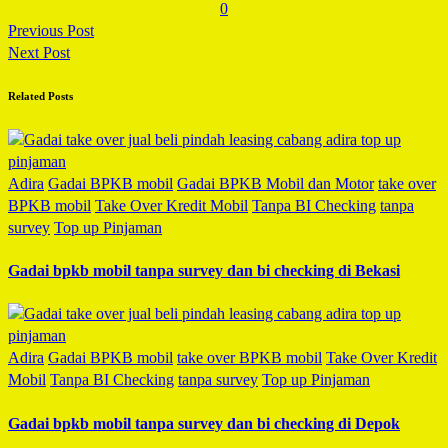
0
Previous Post
Next Post
Related Posts
Adira
Gadai BPKB mobil
Gadai BPKB Mobil dan Motor
take over
BPKB mobil
Take Over Kredit Mobil
Tanpa BI Checking
tanpa
survey
Top up Pinjaman
Gadai bpkb mobil tanpa survey dan bi checking di Bekasi
Adira
Gadai BPKB mobil
take over BPKB mobil
Take Over Kredit
Mobil
Tanpa BI Checking
tanpa survey
Top up Pinjaman
Gadai bpkb mobil tanpa survey dan bi checking di Depok