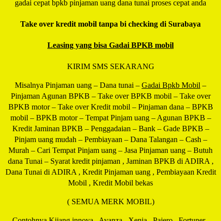
gadai cepat bpkb pinjaman uang dana tunai proses cepat anda
Take over kredit mobil tanpa bi checking di Surabaya
Leasing yang bisa Gadai BPKB mobil
KIRIM SMS SEKARANG
Misalnya Pinjaman uang – Dana tunai –
Gadai Bpkb Mobil
–
Pinjaman Agunan BPKB – Take over BPKB mobil – Take over
BPKB motor – Take over Kredit mobil – Pinjaman dana – BPKB
mobil – BPKB motor – Tempat Pinjam uang – Agunan BPKB –
Kredit Jaminan BPKB – Penggadaian – Bank – Gade BPKB –
Pinjam uang mudah – Pembiayaan – Dana Talangan – Cash –
Murah – Cari Tempat Pinjam uang – Jasa Pinjaman uang – Butuh
dana Tunai – Syarat kredit pinjaman , Jaminan BPKB di ADIRA ,
Dana Tunai di ADIRA , Kredit Pinjaman uang , Pembiayaan Kredit
Mobil , Kredit Mobil bekas
( SEMUA MERK MOBIL)
Contohnya Kijang innova , Avanza , Xenia , Pajero , Fortuner ,