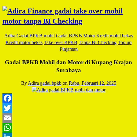
Adira
Gadai BPKB mobil
Gadai BPKB Motor
Kredit mobil bekas
Kredit motor bekas
Take over BPKB
Tanpa BI Checking
Top up
Pinjaman
Gadai BPKB Mobil dan Motor di Kupang Krajan
Surabaya
By
Adira gadai bpkb
on
Rabu, Februari 12, 2025
Facebook
Twitter
Email