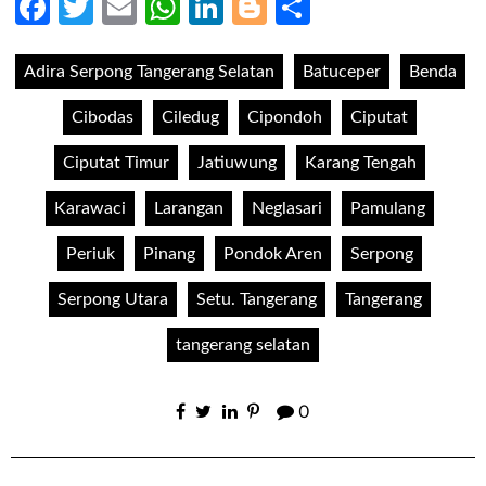
Facebook
Twitter
Email
WhatsApp
LinkedIn
Blogger
Share
Adira Serpong Tangerang Selatan
Batuceper
Benda
Cibodas
Ciledug
Cipondoh
Ciputat
Ciputat Timur
Jatiuwung
Karang Tengah
Karawaci
Larangan
Neglasari
Pamulang
Periuk
Pinang
Pondok Aren
Serpong
Serpong Utara
Setu. Tangerang
Tangerang
tangerang selatan
0