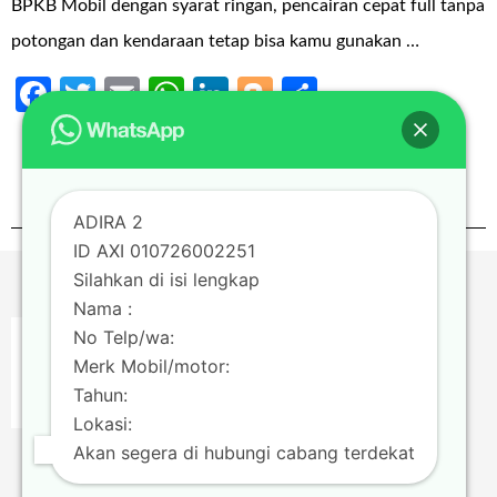
BPKB Mobil dengan syarat ringan, pencairan cepat full tanpa
potongan dan kendaraan tetap bisa kamu gunakan …
Facebook
Twitter
Email
WhatsApp
LinkedIn
Blogger
Share
Continue Reading
0
ADIRA 2
ID AXI 010726002251
Silahkan di isi lengkap
Nama :
No Telp/wa:
Merk Mobil/motor:
Tahun:
Lokasi:
Akan segera di hubungi cabang terdekat