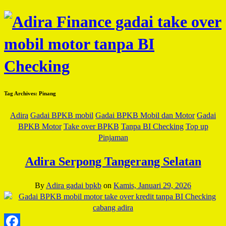
Tag Archives:
Pinang
Adira
Gadai BPKB mobil
Gadai BPKB Mobil dan Motor
Gadai
BPKB Motor
Take over BPKB
Tanpa BI Checking
Top up
Pinjaman
Adira Serpong Tangerang Selatan
By
Adira gadai bpkb
on
Kamis, Januari 29, 2026