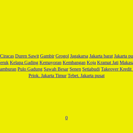
Facebook
Twitter
Email
WhatsApp
LinkedIn
Blogger
Ciracas
Duren Sawit
Gambir
Grogol
Jagakarsa
Jakarta barat
Jakarta pu
Share
eruk
Kelapa Gading
Kemayoran
Kembangan
Koja
Kramat Jati
Makas
tamburan
Pulo Gadung
Sawah Besar
Senen
Setiabudi
Takeover Kredit 
Priok. Jakarta Timur
Tebet. Jakarta pusat
0