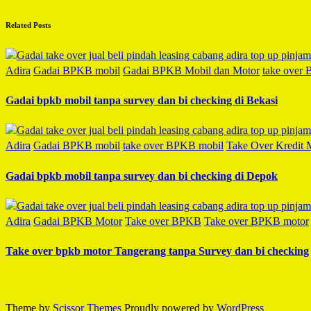
Related Posts
Adira
Gadai BPKB mobil
Gadai BPKB Mobil dan Motor
take over
Gadai bpkb mobil tanpa survey dan bi checking di Bekasi
Adira
Gadai BPKB mobil
take over BPKB mobil
Take Over Kredit 
Gadai bpkb mobil tanpa survey dan bi checking di Depok
Adira
Gadai BPKB Motor
Take over BPKB
Take over BPKB motor
Take over bpkb motor Tangerang tanpa Survey dan bi checking
Theme by
Scissor Themes
Proudly powered by
WordPress