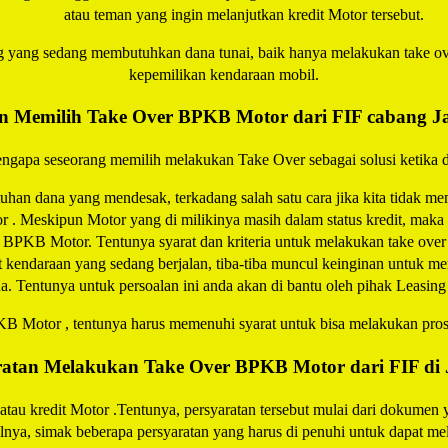
atau teman yang ingin melanjutkan kredit Motor tersebut.
ng yang sedang membutuhkan dana tunai, baik hanya melakukan take 
kepemilikan kendaraan mobil.
n Memilih Take Over BPKB Motor dari FIF cabang J
engapa seseorang memilih melakukan Take Over sebagai solusi ketika d
han dana yang mendesak, terkadang salah satu cara jika kita tidak me
tor . Meskipun Motor yang di milikinya masih dalam status kredit, ma
 BPKB Motor. Tentunya syarat dan kriteria untuk melakukan take over 
it kendaraan yang sedang berjalan, tiba-tiba muncul keinginan untuk 
a. Tentunya untuk persoalan ini anda akan di bantu oleh pihak Leasing 
 Motor , tentunya harus memenuhi syarat untuk bisa melakukan proses
ratan Melakukan Take Over BPKB Motor dari FIF di 
u kredit Motor .Tentunya, persyaratan tersebut mulai dari dokumen y
ailnya, simak beberapa persyaratan yang harus di penuhi untuk dapat 