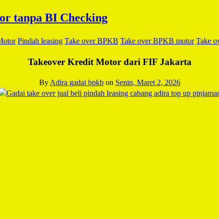
otor
Pindah leasing
Take over BPKB
Take over BPKB motor
Take ov
Takeover Kredit Motor dari FIF Jakarta
By
Adira gadai bpkb
on
Senin, Maret 2, 2026
Facebook
Twitter
Email
WhatsApp
LinkedIn
Blogger
Share