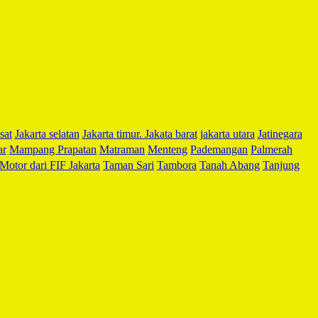
sat
Jakarta selatan
Jakarta timur. Jakata barat
jakarta utara
Jatinegara
ar
Mampang Prapatan
Matraman
Menteng
Pademangan
Palmerah
Motor dari FIF Jakarta
Taman Sari
Tambora
Tanah Abang
Tanjung