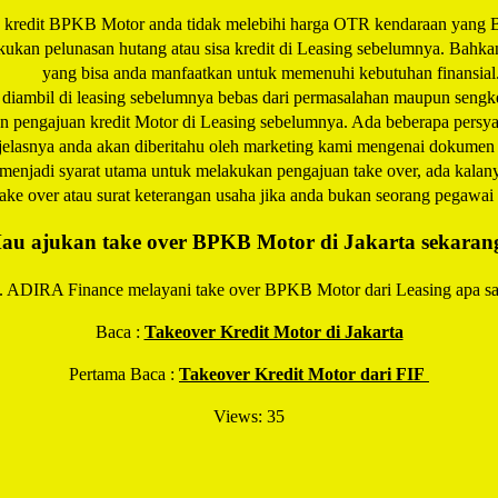
n kredit BPKB Motor anda tidak melebihi harga OTR kendaraan yang BPK
akukan pelunasan hutang atau sisa kredit di Leasing sebelumnya. Bahka
yang bisa anda manfaatkan untuk memenuhi kebutuhan finansial
iambil di leasing sebelumnya bebas dari permasalahan maupun sengk
 pengajuan kredit Motor di Leasing sebelumnya. Ada beberapa persyar
jelasnya anda akan diberitahu oleh marketing kami mengenai dokumen 
menjadi syarat utama untuk melakukan pengajuan take over, ada kalan
ake over atau surat keterangan usaha jika anda bukan seorang pegawai 
au ajukan take over BPKB Motor di Jakarta sekaran
. ADIRA Finance melayani take over BPKB Motor dari Leasing apa saj
Baca :
Takeover Kredit Motor di Jakarta
Pertama Baca :
Takeover Kredit Motor dari FIF
Views: 35