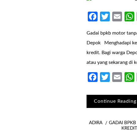
Faceboo
Twitte
Ema
Gadai bpkb motor tanpa
Depok Menghadapi kebu
kredit. Bagi warga Dep
atau yang sekarang di k
Faceboo
Twitte
Ema
Continue Reading
ADIRA
GADAI BPKB
KREDI