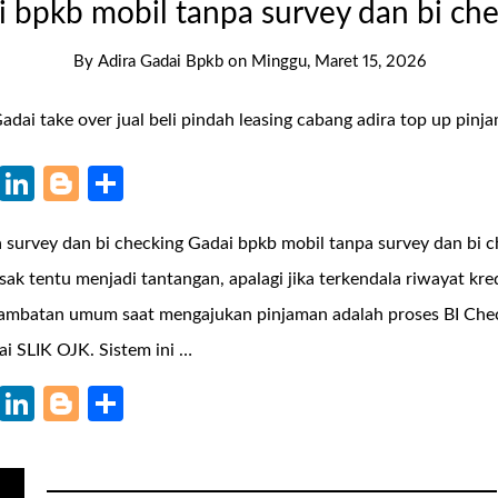
 bpkb mobil tanpa survey dan bi ch
By
Adira Gadai Bpkb
on
Minggu, Maret 15, 2026
k
r
il
WhatsApp
LinkedIn
Blogger
Share
a survey dan bi checking Gadai bpkb mobil tanpa survey dan b
k tentu menjadi tantangan, apalagi jika terkendala riwayat kred
 hambatan umum saat mengajukan pinjaman adalah proses BI Chec
ai SLIK OJK. Sistem ini …
k
r
il
WhatsApp
LinkedIn
Blogger
Share