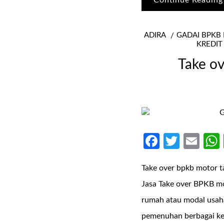
Continue Reading
ADIRA
GADAI BPKB
KREDI
Take ov
Faceboo
Twitte
Ema
Take over bpkb motor t
Jasa Take over BPKB mo
rumah atau modal usaha
pemenuhan berbagai ke