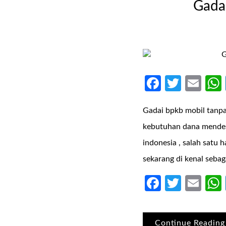
Gadai
Faceboo
Twitte
Ema
Gadai bpkb mobil tanp
kebutuhan dana mendesa
indonesia , salah satu
sekarang di kenal sebag
Faceboo
Twitte
Ema
Continue Reading