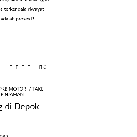
a terkendala riwayat
adalah proses BI
0
BPKB MOTOR
TAKE
 PINJAMAN
g di Depok