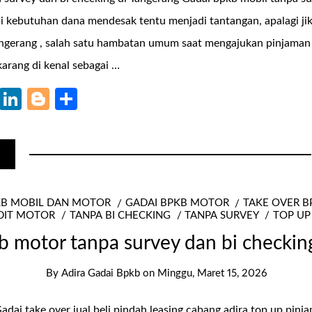
kebutuhan dana mendesak tentu menjadi tantangan, apalagi jik
Tangerang , salah satu hambatan umum saat mengajukan pinjaman 
karang di kenal sebagai …
k
r
il
WhatsApp
LinkedIn
Blogger
Share
KB MOBIL DAN MOTOR
GADAI BPKB MOTOR
TAKE OVER 
DIT MOTOR
TANPA BI CHECKING
TANPA SURVEY
TOP UP
b motor tanpa survey dan bi checkin
By
Adira Gadai Bpkb
on
Minggu, Maret 15, 2026