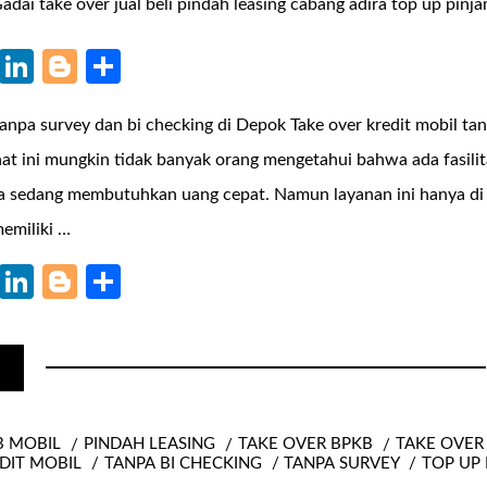
k
r
il
WhatsApp
LinkedIn
Blogger
Share
tanpa survey dan bi checking di Depok Take over kredit mobil ta
at ini mungkin tidak banyak orang mengetahui bahwa ada fasilit
ka sedang membutuhkan uang cepat. Namun layanan ini hanya di
emiliki …
k
r
il
WhatsApp
LinkedIn
Blogger
Share
B MOBIL
PINDAH LEASING
TAKE OVER BPKB
TAKE OVER
DIT MOBIL
TANPA BI CHECKING
TANPA SURVEY
TOP UP