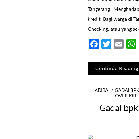
Tangerang Menghadapi 
kredit. Bagi warga di 
Checking, atau yang se
Faceboo
Twitte
Ema
Continue Reading
ADIRA
GADAI BP
OVER KRE
Gadai bpk