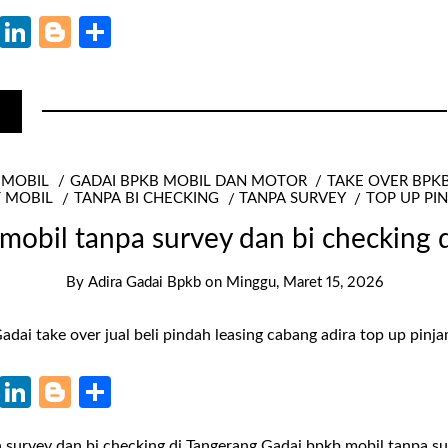
k
r
il
WhatsApp
LinkedIn
Blogger
Share
 MOBIL
GADAI BPKB MOBIL DAN MOTOR
TAKE OVER BPK
T MOBIL
TANPA BI CHECKING
TANPA SURVEY
TOP UP PI
mobil tanpa survey dan bi checking 
By
Adira Gadai Bpkb
on
Minggu, Maret 15, 2026
k
r
il
WhatsApp
LinkedIn
Blogger
Share
 survey dan bi checking di Tangerang Gadai bpkb mobil tanpa su