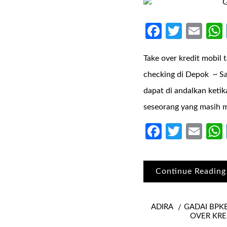
Faceboo
Twitte
Ema
Take over kredit mobil 
checking di Depok ~ Sa
dapat di andalkan keti
seseorang yang masih m
Faceboo
Twitte
Ema
Continue Reading
ADIRA
GADAI BPK
OVER KRE