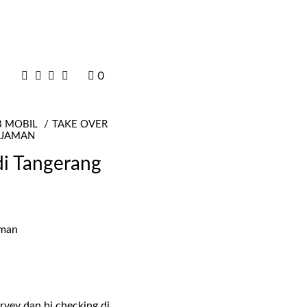
0
B MOBIL
TAKE OVER
NJAMAN
di Tangerang
rvey dan bi checking di