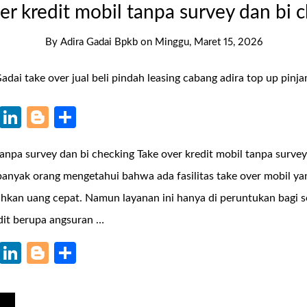
er kredit mobil tanpa survey dan bi 
By
Adira Gadai Bpkb
on
Minggu, Maret 15, 2026
k
r
il
WhatsApp
LinkedIn
Blogger
Share
tanpa survey dan bi checking Take over kredit mobil tanpa surve
 banyak orang mengetahui bahwa ada fasilitas take over mobil ya
hkan uang cepat. Namun layanan ini hanya di peruntukan bagi 
dit berupa angsuran …
k
r
il
WhatsApp
LinkedIn
Blogger
Share