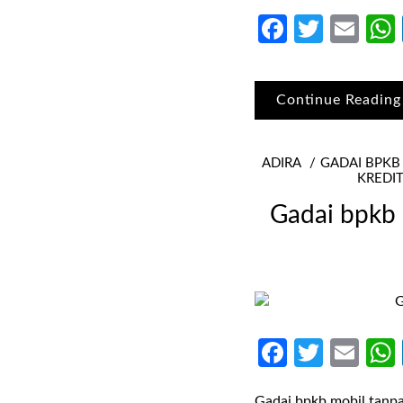
Faceboo
Twitte
Ema
Continue Reading
ADIRA
GADAI BPKB
KREDI
Gadai bpkb 
Faceboo
Twitte
Ema
Gadai bpkb mobil tanpa