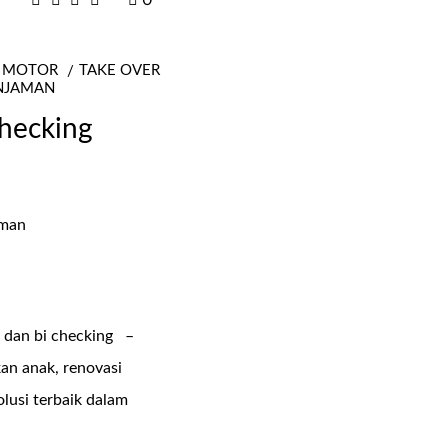
0
B MOTOR
TAKE OVER
INJAMAN
checking
y dan bi checking –
an anak, renovasi
lusi terbaik dalam