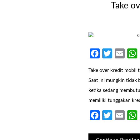
Take ov
Faceboo
Twitte
Ema
Take over kredit mobil 
Saat ini mungkin tidak
ketika sedang membutu
memiliki tunggakan kre
Faceboo
Twitte
Ema