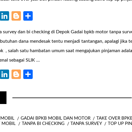
k
r
il
WhatsApp
LinkedIn
Blogger
Share
 survey dan bi checking di Depok Gadai bpkb motor tanpa surve
tuhan dana mendesak tentu menjadi tantangan, apalagi jika te
ok , salah satu hambatan umum saat mengajukan pinjaman adala
enal sebagai SLIK …
k
r
il
WhatsApp
LinkedIn
Blogger
Share
 MOBIL
GADAI BPKB MOBIL DAN MOTOR
TAKE OVER BPK
T MOBIL
TANPA BI CHECKING
TANPA SURVEY
TOP UP PI