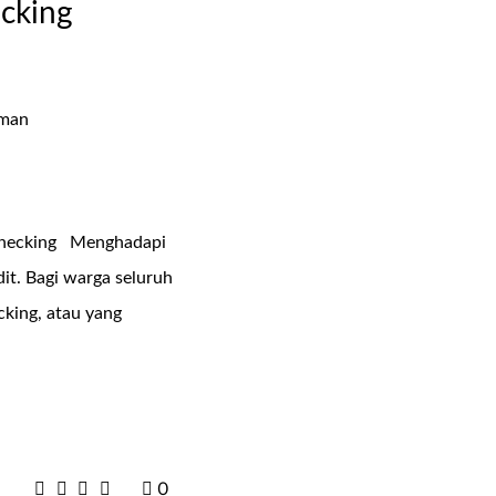
ecking
i checking Menghadapi
it. Bagi warga seluruh
king, atau yang
0