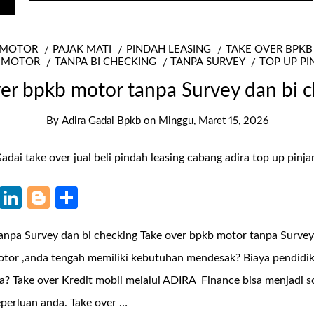
 MOTOR
PAJAK MATI
PINDAH LEASING
TAKE OVER BPK
T MOTOR
TANPA BI CHECKING
TANPA SURVEY
TOP UP P
er bpkb motor tanpa Survey dan bi 
By
Adira Gadai Bpkb
on
Minggu, Maret 15, 2026
k
r
il
WhatsApp
LinkedIn
Blogger
Share
anpa Survey dan bi checking Take over bpkb motor tanpa Surve
tor ,anda tengah memiliki kebutuhan mendesak? Biaya pendidik
? Take over Kredit mobil melalui ADIRA Finance bisa menjadi so
perluan anda. Take over …