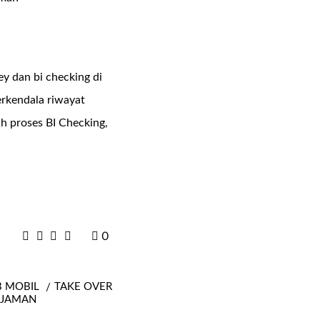
y dan bi checking di
rkendala riwayat
h proses BI Checking,
0
B MOBIL
TAKE OVER
NJAMAN