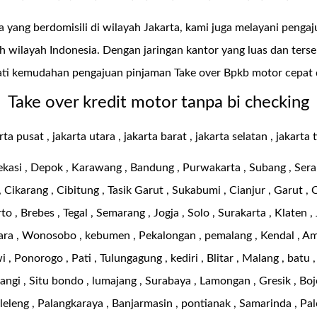
 yang berdomisili di wilayah Jakarta, kami juga melayani peng
 wilayah Indonesia. Dengan jaringan kantor yang luas dan terse
ati kemudahan pengajuan pinjaman Take over Bpkb motor cepat
Take over kredit motor tanpa bi checking
rta pusat , jakarta utara , jakarta barat , jakarta selatan , jakarta 
ekasi , Depok , Karawang , Bandung , Purwakarta , Subang , Seran
Cikarang , Cibitung , Tasik Garut , Sukabumi , Cianjur , Garut , 
o , Brebes , Tegal , Semarang , Jogja , Solo , Surakarta , Klaten ,
ra , Wonosobo , kebumen , Pekalongan , pemalang , Kendal , A
 , Ponorogo , Pati , Tulungagung , kediri , Blitar , Malang , batu 
gi , Situ bondo , lumajang , Surabaya , Lamongan , Gresik , Bojo
leleng , Palangkaraya , Banjarmasin , pontianak , Samarinda , Pa