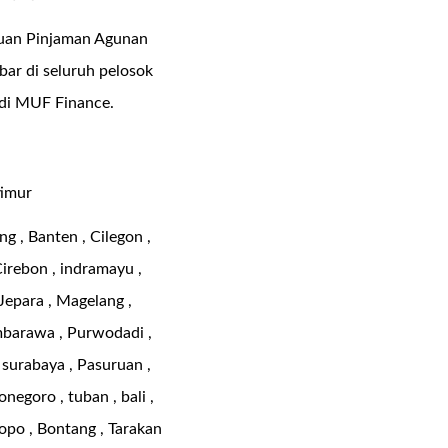
ajuan Pinjaman Agunan
bar di seluruh pelosok
 di MUF Finance.
timur
g , Banten , Cilegon ,
Cirebon , indramayu ,
 Jepara , Magelang ,
mbarawa , Purwodadi ,
, surabaya , Pasuruan ,
negoro , tuban , bali ,
lopo , Bontang , Tarakan