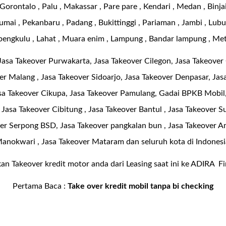
Gorontalo , Palu , Makassar , Pare pare , Kendari , Medan , Binja
ai , Pekanbaru , Padang , Bukittinggi , Pariaman , Jambi , Lubu
bengkulu , Lahat , Muara enim , Lampung , Bandar lampung , Me
Jasa Takeover Purwakarta, Jasa Takeover Cilegon, Jasa Takeover 
er Malang , Jasa Takeover Sidoarjo, Jasa Takeover Denpasar, Jasa
a Takeover Cikupa, Jasa Takeover Pamulang, Gadai BPKB Mobil,
Jasa Takeover Cibitung , Jasa Takeover Bantul , Jasa Takeover Su
ver Serpong BSD, Jasa Takeover pangkalan bun , Jasa Takeover A
anokwari , Jasa Takeover Mataram dan seluruh kota di Indonesi
an Takeover kredit motor anda dari Leasing saat ini ke ADIRA Fin
Pertama Baca :
Take over kredit mobil tanpa bi checking