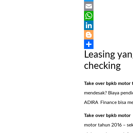
Twitter
Email
WhatsApp
LinkedIn
Blogger
Leasing yan
Share
checking
Take over bpkb motor 
mendesak? Biaya pendid
ADIRA Finance bisa men
Take over bpkb motor
motor tahun 2016 – sek