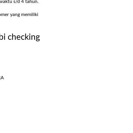
waktu s/d 4 tahun.
omer yang memiliki
bi checking
RA