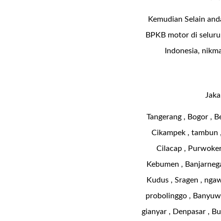
Kemudian Selain anda
BPKB motor di seluruh
Indonesia, nikm
Jaka
Tangerang , Bogor , B
Cikampek , tambun , 
Cilacap , Purwokert
Kebumen , Banjarnega
Kudus , Sragen , ngawi
probolinggo , Banyuwan
gianyar , Denpasar , Bu