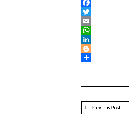
Facebook
Twitter
Email
WhatsApp
LinkedIn
Blogger
Share
Previous Post