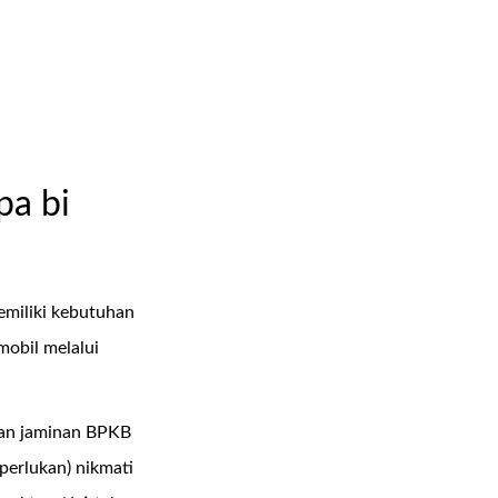
pa bi
emiliki kebutuhan
mobil melalui
gan jaminan BPKB
perlukan) nikmati