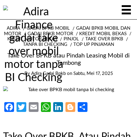
ADIRA
GADAI BPKB MOBIL
GADAI BPKB MOBIL DAN
MOTOR
GADAI BPKB MOTOR
KREDIT MOBIL BEKAS
KREDIT MOTOR BEKAS
PINJOL
TAKE OVER BPKB
TANPA BI CHECKING
TOP UP PINJAMAN
Take Over BPKB atau Pindah Leasing Mobil di
Tambong
By
Adira Gadai Bpkb
on
Sabtu, Mei 17, 2025
Facebook
Twitter
Email
WhatsApp
LinkedIn
Blogger
Share
Take Over BPKB Atau Pindah