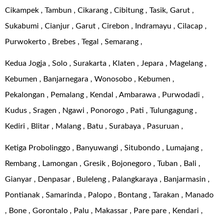
Cikampek , Tambun , Cikarang , Cibitung , Tasik, Garut ,
Sukabumi , Cianjur , Garut , Cirebon , Indramayu , Cilacap ,
Purwokerto , Brebes , Tegal , Semarang ,
Kedua Jogja , Solo , Surakarta , Klaten , Jepara , Magelang ,
Kebumen , Banjarnegara , Wonosobo , Kebumen ,
Pekalongan , Pemalang , Kendal , Ambarawa , Purwodadi ,
Kudus , Sragen , Ngawi , Ponorogo , Pati , Tulungagung ,
Kediri , Blitar , Malang , Batu , Surabaya , Pasuruan ,
Ketiga Probolinggo , Banyuwangi , Situbondo , Lumajang ,
Rembang , Lamongan , Gresik , Bojonegoro , Tuban , Bali ,
Gianyar , Denpasar , Buleleng , Palangkaraya , Banjarmasin ,
Pontianak , Samarinda , Palopo , Bontang , Tarakan , Manado
, Bone , Gorontalo , Palu , Makassar , Pare pare , Kendari ,