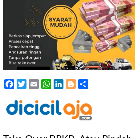
Facebook
Twitter
Email
WhatsApp
LinkedIn
Blogger
Share