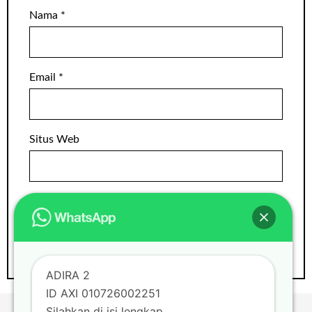
Nama
*
Email
*
Situs Web
ADIRA 2
ID AXI 010726002251
Silahkan di isi lengkap