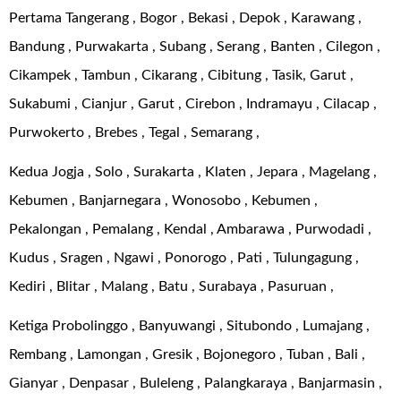
Pertama Tangerang , Bogor , Bekasi , Depok , Karawang ,
Bandung , Purwakarta , Subang , Serang , Banten , Cilegon ,
Cikampek , Tambun , Cikarang , Cibitung , Tasik, Garut ,
Sukabumi , Cianjur , Garut , Cirebon , Indramayu , Cilacap ,
Purwokerto , Brebes , Tegal , Semarang ,
Kedua Jogja , Solo , Surakarta , Klaten , Jepara , Magelang ,
Kebumen , Banjarnegara , Wonosobo , Kebumen ,
Pekalongan , Pemalang , Kendal , Ambarawa , Purwodadi ,
Kudus , Sragen , Ngawi , Ponorogo , Pati , Tulungagung ,
Kediri , Blitar , Malang , Batu , Surabaya , Pasuruan ,
Ketiga Probolinggo , Banyuwangi , Situbondo , Lumajang ,
Rembang , Lamongan , Gresik , Bojonegoro , Tuban , Bali ,
Gianyar , Denpasar , Buleleng , Palangkaraya , Banjarmasin ,