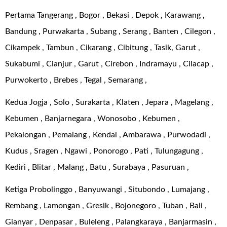
Pertama Tangerang , Bogor , Bekasi , Depok , Karawang ,
Bandung , Purwakarta , Subang , Serang , Banten , Cilegon ,
Cikampek , Tambun , Cikarang , Cibitung , Tasik, Garut ,
Sukabumi , Cianjur , Garut , Cirebon , Indramayu , Cilacap ,
Purwokerto , Brebes , Tegal , Semarang ,
Kedua Jogja , Solo , Surakarta , Klaten , Jepara , Magelang ,
Kebumen , Banjarnegara , Wonosobo , Kebumen ,
Pekalongan , Pemalang , Kendal , Ambarawa , Purwodadi ,
Kudus , Sragen , Ngawi , Ponorogo , Pati , Tulungagung ,
Kediri , Blitar , Malang , Batu , Surabaya , Pasuruan ,
Ketiga Probolinggo , Banyuwangi , Situbondo , Lumajang ,
Rembang , Lamongan , Gresik , Bojonegoro , Tuban , Bali ,
Gianyar , Denpasar , Buleleng , Palangkaraya , Banjarmasin ,