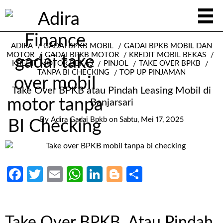
ADIRA
GADAI BPKB MOBIL
GADAI BPKB MOBIL DAN
MOTOR
GADAI BPKB MOTOR
KREDIT MOBIL BEKAS
KREDIT MOTOR BEKAS
PINJOL
TAKE OVER BPKB
TANPA BI CHECKING
TOP UP PINJAMAN
Take Over BPKB atau Pindah Leasing Mobil di
Banjarsari
By
Adira Gadai Bpkb
on
Sabtu, Mei 17, 2025
Facebook
Twitter
Email
WhatsApp
LinkedIn
Blogger
Share
Take Over BPKB Atau Pindah