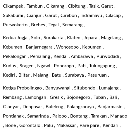
Cikampek , Tambun , Cikarang , Cibitung , Tasik, Garut ,
Sukabumi , Cianjur , Garut , Cirebon , Indramayu , Cilacap ,
Purwokerto , Brebes , Tegal , Semarang ,
Kedua Jogja , Solo , Surakarta , Klaten , Jepara , Magelang ,
Kebumen , Banjarnegara , Wonosobo , Kebumen ,
Pekalongan , Pemalang , Kendal , Ambarawa , Purwodadi ,
Kudus , Sragen , Ngawi , Ponorogo , Pati , Tulungagung ,
Kediri , Blitar , Malang , Batu , Surabaya , Pasuruan ,
Ketiga Probolinggo , Banyuwangi , Situbondo , Lumajang ,
Rembang , Lamongan , Gresik , Bojonegoro , Tuban , Bali ,
Gianyar , Denpasar , Buleleng , Palangkaraya , Banjarmasin ,
Pontianak , Samarinda , Palopo , Bontang , Tarakan , Manado
, Bone , Gorontalo , Palu , Makassar , Pare pare , Kendari ,