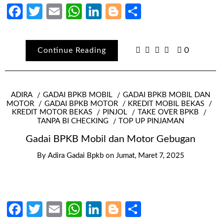
Facebook
Twitter
Email
WhatsApp
LinkedIn
Blogger
Share
Continue Reading
0
ADIRA
GADAI BPKB MOBIL
GADAI BPKB MOBIL DAN
MOTOR
GADAI BPKB MOTOR
KREDIT MOBIL BEKAS
KREDIT MOTOR BEKAS
PINJOL
TAKE OVER BPKB
TANPA BI CHECKING
TOP UP PINJAMAN
Gadai BPKB Mobil dan Motor Gebugan
By
Adira Gadai Bpkb
on
Jumat, Maret 7, 2025
Facebook
Twitter
Email
WhatsApp
LinkedIn
Blogger
Share