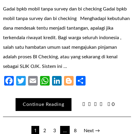
Gadai bpkb mobil tanpa survey dan bi checking Gadai bpkb
mobil tanpa survey dan bi checking Menghadapi kebutuhan
dana mendesak tentu menjadi tantangan, apalagi jika
terkendala riwayat kredit. Bagi warga seluruh indonesia ,
salah satu hambatan umum saat mengajukan pinjaman
adalah proses BI Checking, atau yang sekarang di kenal
sebagai SLIK OJK. Sistem ini …
Facebook
Twitter
Email
WhatsApp
LinkedIn
Blogger
Share
Continue Reading
0
Paginasi
1
2
3
…
8
Next →