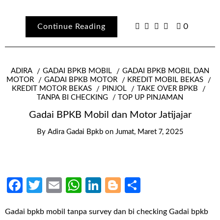
Continue Reading
0
ADIRA
GADAI BPKB MOBIL
GADAI BPKB MOBIL DAN
MOTOR
GADAI BPKB MOTOR
KREDIT MOBIL BEKAS
KREDIT MOTOR BEKAS
PINJOL
TAKE OVER BPKB
TANPA BI CHECKING
TOP UP PINJAMAN
Gadai BPKB Mobil dan Motor Jatijajar
By
Adira Gadai Bpkb
on
Jumat, Maret 7, 2025
Facebook
Twitter
Email
WhatsApp
LinkedIn
Blogger
Share
Gadai bpkb mobil tanpa survey dan bi checking Gadai bpkb