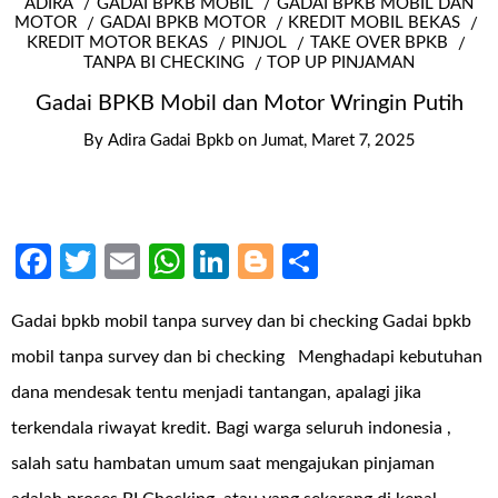
ADIRA
GADAI BPKB MOBIL
GADAI BPKB MOBIL DAN
MOTOR
GADAI BPKB MOTOR
KREDIT MOBIL BEKAS
KREDIT MOTOR BEKAS
PINJOL
TAKE OVER BPKB
TANPA BI CHECKING
TOP UP PINJAMAN
Gadai BPKB Mobil dan Motor Wringin Putih
By
Adira Gadai Bpkb
on
Jumat, Maret 7, 2025
Facebook
Twitter
Email
WhatsApp
LinkedIn
Blogger
Share
Gadai bpkb mobil tanpa survey dan bi checking Gadai bpkb
mobil tanpa survey dan bi checking Menghadapi kebutuhan
dana mendesak tentu menjadi tantangan, apalagi jika
terkendala riwayat kredit. Bagi warga seluruh indonesia ,
salah satu hambatan umum saat mengajukan pinjaman