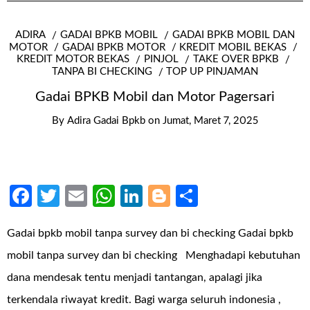
ADIRA
GADAI BPKB MOBIL
GADAI BPKB MOBIL DAN
MOTOR
GADAI BPKB MOTOR
KREDIT MOBIL BEKAS
KREDIT MOTOR BEKAS
PINJOL
TAKE OVER BPKB
TANPA BI CHECKING
TOP UP PINJAMAN
Gadai BPKB Mobil dan Motor Pagersari
By
Adira Gadai Bpkb
on
Jumat, Maret 7, 2025
Facebook
Twitter
Email
WhatsApp
LinkedIn
Blogger
Share
Gadai bpkb mobil tanpa survey dan bi checking Gadai bpkb
mobil tanpa survey dan bi checking Menghadapi kebutuhan
dana mendesak tentu menjadi tantangan, apalagi jika
terkendala riwayat kredit. Bagi warga seluruh indonesia ,