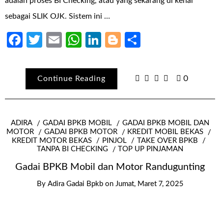
adalah proses BI Checking, atau yang sekarang di kenal
sebagai SLIK OJK. Sistem ini …
Facebook
Twitter
Email
WhatsApp
LinkedIn
Blogger
Share
Continue Reading
0
ADIRA
GADAI BPKB MOBIL
GADAI BPKB MOBIL DAN
MOTOR
GADAI BPKB MOTOR
KREDIT MOBIL BEKAS
KREDIT MOTOR BEKAS
PINJOL
TAKE OVER BPKB
TANPA BI CHECKING
TOP UP PINJAMAN
Gadai BPKB Mobil dan Motor Randugunting
By
Adira Gadai Bpkb
on
Jumat, Maret 7, 2025