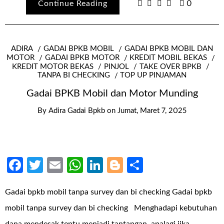
Continue Reading
0
ADIRA
GADAI BPKB MOBIL
GADAI BPKB MOBIL DAN
MOTOR
GADAI BPKB MOTOR
KREDIT MOBIL BEKAS
KREDIT MOTOR BEKAS
PINJOL
TAKE OVER BPKB
TANPA BI CHECKING
TOP UP PINJAMAN
Gadai BPKB Mobil dan Motor Munding
By
Adira Gadai Bpkb
on
Jumat, Maret 7, 2025
Facebook
Twitter
Email
WhatsApp
LinkedIn
Blogger
Share
Gadai bpkb mobil tanpa survey dan bi checking Gadai bpkb
mobil tanpa survey dan bi checking Menghadapi kebutuhan
dana mendesak tentu menjadi tantangan, apalagi jika