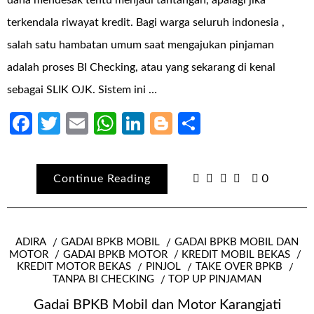
terkendala riwayat kredit. Bagi warga seluruh indonesia ,
salah satu hambatan umum saat mengajukan pinjaman
adalah proses BI Checking, atau yang sekarang di kenal
sebagai SLIK OJK. Sistem ini …
Facebook
Twitter
Email
WhatsApp
LinkedIn
Blogger
Share
Continue Reading
0
ADIRA
GADAI BPKB MOBIL
GADAI BPKB MOBIL DAN
MOTOR
GADAI BPKB MOTOR
KREDIT MOBIL BEKAS
KREDIT MOTOR BEKAS
PINJOL
TAKE OVER BPKB
TANPA BI CHECKING
TOP UP PINJAMAN
Gadai BPKB Mobil dan Motor Karangjati