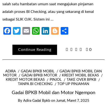
salah satu hambatan umum saat mengajukan pinjaman
adalah proses BI Checking, atau yang sekarang di kenal
sebagai SLIK OJK. Sistem ini …
Facebook
Twitter
Email
WhatsApp
LinkedIn
Blogger
Share
Continue Reading
0
ADIRA
GADAI BPKB MOBIL
GADAI BPKB MOBIL DAN
MOTOR
GADAI BPKB MOTOR
KREDIT MOBIL BEKAS
KREDIT MOTOR BEKAS
PINJOL
TAKE OVER BPKB
TANPA BI CHECKING
TOP UP PINJAMAN
Gadai BPKB Mobil dan Motor Ngempon
By
Adira Gadai Bpkb
on
Jumat, Maret 7, 2025