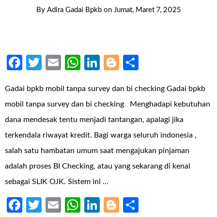
By
Adira Gadai Bpkb
on
Jumat, Maret 7, 2025
Facebook
Twitter
Email
WhatsApp
LinkedIn
Blogger
Share
Gadai bpkb mobil tanpa survey dan bi checking Gadai bpkb
mobil tanpa survey dan bi checking Menghadapi kebutuhan
dana mendesak tentu menjadi tantangan, apalagi jika
terkendala riwayat kredit. Bagi warga seluruh indonesia ,
salah satu hambatan umum saat mengajukan pinjaman
adalah proses BI Checking, atau yang sekarang di kenal
sebagai SLIK OJK. Sistem ini …
Facebook
Twitter
Email
WhatsApp
LinkedIn
Blogger
Share