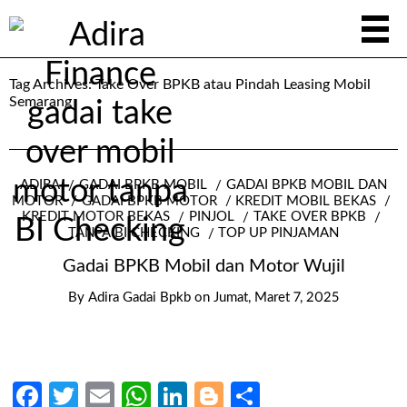
Tag Archives:
Take Over BPKB atau Pindah Leasing Mobil
Semarang
ADIRA
GADAI BPKB MOBIL
GADAI BPKB MOBIL DAN
MOTOR
GADAI BPKB MOTOR
KREDIT MOBIL BEKAS
KREDIT MOTOR BEKAS
PINJOL
TAKE OVER BPKB
TANPA BI CHECKING
TOP UP PINJAMAN
Gadai BPKB Mobil dan Motor Wujil
By
Adira Gadai Bpkb
on
Jumat, Maret 7, 2025
Facebook
Twitter
Email
WhatsApp
LinkedIn
Blogger
Share