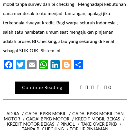
mobil tanpa survey dan bi checking Menghadapi kebutuhan
dana mendesak tentu menjadi tantangan, apalagi jika
terkendala riwayat kredit. Bagi warga seluruh indonesia ,
salah satu hambatan umum saat mengajukan pinjaman
adalah proses BI Checking, atau yang sekarang di kenal
sebagai SLIK OJK. Sistem ini …
Facebook
Twitter
Email
WhatsApp
LinkedIn
Blogger
Share
Continue Reading
0
ADIRA
GADAI BPKB MOBIL
GADAI BPKB MOBIL DAN
MOTOR
GADAI BPKB MOTOR
KREDIT MOBIL BEKAS
KREDIT MOTOR BEKAS
PINJOL
TAKE OVER BPKB
TANPA BI CHECKING
TOP UP PINJAMAN