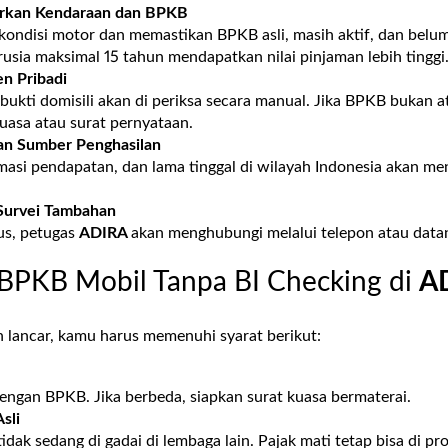
arkan Kendaraan dan BPKB
 kondisi motor dan memastikan BPKB asli, masih aktif, dan belu
sia maksimal 15 tahun mendapatkan nilai pinjaman lebih tinggi
n Pribadi
ukti domisili akan di periksa secara manual. Jika BPKB bukan a
kuasa atau surat pernyataan.
an Sumber Penghasilan
imasi pendapatan, dan lama tinggal di wilayah Indonesia akan m
Survei Tambahan
us, petugas
ADIRA
akan menghubungi melalui telepon atau data
 BPKB Mobil Tanpa BI Checking di
A
n lancar, kamu harus memenuhi syarat berikut:
engan BPKB. Jika berbeda, siapkan surat kuasa bermaterai.
sli
dak sedang di gadai di lembaga lain. Pajak mati tetap bisa di pro