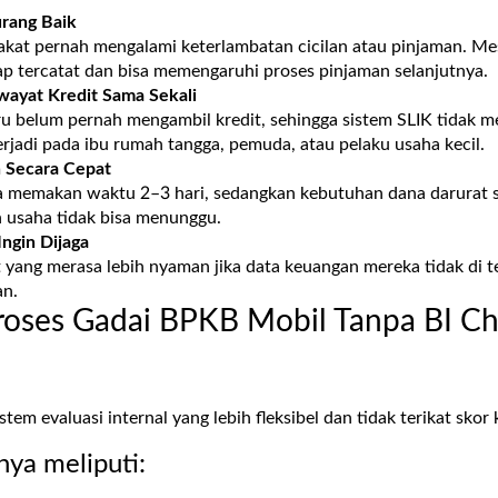
urang Baik
akat pernah mengalami keterlambatan cicilan atau pinjaman. Mes
ap tercatat dan bisa memengaruhi proses pinjaman selanjutnya.
wayat Kredit Sama Sekali
u belum pernah mengambil kredit, sehingga sistem SLIK tidak me
terjadi pada ibu rumah tangga, pemuda, atau pelaku usaha kecil.
 Secara Cepat
a memakan waktu 2–3 hari, sedangkan kebutuhan dana darurat s
n usaha tidak bisa menunggu.
Ingin Dijaga
yang merasa lebih nyaman jika data keuangan mereka tidak di tel
an.
oses Gadai BPKB Mobil Tanpa BI Ch
em evaluasi internal yang lebih fleksibel dan tidak terikat skor 
ya meliputi: