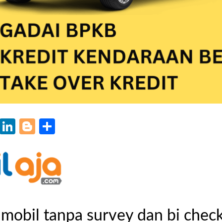
k
r
il
WhatsApp
LinkedIn
Blogger
Share
mobil tanpa survey dan bi chec