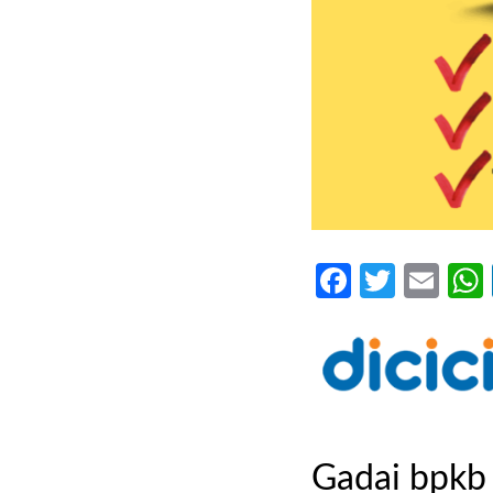
Faceboo
Twitte
Ema
Gadai bpkb 