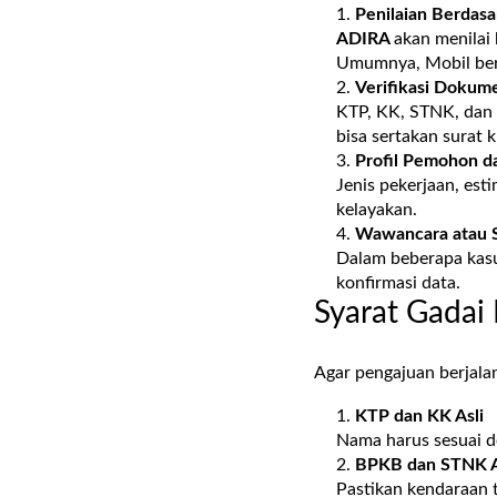
Penilaian Berdas
ADIRA
akan menilai
Umumnya, Mobil beru
Verifikasi Dokume
KTP, KK, STNK, dan b
bisa sertakan surat 
Profil Pemohon d
Jenis pekerjaan, est
kelayakan.
Wawancara atau 
Dalam beberapa kas
konfirmasi data.
Syarat Gadai
Agar pengajuan berjala
KTP dan KK Asli
Nama harus sesuai d
BPKB dan STNK A
Pastikan kendaraan ti