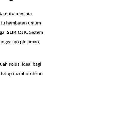
 tentu menjadi
h satu hambatan umum
agai
SLIK OJK
. Sistem
tunggakan pinjaman,
buah solusi ideal bagi
un tetap membutuhkan