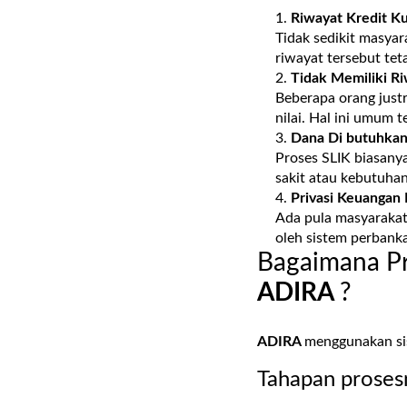
Riwayat Kredit K
Tidak sedikit masyar
riwayat tersebut tet
Tidak Memiliki Ri
Beberapa orang justr
nilai. Hal ini umum 
Dana Di butuhkan
Proses SLIK biasany
sakit atau kebutuha
Privasi Keuangan 
Ada pula masyarakat 
oleh sistem perbank
Bagaimana Pr
ADIRA
?
ADIRA
menggunakan sist
Tahapan prosesn