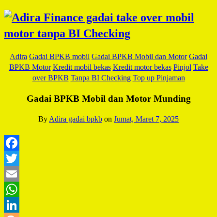
Adira
Gadai BPKB mobil
Gadai BPKB Mobil dan Motor
Gadai
BPKB Motor
Kredit mobil bekas
Kredit motor bekas
Pinjol
Take
over BPKB
Tanpa BI Checking
Top up Pinjaman
Gadai BPKB Mobil dan Motor Munding
By
Adira gadai bpkb
on
Jumat, Maret 7, 2025
Facebook
Twitter
Email
WhatsApp