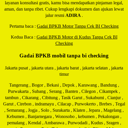
layanan konsultasi gratis, kamu bisa mendapatkan pinjaman legal,
aman, dan tanpa ribet. Cukup lengkapi dokumen dan ajukan lewat
jalur resmi
ADIRA
.
Pertama baca :
Gadai BPKB Motor Tanpa Cek BI Checking
Kedua Baca :
Gadai BPKB Motor di Kudus Tanpa Cek BI
Checking
Gadai BPKB mobil tanpa bi checking
Jakarta pusat , jakarta utara , jakarta barat , jakarta selatan , jakarta
timur
Tangerang , Bogor , Bekasi , Depok , Karawang , Bandung ,
Purwakarta , Subang , Serang , Banten , Cilegon , Cikampek ,
tambun , Cikarang , Cibitung , Tasik Garut , Sukabumi , Cianjur ,
Garut , Cirebon , indramayu , Cilacap , Purwokerto , Brebes , Tegal
, Semarang , Jogja , Solo , Surakarta , Klaten , Jepara , Magelang ,
Kebumen , Banjarnegara , Wonosobo , kebumen , Pekalongan ,
pemalang , Kendal , Ambarawa , Purwodadi , Kudus , Sragen ,