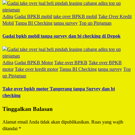
Adira
Gadai BPKB mobil
take over BPKB mobil
Take Over Kredit
Mobil
Tanpa BI Checking
tanpa survey
Top up Pinjaman
Gadai bpkb mobil tanpa survey dan bi checking di Depok
Adira
Gadai BPKB Motor
Take over BPKB
Take over BPKB
motor
Take over kredit motor
Tanpa BI Checking
tanpa survey
Top
up Pinjaman
Take over bpkb motor Tangerang tanpa Survey dan bi
checking
Tinggalkan Balasan
Alamat email Anda tidak akan dipublikasikan.
Ruas yang wajib
ditandai
*