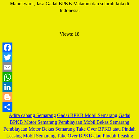
Manokwari , Jasa Gadai BPKB Mataram dan seluruh kota di
Indonesia.
Views: 18
Facebook
Twitter
Email
WhatsApp
LinkedIn
Blogger
Adira cabang Semarang
Gadai BPKB Mobil Semarang
Gadai
Share
BPKB Motor Semarang
Pembiayaan Mobil Bekas Semarang
Pembiayaan Motor Bekas Semarang
Take Over BPKB atau Pindah
Leasing Mobil Semarang
Take Over BPKB atau Pindah Leasing