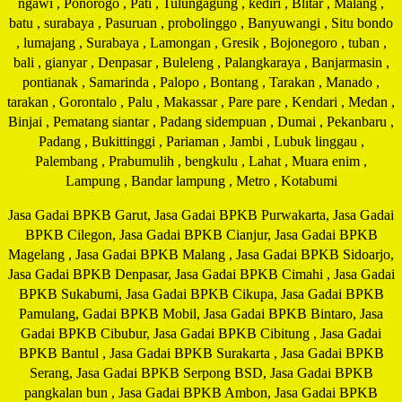
ngawi , Ponorogo , Pati , Tulungagung , kediri , Blitar , Malang ,
batu , surabaya , Pasuruan , probolinggo , Banyuwangi , Situ bondo
, lumajang , Surabaya , Lamongan , Gresik , Bojonegoro , tuban ,
bali , gianyar , Denpasar , Buleleng , Palangkaraya , Banjarmasin ,
pontianak , Samarinda , Palopo , Bontang , Tarakan , Manado ,
tarakan , Gorontalo , Palu , Makassar , Pare pare , Kendari , Medan ,
Binjai , Pematang siantar , Padang sidempuan , Dumai , Pekanbaru ,
Padang , Bukittinggi , Pariaman , Jambi , Lubuk linggau ,
Palembang , Prabumulih , bengkulu , Lahat , Muara enim ,
Lampung , Bandar lampung , Metro , Kotabumi
Jasa Gadai BPKB Garut, Jasa Gadai BPKB Purwakarta, Jasa Gadai
BPKB Cilegon, Jasa Gadai BPKB Cianjur, Jasa Gadai BPKB
Magelang , Jasa Gadai BPKB Malang , Jasa Gadai BPKB Sidoarjo,
Jasa Gadai BPKB Denpasar, Jasa Gadai BPKB Cimahi , Jasa Gadai
BPKB Sukabumi, Jasa Gadai BPKB Cikupa, Jasa Gadai BPKB
Pamulang, Gadai BPKB Mobil, Jasa Gadai BPKB Bintaro, Jasa
Gadai BPKB Cibubur, Jasa Gadai BPKB Cibitung , Jasa Gadai
BPKB Bantul , Jasa Gadai BPKB Surakarta , Jasa Gadai BPKB
Serang, Jasa Gadai BPKB Serpong BSD, Jasa Gadai BPKB
pangkalan bun , Jasa Gadai BPKB Ambon, Jasa Gadai BPKB