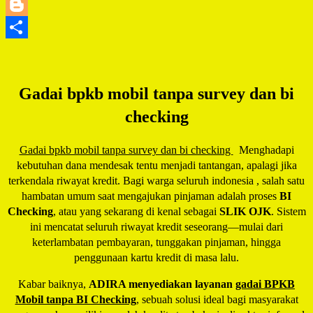
LinkedIn
Blogger
Share
Gadai bpkb mobil tanpa survey dan bi
checking
Gadai bpkb mobil tanpa survey dan bi checking
Menghadapi
kebutuhan dana mendesak tentu menjadi tantangan, apalagi jika
terkendala riwayat kredit. Bagi warga seluruh indonesia , salah satu
hambatan umum saat mengajukan pinjaman adalah proses
BI
Checking
, atau yang sekarang di kenal sebagai
SLIK OJK
. Sistem
ini mencatat seluruh riwayat kredit seseorang—mulai dari
keterlambatan pembayaran, tunggakan pinjaman, hingga
penggunaan kartu kredit di masa lalu.
Kabar baiknya,
ADIRA menyediakan layanan
gadai BPKB
Mobil tanpa BI Checking
, sebuah solusi ideal bagi masyarakat