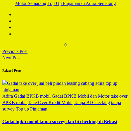
Motor Semarang
Top Up Pinjaman di Adira Semarang
0
Previous Post
Next Post
Related Posts
Adira
Gadai BPKB mobil
Gadai BPKB Mobil dan Motor
take over
BPKB mobil
Take Over Kredit Mobil
Tanpa BI Checking
tanpa
survey
Top up Pinjaman
Gadai bpkb mobil tanpa survey dan bi checking di Bekasi