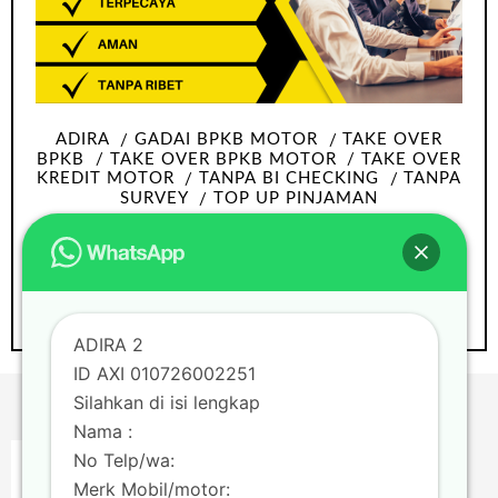
ADIRA
GADAI BPKB MOTOR
TAKE OVER
BPKB
TAKE OVER BPKB MOTOR
TAKE OVER
KREDIT MOTOR
TANPA BI CHECKING
TANPA
SURVEY
TOP UP PINJAMAN
Take over bpkb motor Tangerang tanpa
Survey dan bi checking
ADIRA 2
ID AXI 010726002251
Silahkan di isi lengkap
Nama :
No Telp/wa:
Merk Mobil/motor: