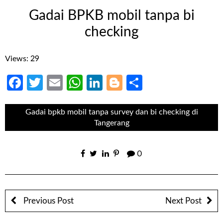
Gadai BPKB mobil tanpa bi
checking
Views: 29
Facebook
Twitter
Email
WhatsApp
LinkedIn
Blogger
Share
Gadai bpkb mobil tanpa survey dan bi checking di
Tangerang
0
Previous Post
Next Post