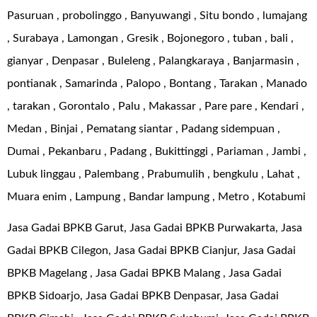
Pasuruan , probolinggo , Banyuwangi , Situ bondo , lumajang
, Surabaya , Lamongan , Gresik , Bojonegoro , tuban , bali ,
gianyar , Denpasar , Buleleng , Palangkaraya , Banjarmasin ,
pontianak , Samarinda , Palopo , Bontang , Tarakan , Manado
, tarakan , Gorontalo , Palu , Makassar , Pare pare , Kendari ,
Medan , Binjai , Pematang siantar , Padang sidempuan ,
Dumai , Pekanbaru , Padang , Bukittinggi , Pariaman , Jambi ,
Lubuk linggau , Palembang , Prabumulih , bengkulu , Lahat ,
Muara enim , Lampung , Bandar lampung , Metro , Kotabumi
Jasa Gadai BPKB Garut, Jasa Gadai BPKB Purwakarta, Jasa
Gadai BPKB Cilegon, Jasa Gadai BPKB Cianjur, Jasa Gadai
BPKB Magelang , Jasa Gadai BPKB Malang , Jasa Gadai
BPKB Sidoarjo, Jasa Gadai BPKB Denpasar, Jasa Gadai