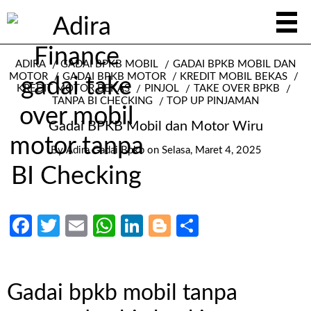
ADIRA
GADAI BPKB MOBIL
GADAI BPKB MOBIL DAN
MOTOR
GADAI BPKB MOTOR
KREDIT MOBIL BEKAS
KREDIT MOTOR BEKAS
PINJOL
TAKE OVER BPKB
TANPA BI CHECKING
TOP UP PINJAMAN
Gadai BPKB Mobil dan Motor Wiru
By
Adira Gadai Bpkb
on
Selasa, Maret 4, 2025
Facebook
Twitter
Email
WhatsApp
LinkedIn
Blogger
Share
Gadai bpkb mobil tanpa