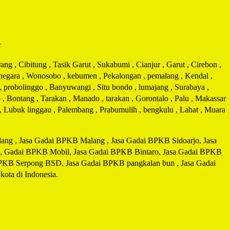
r
g , Cibitung , Tasik Garut , Sukabumi , Cianjur , Garut , Cirebon ,
arnegara , Wonosobo , kebumen , Pekalongan , pemalang , Kendal ,
 , probolinggo , Banyuwangi , Situ bondo , lumajang , Surabaya ,
 , Bontang , Tarakan , Manado , tarakan , Gorontalo , Palu , Makassar
i , Lubuk linggau , Palembang , Prabumulih , bengkulu , Lahat , Muara
ng , Jasa Gadai BPKB Malang , Jasa Gadai BPKB Sidoarjo, Jasa
, Gadai BPKB Mobil, Jasa Gadai BPKB Bintaro, Jasa Gadai BPKB
 BPKB Serpong BSD, Jasa Gadai BPK
B pangkalan bun , Jasa Gadai
ta di Indonesia.