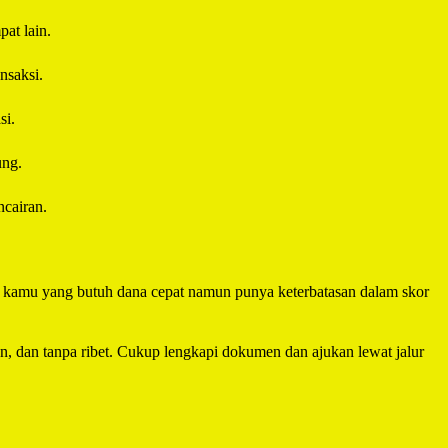
at lain.
nsaksi.
si.
ung.
cairan.
uk kamu yang butuh dana cepat namun punya keterbatasan dalam skor
an, dan tanpa ribet. Cukup lengkapi dokumen dan ajukan lewat jalur