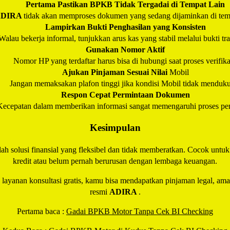
Pertama Pastikan BPKB Tidak Tergadai di Tempat Lain
ADIRA
tidak akan memproses dokumen yang sedang dijaminkan di temp
Lampirkan Bukti Penghasilan yang Konsisten
Walau bekerja informal, tunjukkan arus kas yang stabil melalui bukti tra
Gunakan Nomor Aktif
Nomor HP yang terdaftar harus bisa di hubungi saat proses verifika
Ajukan Pinjaman Sesuai Nilai
Mobil
Jangan memaksakan plafon tinggi jika kondisi Mobil tidak menduk
Respon Cepat Permintaan Dokumen
Kecepatan dalam memberikan informasi sangat memengaruhi proses pen
Kesimpulan
lah solusi finansial yang fleksibel dan tidak memberatkan. Cocok unt
kredit atau belum pernah berurusan dengan lembaga keuangan.
n layanan konsultasi gratis, kamu bisa mendapatkan pinjaman legal, am
resmi
ADIRA
.
Pertama baca :
Gadai BPKB Motor Tanpa Cek BI Checking