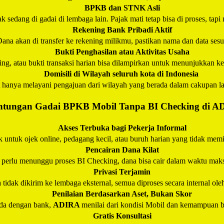
BPKB dan STNK Asli
k sedang di gadai di lembaga lain. Pajak mati tetap bisa di proses, tapi
Rekening Bank Pribadi Aktif
ana akan di transfer ke rekening milikmu, pastikan nama dan data ses
Bukti Penghasilan atau Aktivitas Usaha
ening, atau bukti transaksi harian bisa dilampirkan untuk menunjukkan
Domisili di Wilayah seluruh kota di Indonesia
A
hanya melayani pengajuan dari wilayah yang berada dalam cakupan l
tungan Gadai BPKB Mobil Tanpa BI Checking di
A
Akses Terbuka bagi Pekerja Informal
 untuk ojek online, pedagang kecil, atau buruh harian yang tidak memili
Pencairan Dana Kilat
 perlu menunggu proses BI Checking, dana bisa cair dalam waktu maks
Privasi Terjamin
 tidak dikirim ke lembaga eksternal, semua diproses secara internal ol
Penilaian Berdasarkan Aset, Bukan Skor
da dengan bank,
ADIRA
menilai dari kondisi Mobil dan kemampuan ba
Gratis Konsultasi