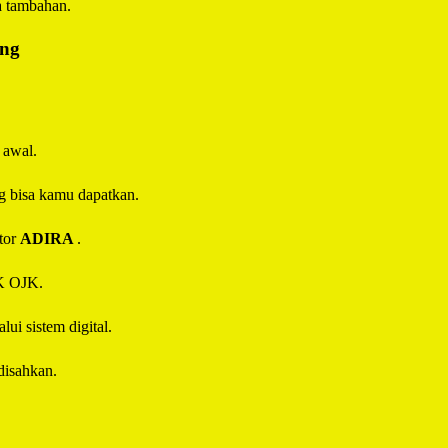
a tambahan.
ing
 awal.
g bisa kamu dapatkan.
tor
ADIRA
.
IK OJK.
ui sistem digital.
disahkan.