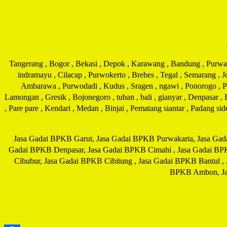
Tangerang , Bogor , Bekasi , Depok , Karawang , Bandung , Purwakar
indramayu , Cilacap , Purwokerto , Brebes , Tegal , Semarang , 
Ambarawa , Purwodadi , Kudus , Sragen , ngawi , Ponorogo , Pati
Lamongan , Gresik , Bojonegoro , tuban , bali , gianyar , Denpasar ,
, Pare pare , Kendari , Medan , Binjai , Pematang siantar , Padang s
Jasa Gadai BPKB Garut, Jasa Gadai BPKB Purwakarta, Jasa Gad
Gadai BPKB Denpasar, Jasa Gadai BPKB Cimahi , Jasa Gadai BP
Cibubur, Jasa Gadai BPKB Cibitung , Jasa Gadai BPKB Bantul 
BPKB Ambon, Jas