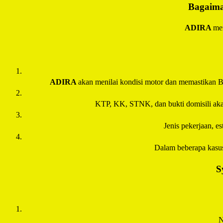
Bagaima
ADIRA
men
ADIRA
akan menilai kondisi motor dan memastikan B
KTP, KK, STNK, dan bukti domisili akan 
Jenis pekerjaan, e
Dalam beberapa kasu
S
N