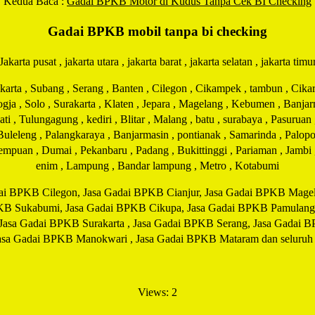
Kedua Baca :
Gadai BPKB Motor di Kudus Tanpa Cek BI Checking
Gadai BPKB mobil tanpa bi checking
Jakarta pusat , jakarta utara , jakarta barat , jakarta selatan , jakarta timu
ta , Subang , Serang , Banten , Cilegon , Cikampek , tambun , Cikaran
Jogja , Solo , Surakarta , Klaten , Jepara , Magelang , Kebumen , Banj
 , Tulungagung , kediri , Blitar , Malang , batu , surabaya , Pasuruan
 Buleleng , Palangkaraya , Banjarmasin , pontianak , Samarinda , Palopo
idempuan , Dumai , Pekanbaru , Padang , Bukittinggi , Pariaman , Jamb
enim , Lampung , Bandar lampung , Metro , Kotabumi
ai BPKB Cilegon, Jasa Gadai BPKB Cianjur, Jasa Gadai BPKB Magela
KB Sukabumi, Jasa Gadai BPKB Cikupa, Jasa Gadai BPKB Pamulang
, Jasa Gadai BPKB Surakarta , Jasa Gadai BPKB Serang, Jasa Gadai
a Gadai BPKB Manokwari , Jasa Gadai BPKB Mataram dan seluruh ko
Views: 2