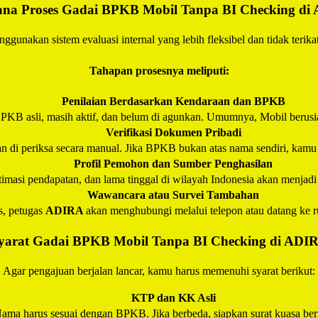
na Proses Gadai BPKB Mobil Tanpa BI Checking di
ggunakan sistem evaluasi internal yang lebih fleksibel dan tidak terikat
Tahapan prosesnya meliputi:
Penilaian Berdasarkan Kendaraan dan BPKB
PKB asli, masih aktif, dan belum di agunkan. Umumnya, Mobil berusia
Verifikasi Dokumen Pribadi
di periksa secara manual. Jika BPKB bukan atas nama sendiri, kamu bi
Profil Pemohon dan Sumber Penghasilan
stimasi pendapatan, dan lama tinggal di wilayah Indonesia akan menjad
Wawancara atau Survei Tambahan
s, petugas
ADIRA
akan menghubungi melalui telepon atau datang ke r
yarat Gadai BPKB Mobil Tanpa BI Checking di
ADI
Agar pengajuan berjalan lancar, kamu harus memenuhi syarat berikut:
KTP dan KK Asli
ama harus sesuai dengan BPKB. Jika berbeda, siapkan surat kuasa ber