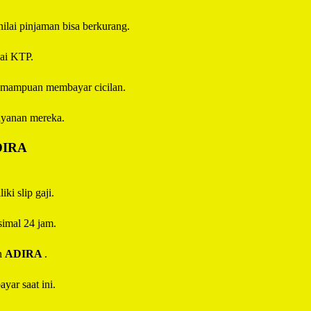
 nilai pinjaman bisa berkurang.
uai KTP.
 kemampuan membayar cicilan.
ayanan mereka.
DIRA
ki slip gaji.
imal 24 jam.
eh
ADIRA
.
yar saat ini.