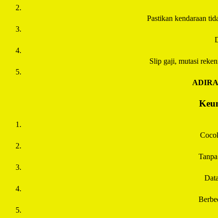
Pastikan kendaraan tida
D
Slip gaji, mutasi rek
ADIR
Keun
Cocok
Tanpa
Data
Berbe