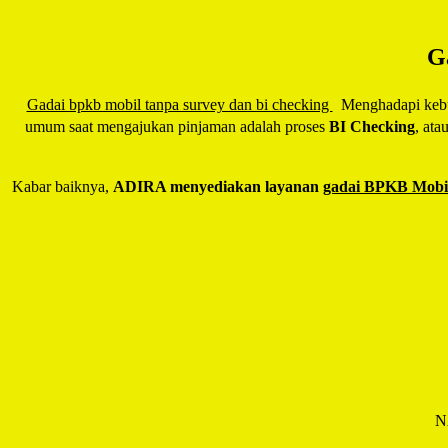
G
Gadai bpkb mobil tanpa survey dan bi checking
Menghadapi kebutu
umum saat mengajukan pinjaman adalah proses
BI Checking
, ata
Kabar baiknya,
ADIRA menyediakan layanan
gadai BPKB Mobil
N