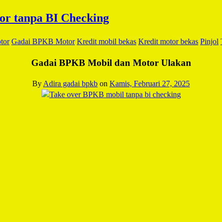
tor
Gadai BPKB Motor
Kredit mobil bekas
Kredit motor bekas
Pinjol
Gadai BPKB Mobil dan Motor Ulakan
By
Adira gadai bpkb
on
Kamis, Februari 27, 2025
Facebook
Twitter
Email
WhatsApp
LinkedIn
Blogger
Share