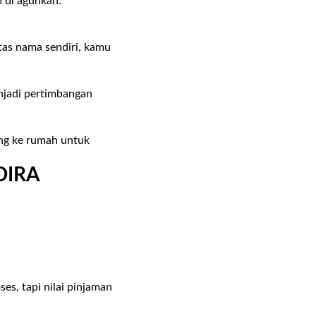
m di agunkan.
.
tas nama sendiri, kamu
enjadi pertimbangan
ng ke rumah untuk
DIRA
ses, tapi nilai pinjaman