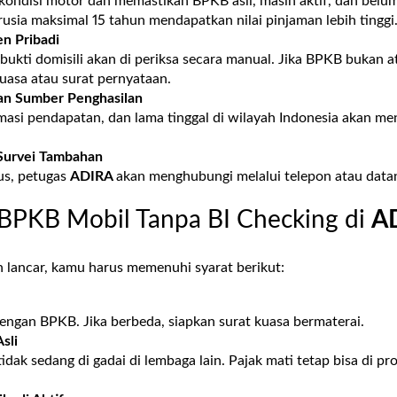
 kondisi motor dan memastikan BPKB asli, masih aktif, dan belu
sia maksimal 15 tahun mendapatkan nilai pinjaman lebih tinggi
n Pribadi
ukti domisili akan di periksa secara manual. Jika BPKB bukan a
kuasa atau surat pernyataan.
an Sumber Penghasilan
imasi pendapatan, dan lama tinggal di wilayah Indonesia akan m
Survei Tambahan
us, petugas
ADIRA
akan menghubungi melalui telepon atau data
 BPKB Mobil Tanpa BI Checking di
A
n lancar, kamu harus memenuhi syarat berikut:
engan BPKB. Jika berbeda, siapkan surat kuasa bermaterai.
sli
dak sedang di gadai di lembaga lain. Pajak mati tetap bisa di pro