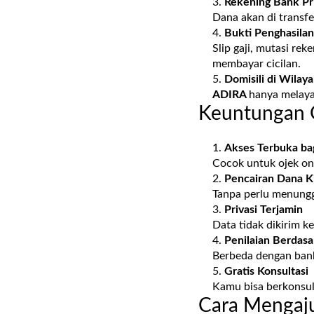
Rekening Bank Pri
Dana akan di transfe
Bukti Penghasilan
Slip gaji, mutasi re
membayar cicilan.
Domisili di Wilay
ADIRA
hanya melaya
Keuntungan 
Akses Terbuka bag
Cocok untuk ojek onli
Pencairan Dana Ki
Tanpa perlu menungg
Privasi Terjamin
Data tidak dikirim k
Penilaian Berdas
Berbeda dengan ban
Gratis Konsultasi
Kamu bisa berkonsul
Cara Mengaj