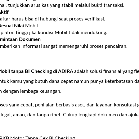
al, tunjukkan arus kas yang stabil melalui bukti transaksi.
ktif
tar harus bisa di hubungi saat proses verifikasi.
esuai Nilai
Mobil
lafon tinggi jika kondisi Mobil tidak mendukung.
rmintaan Dokumen
mberikan informasi sangat memengaruhi proses pencairan.
bil tanpa BI Checking di
ADIRA
adalah solusi finansial yang fl
tuk kamu yang butuh dana cepat namun punya keterbatasan dal
n dengan lembaga keuangan.
es yang cepat, penilaian berbasis aset, dan layanan konsultasi g
egal, aman, dan tanpa ribet. Cukup lengkapi dokumen dan ajuka
PKB Motor Tanpa Cek BI Checking