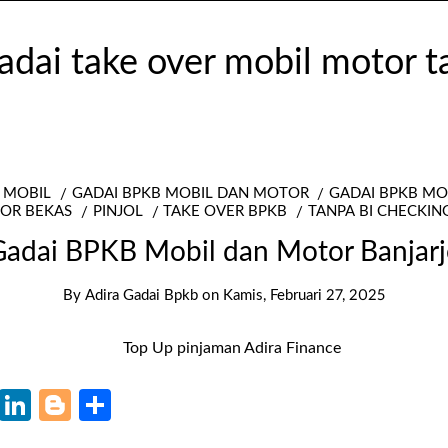
 MOBIL
GADAI BPKB MOBIL DAN MOTOR
GADAI BPKB M
OR BEKAS
PINJOL
TAKE OVER BPKB
TANPA BI CHECKIN
Gadai BPKB Mobil dan Motor Banjarj
By
Adira Gadai Bpkb
on
Kamis, Februari 27, 2025
k
r
il
WhatsApp
LinkedIn
Blogger
Share