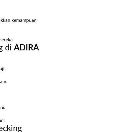
unjukkan kemampuan
mereka.
g di
ADIRA
ji.
jam.
ni.
an.
ecking