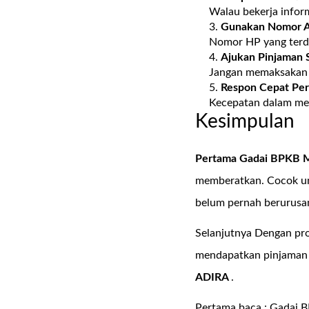
Walau bekerja inform
Gunakan Nomor A
Nomor HP yang terdaf
Ajukan Pinjaman S
Jangan memaksakan p
Respon Cepat Pe
Kecepatan dalam me
Kesimpulan
Pertama Gadai BPKB Mo
memberatkan. Cocok un
belum pernah berurusa
Selanjutnya Dengan pros
mendapatkan pinjaman l
ADIRA
.
Pertama baca :
Gadai B