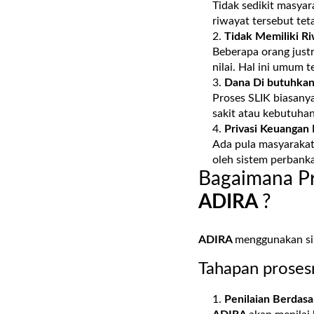
Tidak sedikit masyar
riwayat tersebut tet
Tidak Memiliki Ri
Beberapa orang justr
nilai. Hal ini umum 
Dana Di butuhkan
Proses SLIK biasany
sakit atau kebutuha
Privasi Keuangan 
Ada pula masyarakat 
oleh sistem perbank
Bagaimana Pr
ADIRA
?
ADIRA
menggunakan sist
Tahapan prosesn
Penilaian Berdas