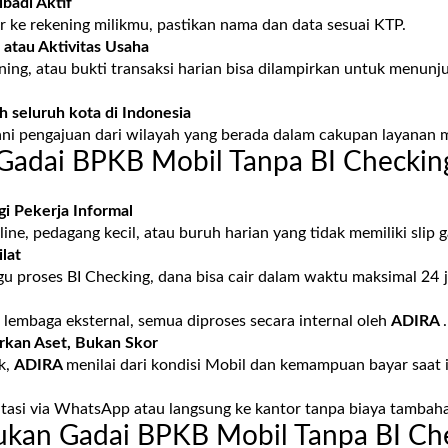
badi Aktif
r ke rekening milikmu, pastikan nama dan data sesuai KTP.
 atau Aktivitas Usaha
kening, atau bukti transaksi harian bisa dilampirkan untuk men
ah seluruh kota di Indonesia
ni pengajuan dari wilayah yang berada dalam cakupan layanan 
Gadai BPKB Mobil Tanpa BI Checkin
i Pekerja Informal
ne, pedagang kecil, atau buruh harian yang tidak memiliki slip ga
lat
u proses BI Checking, dana bisa cair dalam waktu maksimal 24 
e lembaga eksternal, semua diproses secara internal oleh
ADIRA
.
arkan Aset, Bukan Skor
k,
ADIRA
menilai dari kondisi Mobil dan kemampuan bayar saat i
tasi via WhatsApp atau langsung ke kantor tanpa biaya tambah
ukan Gadai BPKB Mobil Tanpa BI Ch