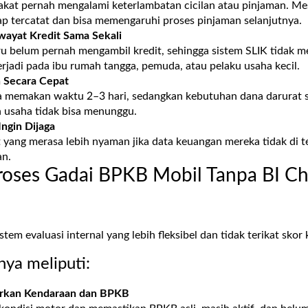
akat pernah mengalami keterlambatan cicilan atau pinjaman. Mes
ap tercatat dan bisa memengaruhi proses pinjaman selanjutnya.
wayat Kredit Sama Sekali
u belum pernah mengambil kredit, sehingga sistem SLIK tidak me
terjadi pada ibu rumah tangga, pemuda, atau pelaku usaha kecil.
 Secara Cepat
a memakan waktu 2–3 hari, sedangkan kebutuhan dana darurat s
n usaha tidak bisa menunggu.
Ingin Dijaga
yang merasa lebih nyaman jika data keuangan mereka tidak di tel
an.
oses Gadai BPKB Mobil Tanpa BI Ch
em evaluasi internal yang lebih fleksibel dan tidak terikat skor 
ya meliputi:
arkan Kendaraan dan BPKB