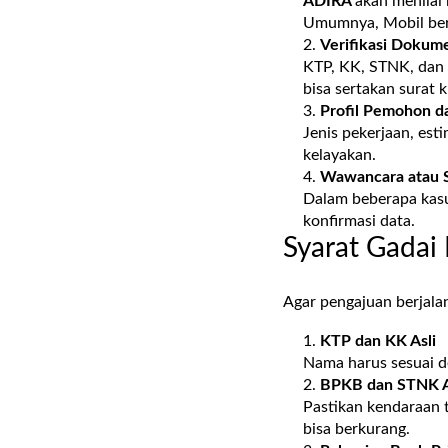
ADIRA
akan menilai
Umumnya, Mobil beru
Verifikasi Dokume
KTP, KK, STNK, dan b
bisa sertakan surat 
Profil Pemohon d
Jenis pekerjaan, est
kelayakan.
Wawancara atau 
Dalam beberapa kas
konfirmasi data.
Syarat Gadai
Agar pengajuan berjala
KTP dan KK Asli
Nama harus sesuai d
BPKB dan STNK A
Pastikan kendaraan ti
bisa berkurang.