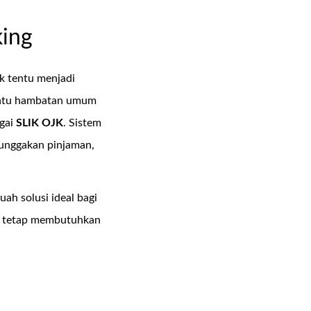
king
 tentu menjadi
h satu hambatan umum
agai
SLIK OJK
. Sistem
tunggakan pinjaman,
buah solusi ideal bagi
un tetap membutuhkan