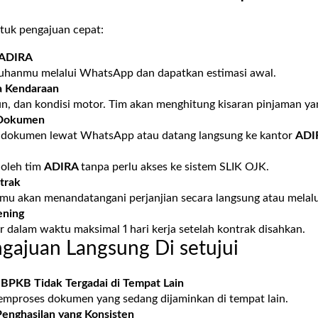
ntuk pengajuan cepat:
ADIRA
tuhanmu melalui WhatsApp dan dapatkan estimasi awal.
a Kendaraan
un, dan kondisi motor. Tim akan menghitung kisaran pinjaman y
 Dokumen
 dokumen lewat WhatsApp atau datang langsung ke kantor
ADI
 oleh tim
ADIRA
tanpa perlu akses ke sistem SLIK OJK.
trak
kamu akan menandatangani perjanjian secara langsung atau melalui
ening
r dalam waktu maksimal 1 hari kerja setelah kontrak disahkan.
ngajuan Langsung Di setujui
 BPKB Tidak Tergadai di Tempat Lain
emproses dokumen yang sedang dijaminkan di tempat lain.
Penghasilan yang Konsisten