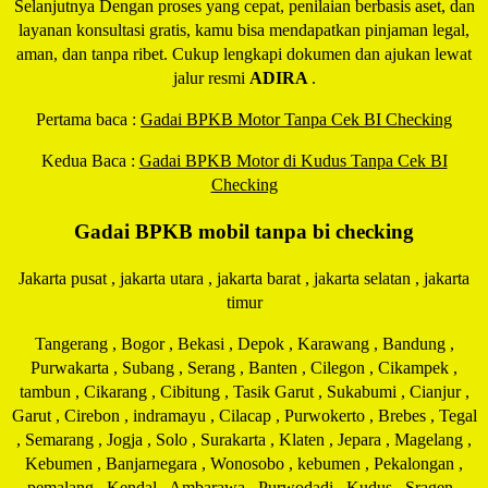
Selanjutnya Dengan proses yang cepat, penilaian berbasis aset, dan
layanan konsultasi gratis, kamu bisa mendapatkan pinjaman legal,
aman, dan tanpa ribet. Cukup lengkapi dokumen dan ajukan lewat
jalur resmi
ADIRA
.
Pertama baca :
Gadai BPKB Motor Tanpa Cek BI Checking
Kedua Baca :
Gadai BPKB Motor di Kudus Tanpa Cek BI
Checking
Gadai BPKB mobil tanpa bi checking
Jakarta pusat , jakarta utara , jakarta barat , jakarta selatan , jakarta
timur
Tangerang , Bogor , Bekasi , Depok , Karawang , Bandung ,
Purwakarta , Subang , Serang , Banten , Cilegon , Cikampek ,
tambun , Cikarang , Cibitung , Tasik Garut , Sukabumi , Cianjur ,
Garut , Cirebon , indramayu , Cilacap , Purwokerto , Brebes , Tegal
, Semarang , Jogja , Solo , Surakarta , Klaten , Jepara , Magelang ,
Kebumen , Banjarnegara , Wonosobo , kebumen , Pekalongan ,
pemalang , Kendal , Ambarawa , Purwodadi , Kudus , Sragen ,