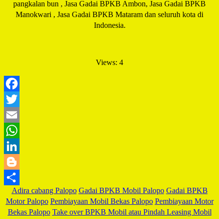
pangkalan bun , Jasa Gadai BPKB Ambon, Jasa Gadai BPKB
Manokwari , Jasa Gadai BPKB Mataram dan seluruh kota di
Indonesia.
Views: 4
Facebook
Twitter
Email
WhatsApp
LinkedIn
Blogger
Adira cabang Palopo
Gadai BPKB Mobil Palopo
Gadai BPKB
Share
Motor Palopo
Pembiayaan Mobil Bekas Palopo
Pembiayaan Motor
Bekas Palopo
Take over BPKB Mobil atau Pindah Leasing Mobil