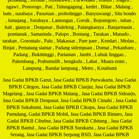
ngawi , Ponorogo , Pati , Tulungagung , kediri , Blitar , Malang ,
batu , surabaya , Pasuruan , probolinggo , Banyuwangi , Situ bondo
, lumajang , Surabaya , Lamongan , Gresik , Bojonegoro , tuban ,
bali , gianyar , Denpasar , Buleleng , Palangkaraya , Banjarmasin ,
pontianak , Samarinda , Palopo , Bontang , Tarakan , Manado ,
tarakan , Gorontalo , Palu , Makassar , Pare pare , Kendari , Medan ,
Binjai , Pematang siantar , Padang sidempuan , Dumai , Pekanbaru ,
Padang , Bukittinggi , Pariaman , Jambi , Lubuk linggau ,
Palembang , Prabumulih , bengkulu , Lahat , Muara enim ,
Lampung , Bandar lampung , Metro , Kotabumi
Jasa Gadai BPKB Garut, Jasa Gadai BPKB Purwakarta, Jasa Gadai
BPKB Cilegon, Jasa Gadai BPKB Cianjur, Jasa Gadai BPKB
Magelang , Jasa Gadai BPKB Malang , Jasa Gadai BPKB Sidoarjo,
Jasa Gadai BPKB Denpasar, Jasa Gadai BPKB Cimahi , Jasa Gadai
BPKB Sukabumi, Jasa Gadai BPKB Cikupa, Jasa Gadai BPKB
Pamulang, Gadai BPKB Mobil, Jasa Gadai BPKB Bintaro, Jasa
Gadai BPKB Cibubur, Jasa Gadai BPKB Cibitung , Jasa Gadai
BPKB Bantul , Jasa Gadai BPKB Surakarta , Jasa Gadai BPKB
Serang, Jasa Gadai BPKB Serpong BSD, Jasa Gadai BPKB