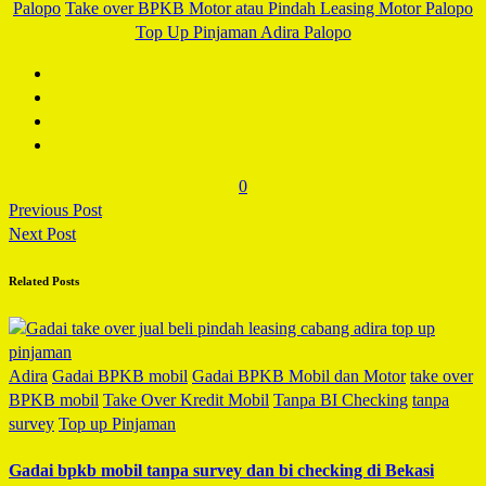
Palopo
Take over BPKB Motor atau Pindah Leasing Motor Palopo
Top Up Pinjaman Adira Palopo
0
Previous Post
Next Post
Related Posts
Adira
Gadai BPKB mobil
Gadai BPKB Mobil dan Motor
take over
BPKB mobil
Take Over Kredit Mobil
Tanpa BI Checking
tanpa
survey
Top up Pinjaman
Gadai bpkb mobil tanpa survey dan bi checking di Bekasi