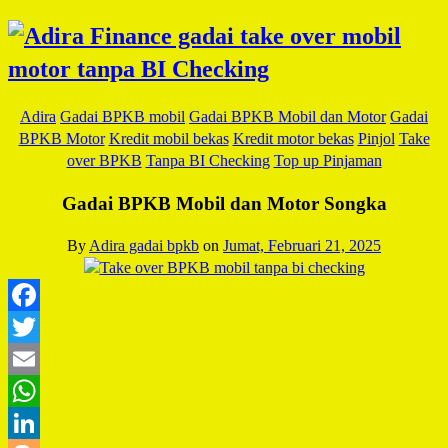
Adira
Gadai BPKB mobil
Gadai BPKB Mobil dan Motor
Gadai
BPKB Motor
Kredit mobil bekas
Kredit motor bekas
Pinjol
Take
over BPKB
Tanpa BI Checking
Top up Pinjaman
Gadai BPKB Mobil dan Motor Songka
By
Adira gadai bpkb
on
Jumat, Februari 21, 2025
Facebook
Twitter
Email
WhatsApp