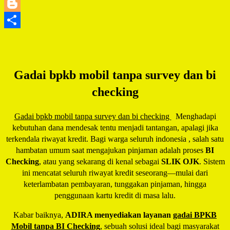
LinkedIn
Blogger
Share
Gadai bpkb mobil tanpa survey dan bi
checking
Gadai bpkb mobil tanpa survey dan bi checking
Menghadapi
kebutuhan dana mendesak tentu menjadi tantangan, apalagi jika
terkendala riwayat kredit. Bagi warga seluruh indonesia , salah satu
hambatan umum saat mengajukan pinjaman adalah proses
BI
Checking
, atau yang sekarang di kenal sebagai
SLIK OJK
. Sistem
ini mencatat seluruh riwayat kredit seseorang—mulai dari
keterlambatan pembayaran, tunggakan pinjaman, hingga
penggunaan kartu kredit di masa lalu.
Kabar baiknya,
ADIRA menyediakan layanan
gadai BPKB
Mobil tanpa BI Checking
, sebuah solusi ideal bagi masyarakat