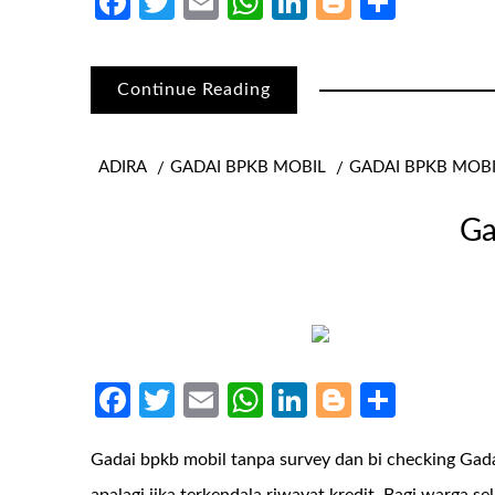
Facebook
Twitter
Email
WhatsApp
LinkedIn
Blogger
Share
Continue Reading
ADIRA
GADAI BPKB MOBIL
GADAI BPKB MOB
Ga
Facebook
Twitter
Email
WhatsApp
LinkedIn
Blogger
Share
Gadai bpkb mobil tanpa survey dan bi checking Ga