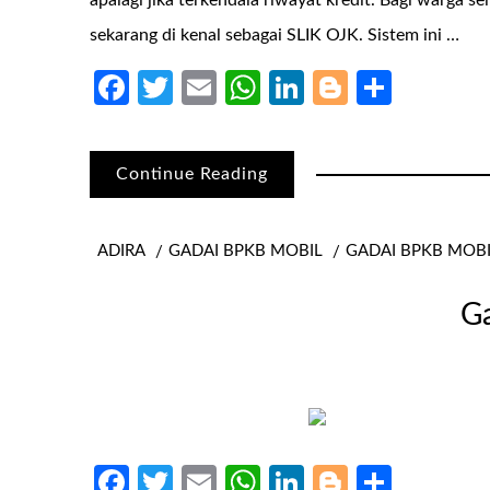
apalagi jika terkendala riwayat kredit. Bagi warga 
sekarang di kenal sebagai SLIK OJK. Sistem ini …
Facebook
Twitter
Email
WhatsApp
LinkedIn
Blogger
Share
Continue Reading
ADIRA
GADAI BPKB MOBIL
GADAI BPKB MOB
Ga
Facebook
Twitter
Email
WhatsApp
LinkedIn
Blogger
Share