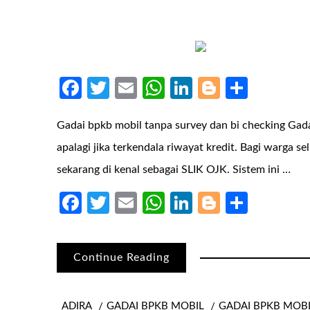
Facebook
Twitter
Email
WhatsApp
LinkedIn
Blogger
Share
Gadai bpkb mobil tanpa survey dan bi checking Ga
apalagi jika terkendala riwayat kredit. Bagi warga 
sekarang di kenal sebagai SLIK OJK. Sistem ini …
Facebook
Twitter
Email
WhatsApp
LinkedIn
Blogger
Share
Continue Reading
ADIRA
GADAI BPKB MOBIL
GADAI BPKB MOB