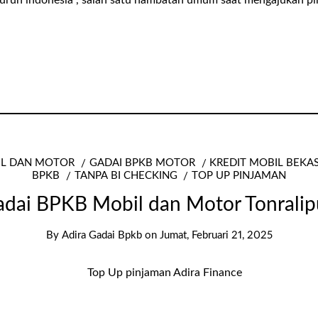
seluruh indonesia , salah satu hambatan umum saat mengajukan p
IL DAN MOTOR
GADAI BPKB MOTOR
KREDIT MOBIL BEKA
BPKB
TANPA BI CHECKING
TOP UP PINJAMAN
dai BPKB Mobil dan Motor Tonrali
By
Adira Gadai Bpkb
on
Jumat, Februari 21, 2025