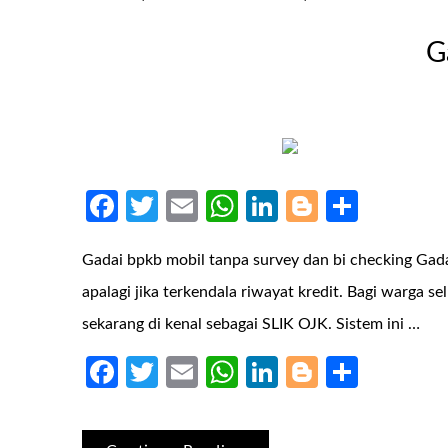
G
Facebook
Twitter
Email
WhatsApp
LinkedIn
Blogger
Share
Gadai bpkb mobil tanpa survey dan bi checking Ga
apalagi jika terkendala riwayat kredit. Bagi warga 
sekarang di kenal sebagai SLIK OJK. Sistem ini …
Facebook
Twitter
Email
WhatsApp
LinkedIn
Blogger
Share