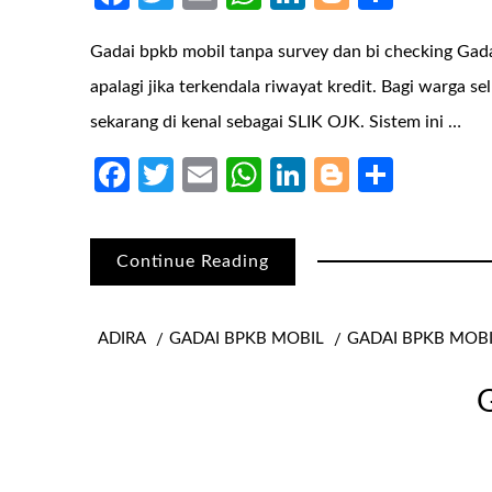
Gadai bpkb mobil tanpa survey dan bi checking Ga
apalagi jika terkendala riwayat kredit. Bagi warga 
sekarang di kenal sebagai SLIK OJK. Sistem ini …
Facebook
Twitter
Email
WhatsApp
LinkedIn
Blogger
Share
Continue Reading
ADIRA
GADAI BPKB MOBIL
GADAI BPKB MOB
G