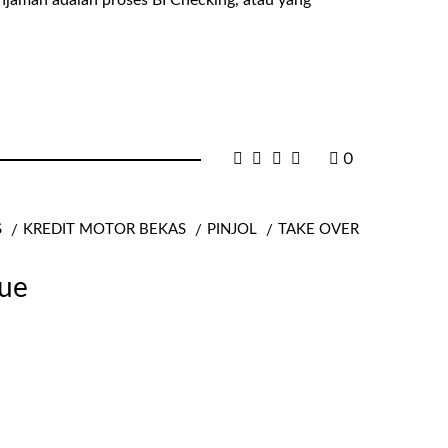
injaman adalah proses BI Checking, atau yang
0
S
KREDIT MOTOR BEKAS
PINJOL
TAKE OVER
pue