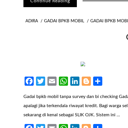
Continue Reading
ADIRA
GADAI BPKB MOBIL
GADAI BPKB MOB
Facebook
Twitter
Email
WhatsApp
LinkedIn
Blogger
Share
Gadai bpkb mobil tanpa survey dan bi checking Ga
apalagi jika terkendala riwayat kredit. Bagi warga 
sekarang di kenal sebagai SLIK OJK. Sistem ini …