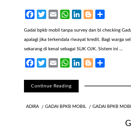
Facebook
Twitter
Email
WhatsApp
LinkedIn
Blogger
Share
Gadai bpkb mobil tanpa survey dan bi checking Ga
apalagi jika terkendala riwayat kredit. Bagi warga 
sekarang di kenal sebagai SLIK OJK. Sistem ini …
Facebook
Twitter
Email
WhatsApp
LinkedIn
Blogger
Share
Continue Reading
ADIRA
GADAI BPKB MOBIL
GADAI BPKB MOB
G