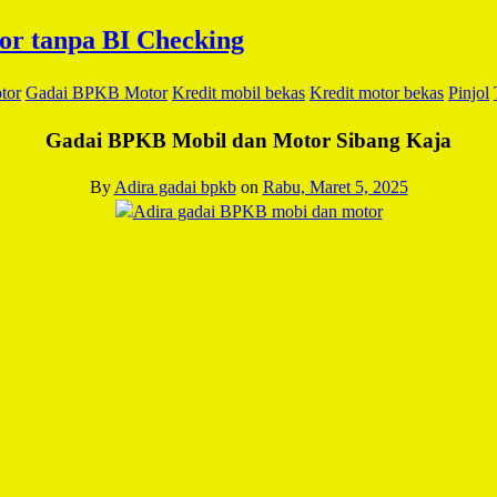
tor
Gadai BPKB Motor
Kredit mobil bekas
Kredit motor bekas
Pinjol
Gadai BPKB Mobil dan Motor Sibang Kaja
By
Adira gadai bpkb
on
Rabu, Maret 5, 2025
Facebook
Twitter
Email
WhatsApp
LinkedIn
Blogger
Share