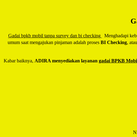
G
Gadai bpkb mobil tanpa survey dan bi checking
Menghadapi kebutu
umum saat mengajukan pinjaman adalah proses
BI Checking
, ata
Kabar baiknya,
ADIRA menyediakan layanan
gadai BPKB Mobil
N