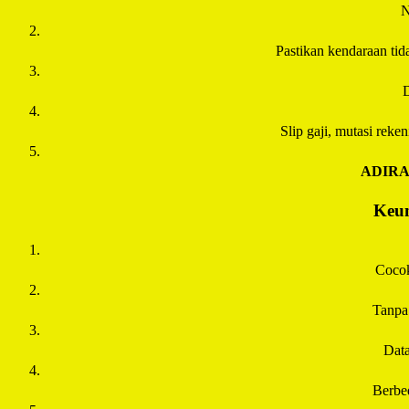
N
Pastikan kendaraan tida
D
Slip gaji, mutasi rek
ADIR
Keun
Cocok
Tanpa
Data
Berbe