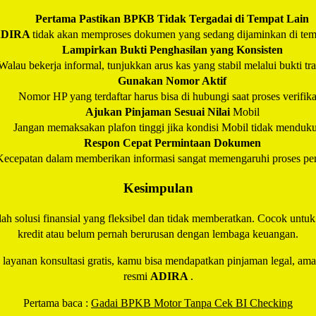
Pertama Pastikan BPKB Tidak Tergadai di Tempat Lain
ADIRA
tidak akan memproses dokumen yang sedang dijaminkan di temp
Lampirkan Bukti Penghasilan yang Konsisten
Walau bekerja informal, tunjukkan arus kas yang stabil melalui bukti tra
Gunakan Nomor Aktif
Nomor HP yang terdaftar harus bisa di hubungi saat proses verifika
Ajukan Pinjaman Sesuai Nilai
Mobil
Jangan memaksakan plafon tinggi jika kondisi Mobil tidak menduk
Respon Cepat Permintaan Dokumen
Kecepatan dalam memberikan informasi sangat memengaruhi proses pen
Kesimpulan
lah solusi finansial yang fleksibel dan tidak memberatkan. Cocok unt
kredit atau belum pernah berurusan dengan lembaga keuangan.
n layanan konsultasi gratis, kamu bisa mendapatkan pinjaman legal, am
resmi
ADIRA
.
Pertama baca :
Gadai BPKB Motor Tanpa Cek BI Checking