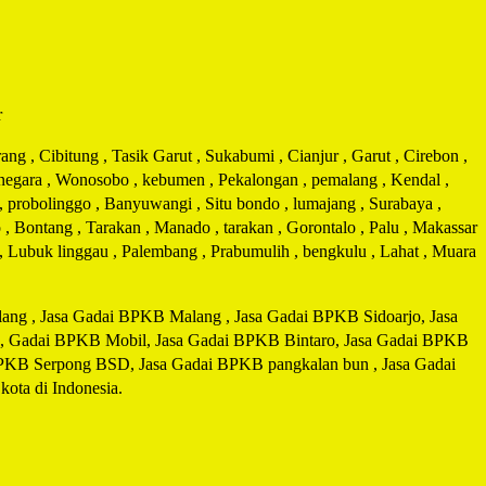
r
g , Cibitung , Tasik Garut , Sukabumi , Cianjur , Garut , Cirebon ,
arnegara , Wonosobo , kebumen , Pekalongan , pemalang , Kendal ,
 , probolinggo , Banyuwangi , Situ bondo , lumajang , Surabaya ,
 , Bontang , Tarakan , Manado , tarakan , Gorontalo , Palu , Makassar
i , Lubuk linggau , Palembang , Prabumulih , bengkulu , Lahat , Muara
ng , Jasa Gadai BPKB Malang , Jasa Gadai BPKB Sidoarjo, Jasa
, Gadai BPKB Mobil, Jasa Gadai BPKB Bintaro, Jasa Gadai BPKB
BPKB Serpong BSD, Jasa Gadai BPKB pangkalan bun , Jasa Gadai
ta di Indonesia.