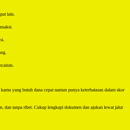
at lain.
nsaksi.
si.
ung.
cairan.
uk kamu yang butuh dana cepat namun punya keterbatasan dalam skor
an, dan tanpa ribet. Cukup lengkapi dokumen dan ajukan lewat jalur