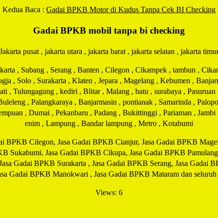
Kedua Baca :
Gadai BPKB Motor di Kudus Tanpa Cek BI Checking
Gadai BPKB mobil tanpa bi checking
Jakarta pusat , jakarta utara , jakarta barat , jakarta selatan , jakarta timu
ta , Subang , Serang , Banten , Cilegon , Cikampek , tambun , Cikaran
Jogja , Solo , Surakarta , Klaten , Jepara , Magelang , Kebumen , Banj
 , Tulungagung , kediri , Blitar , Malang , batu , surabaya , Pasuruan
 Buleleng , Palangkaraya , Banjarmasin , pontianak , Samarinda , Palopo
idempuan , Dumai , Pekanbaru , Padang , Bukittinggi , Pariaman , Jamb
enim , Lampung , Bandar lampung , Metro , Kotabumi
ai BPKB Cilegon, Jasa Gadai BPKB Cianjur, Jasa Gadai BPKB Magela
KB Sukabumi, Jasa Gadai BPKB Cikupa, Jasa Gadai BPKB Pamulang
 Jasa Gadai BPKB Surakarta , Jasa Gadai BPKB Serang, Jasa Gadai 
a Gadai BPKB Manokwari , Jasa Gadai BPKB Mataram dan seluruh ko
Views: 6