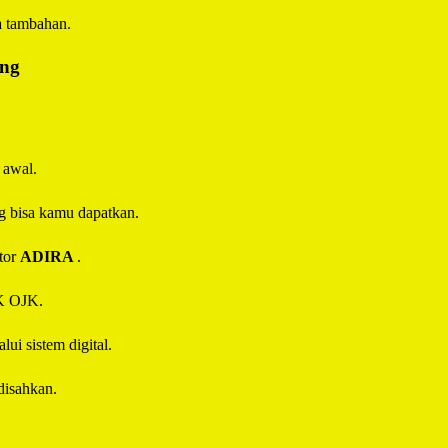
a tambahan.
ing
 awal.
g bisa kamu dapatkan.
tor
ADIRA
.
IK OJK.
ui sistem digital.
disahkan.