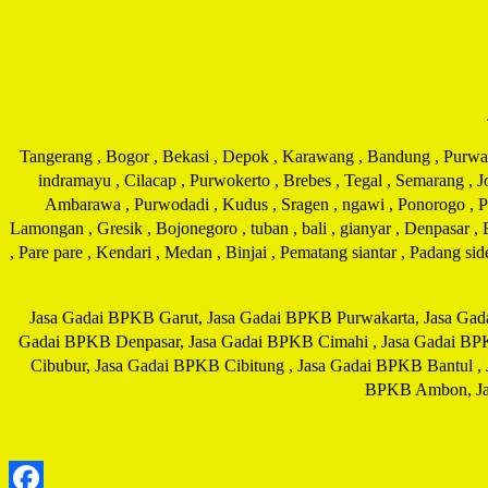
Tangerang , Bogor , Bekasi , Depok , Karawang , Bandung , Purwakar
indramayu , Cilacap , Purwokerto , Brebes , Tegal , Semarang , 
Ambarawa , Purwodadi , Kudus , Sragen , ngawi , Ponorogo , Pati
Lamongan , Gresik , Bojonegoro , tuban , bali , gianyar , Denpasar ,
, Pare pare , Kendari , Medan , Binjai , Pematang siantar , Padang s
Jasa Gadai BPKB Garut, Jasa Gadai BPKB Purwakarta, Jasa Gad
Gadai BPKB Denpasar, Jasa Gadai BPKB Cimahi , Jasa Gadai BP
Cibubur, Jasa Gadai BPKB Cibitung , Jasa Gadai BPKB Bantul ,
BPKB Ambon, Jas