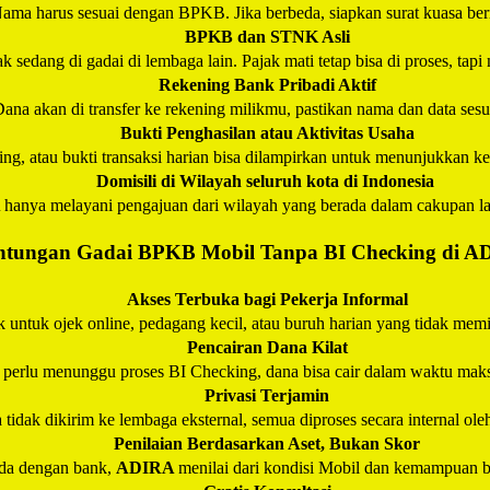
ama harus sesuai dengan BPKB. Jika berbeda, siapkan surat kuasa ber
BPKB dan STNK Asli
k sedang di gadai di lembaga lain. Pajak mati tetap bisa di proses, tapi
Rekening Bank Pribadi Aktif
ana akan di transfer ke rekening milikmu, pastikan nama dan data ses
Bukti Penghasilan atau Aktivitas Usaha
ening, atau bukti transaksi harian bisa dilampirkan untuk menunjukkan
Domisili di Wilayah seluruh kota di Indonesia
A
hanya melayani pengajuan dari wilayah yang berada dalam cakupan l
tungan Gadai BPKB Mobil Tanpa BI Checking di
A
Akses Terbuka bagi Pekerja Informal
 untuk ojek online, pedagang kecil, atau buruh harian yang tidak memili
Pencairan Dana Kilat
 perlu menunggu proses BI Checking, dana bisa cair dalam waktu maks
Privasi Terjamin
 tidak dikirim ke lembaga eksternal, semua diproses secara internal ol
Penilaian Berdasarkan Aset, Bukan Skor
da dengan bank,
ADIRA
menilai dari kondisi Mobil dan kemampuan ba