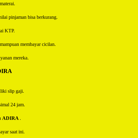
materai.
 nilai pinjaman bisa berkurang.
uai KTP.
 kemampuan membayar cicilan.
ayanan mereka.
DIRA
ki slip gaji.
imal 24 jam.
eh
ADIRA
.
yar saat ini.