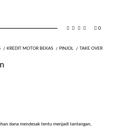
0
S
KREDIT MOTOR BEKAS
PINJOL
TAKE OVER
an
uhan dana mendesak tentu menjadi tantangan,