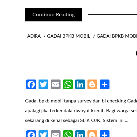
Continue Reading
ADIRA
GADAI BPKB MOBIL
GADAI BPKB MOB
Facebook
Twitter
Email
WhatsApp
LinkedIn
Blogger
Share
Gadai bpkb mobil tanpa survey dan bi checking Ga
apalagi jika terkendala riwayat kredit. Bagi warga 
sekarang di kenal sebagai SLIK OJK. Sistem ini …
Facebook
Twitter
Email
WhatsApp
LinkedIn
Blogger
Share