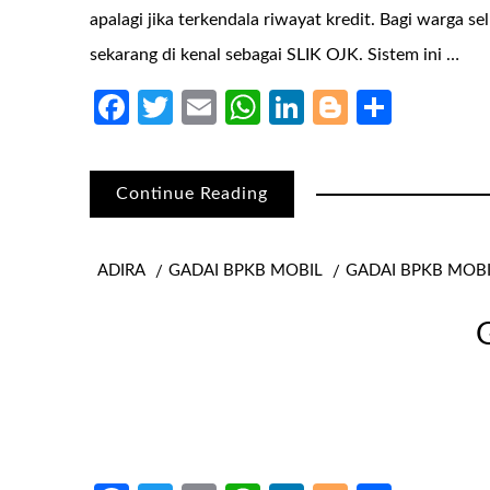
apalagi jika terkendala riwayat kredit. Bagi warga 
sekarang di kenal sebagai SLIK OJK. Sistem ini …
Facebook
Twitter
Email
WhatsApp
LinkedIn
Blogger
Share
Continue Reading
ADIRA
GADAI BPKB MOBIL
GADAI BPKB MOB