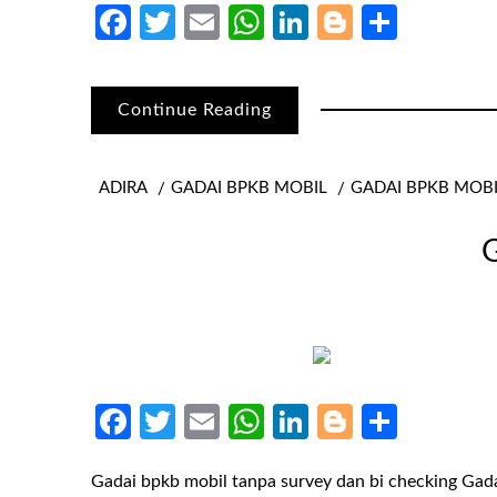
Facebook
Twitter
Email
WhatsApp
LinkedIn
Blogger
Share
Continue Reading
ADIRA
GADAI BPKB MOBIL
GADAI BPKB MOB
G
Facebook
Twitter
Email
WhatsApp
LinkedIn
Blogger
Share
Gadai bpkb mobil tanpa survey dan bi checking Ga