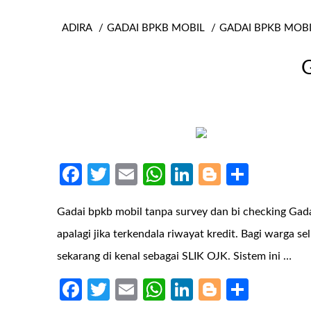
ADIRA
GADAI BPKB MOBIL
GADAI BPKB MOB
G
Facebook
Twitter
Email
WhatsApp
LinkedIn
Blogger
Share
Gadai bpkb mobil tanpa survey dan bi checking Ga
apalagi jika terkendala riwayat kredit. Bagi warga 
sekarang di kenal sebagai SLIK OJK. Sistem ini …
Facebook
Twitter
Email
WhatsApp
LinkedIn
Blogger
Share