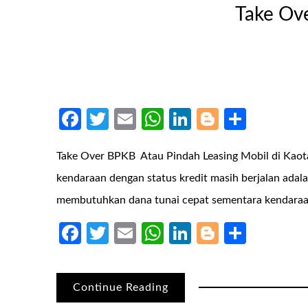
Take Ove
Facebook
Twitter
Email
WhatsApp
LinkedIn
Blogger
Share
Take Over BPKB Atau Pindah Leasing Mobil di Kaot
kendaraan dengan status kredit masih berjalan adal
membutuhkan dana tunai cepat sementara kendara
Facebook
Twitter
Email
WhatsApp
LinkedIn
Blogger
Share
Continue Reading