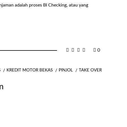
injaman adalah proses BI Checking, atau yang
0
S
KREDIT MOTOR BEKAS
PINJOL
TAKE OVER
n