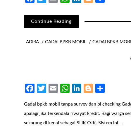
Continue Reading
ADIRA
GADAI BPKB MOBIL
GADAI BPKB MOB
Facebook
Twitter
Email
WhatsApp
LinkedIn
Blogger
Share
Gadai bpkb mobil tanpa survey dan bi checking Ga
apalagi jika terkendala riwayat kredit. Bagi warga 
sekarang di kenal sebagai SLIK OJK. Sistem ini …