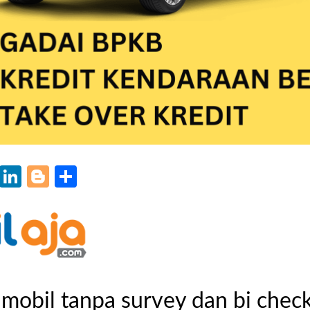
k
r
il
WhatsApp
LinkedIn
Blogger
Share
mobil tanpa survey dan bi chec