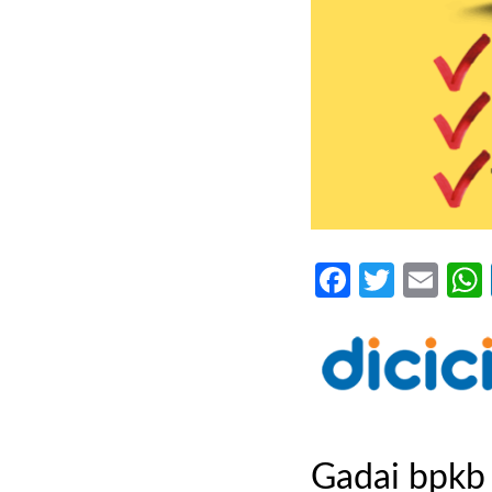
Faceboo
Twitte
Ema
Gadai bpkb 