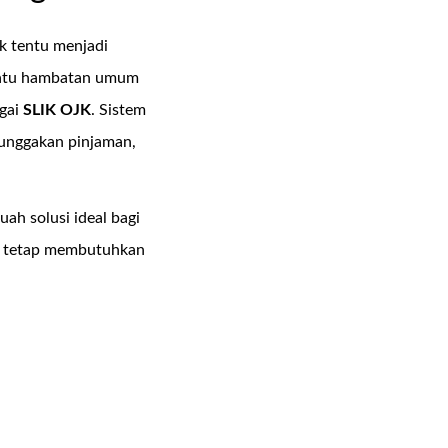
 tentu menjadi
h satu hambatan umum
agai
SLIK OJK
. Sistem
tunggakan pinjaman,
buah solusi ideal bagi
un tetap membutuhkan