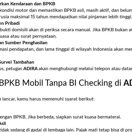
arkan Kendaraan dan BPKB
 kondisi motor dan memastikan BPKB asli, masih aktif, dan belu
sia maksimal 15 tahun mendapatkan nilai pinjaman lebih tinggi
n Pribadi
ukti domisili akan di periksa secara manual. Jika BPKB bukan a
kuasa atau surat pernyataan.
an Sumber Penghasilan
imasi pendapatan, dan lama tinggal di wilayah Indonesia akan m
Survei Tambahan
us, petugas
ADIRA
akan menghubungi melalui telepon atau data
 BPKB Mobil Tanpa BI Checking di
A
n lancar, kamu harus memenuhi syarat berikut:
engan BPKB. Jika berbeda, siapkan surat kuasa bermaterai.
sli
dak sedang di gadai di lembaga lain. Pajak mati tetap bisa di pro