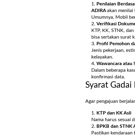
Penilaian Berdas
ADIRA
akan menilai
Umumnya, Mobil beru
Verifikasi Dokume
KTP, KK, STNK, dan b
bisa sertakan surat 
Profil Pemohon d
Jenis pekerjaan, est
kelayakan.
Wawancara atau 
Dalam beberapa kas
konfirmasi data.
Syarat Gadai
Agar pengajuan berjala
KTP dan KK Asli
Nama harus sesuai d
BPKB dan STNK A
Pastikan kendaraan ti