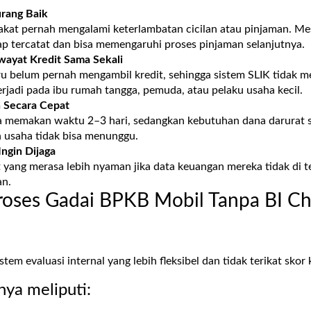
urang Baik
akat pernah mengalami keterlambatan cicilan atau pinjaman. Mes
ap tercatat dan bisa memengaruhi proses pinjaman selanjutnya.
wayat Kredit Sama Sekali
u belum pernah mengambil kredit, sehingga sistem SLIK tidak me
terjadi pada ibu rumah tangga, pemuda, atau pelaku usaha kecil.
 Secara Cepat
a memakan waktu 2–3 hari, sedangkan kebutuhan dana darurat s
n usaha tidak bisa menunggu.
Ingin Dijaga
yang merasa lebih nyaman jika data keuangan mereka tidak di tel
an.
oses Gadai BPKB Mobil Tanpa BI Ch
em evaluasi internal yang lebih fleksibel dan tidak terikat skor 
ya meliputi: