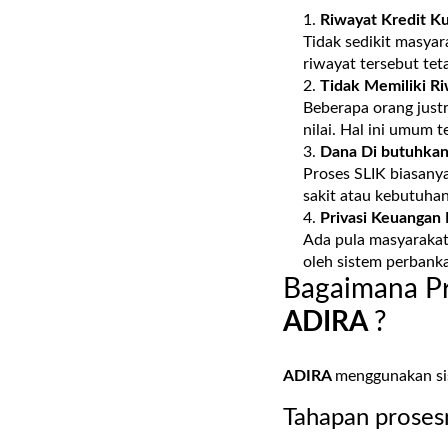
Riwayat Kredit K
Tidak sedikit masyar
riwayat tersebut tet
Tidak Memiliki Ri
Beberapa orang justr
nilai. Hal ini umum 
Dana Di butuhkan
Proses SLIK biasany
sakit atau kebutuha
Privasi Keuangan 
Ada pula masyarakat 
oleh sistem perbank
Bagaimana Pr
ADIRA
?
ADIRA
menggunakan sist
Tahapan prosesn