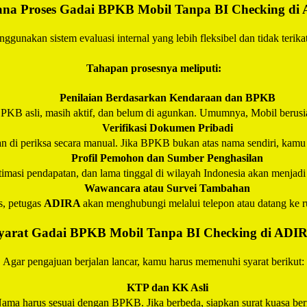
na Proses Gadai BPKB Mobil Tanpa BI Checking di
ggunakan sistem evaluasi internal yang lebih fleksibel dan tidak terikat
Tahapan prosesnya meliputi:
Penilaian Berdasarkan Kendaraan dan BPKB
PKB asli, masih aktif, dan belum di agunkan. Umumnya, Mobil berusia
Verifikasi Dokumen Pribadi
di periksa secara manual. Jika BPKB bukan atas nama sendiri, kamu bi
Profil Pemohon dan Sumber Penghasilan
stimasi pendapatan, dan lama tinggal di wilayah Indonesia akan menjad
Wawancara atau Survei Tambahan
s, petugas
ADIRA
akan menghubungi melalui telepon atau datang ke r
yarat Gadai BPKB Mobil Tanpa BI Checking di
ADI
Agar pengajuan berjalan lancar, kamu harus memenuhi syarat berikut:
KTP dan KK Asli
ama harus sesuai dengan BPKB. Jika berbeda, siapkan surat kuasa ber