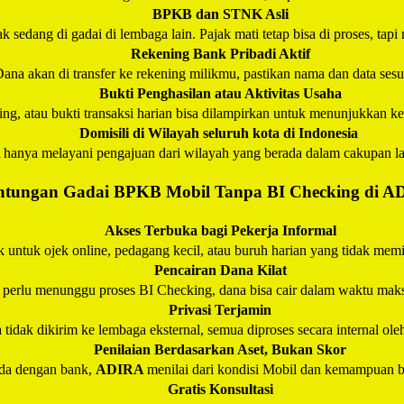
BPKB dan STNK Asli
k sedang di gadai di lembaga lain. Pajak mati tetap bisa di proses, tapi
Rekening Bank Pribadi Aktif
ana akan di transfer ke rekening milikmu, pastikan nama dan data ses
Bukti Penghasilan atau Aktivitas Usaha
ening, atau bukti transaksi harian bisa dilampirkan untuk menunjukkan
Domisili di Wilayah seluruh kota di Indonesia
A
hanya melayani pengajuan dari wilayah yang berada dalam cakupan l
tungan Gadai BPKB Mobil Tanpa BI Checking di
A
Akses Terbuka bagi Pekerja Informal
 untuk ojek online, pedagang kecil, atau buruh harian yang tidak memili
Pencairan Dana Kilat
 perlu menunggu proses BI Checking, dana bisa cair dalam waktu maks
Privasi Terjamin
 tidak dikirim ke lembaga eksternal, semua diproses secara internal ol
Penilaian Berdasarkan Aset, Bukan Skor
da dengan bank,
ADIRA
menilai dari kondisi Mobil dan kemampuan ba
Gratis Konsultasi