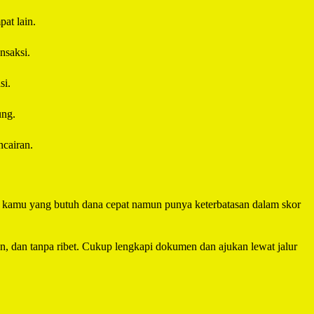
at lain.
nsaksi.
si.
ung.
cairan.
uk kamu yang butuh dana cepat namun punya keterbatasan dalam skor
an, dan tanpa ribet. Cukup lengkapi dokumen dan ajukan lewat jalur