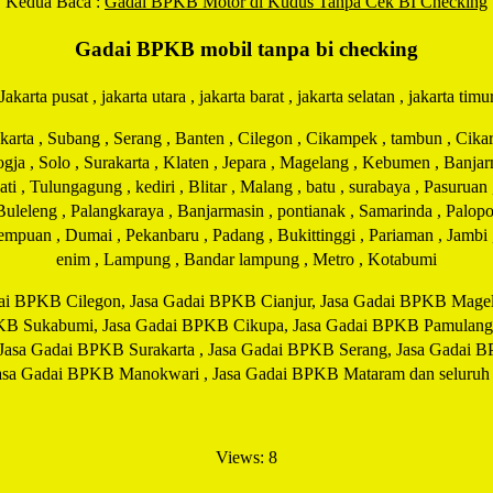
Kedua Baca :
Gadai BPKB Motor di Kudus Tanpa Cek BI Checking
Gadai BPKB mobil tanpa bi checking
Jakarta pusat , jakarta utara , jakarta barat , jakarta selatan , jakarta timu
ta , Subang , Serang , Banten , Cilegon , Cikampek , tambun , Cikaran
Jogja , Solo , Surakarta , Klaten , Jepara , Magelang , Kebumen , Banj
 , Tulungagung , kediri , Blitar , Malang , batu , surabaya , Pasuruan
 Buleleng , Palangkaraya , Banjarmasin , pontianak , Samarinda , Palopo
idempuan , Dumai , Pekanbaru , Padang , Bukittinggi , Pariaman , Jamb
enim , Lampung , Bandar lampung , Metro , Kotabumi
ai BPKB Cilegon, Jasa Gadai BPKB Cianjur, Jasa Gadai BPKB Magela
KB Sukabumi, Jasa Gadai BPKB Cikupa, Jasa Gadai BPKB Pamulang
 Jasa Gadai BPKB Surakarta , Jasa Gadai BPKB Serang, Jasa Gadai 
a Gadai BPKB Manokwari , Jasa Gadai BPKB Mataram dan seluruh ko
Views: 8