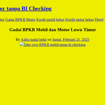
tor
Gadai BPKB Motor
Kredit mobil bekas
Kredit motor bekas
Pinjol
Gadai BPKB Mobil dan Motor Luwu Timur
By
Adira gadai bpkb
on
Jumat, Februari 21, 2025
Facebook
Twitter
Email
WhatsApp
LinkedIn
Blogger
Share