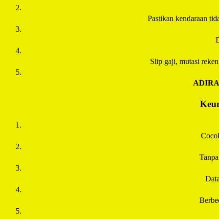
Pastikan kendaraan tida
D
Slip gaji, mutasi rek
ADIR
Keun
Cocok
Tanpa
Data
Berbe