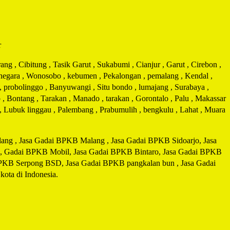
r
g , Cibitung , Tasik Garut , Sukabumi , Cianjur , Garut , Cirebon ,
arnegara , Wonosobo , kebumen , Pekalongan , pemalang , Kendal ,
 , probolinggo , Banyuwangi , Situ bondo , lumajang , Surabaya ,
 , Bontang , Tarakan , Manado , tarakan , Gorontalo , Palu , Makassar
i , Lubuk linggau , Palembang , Prabumulih , bengkulu , Lahat , Muara
ng , Jasa Gadai BPKB Malang , Jasa Gadai BPKB Sidoarjo, Jasa
, Gadai BPKB Mobil, Jasa Gadai BPKB Bintaro, Jasa Gadai BPKB
BPKB Serpong BSD, Jasa Gadai BPKB pangkalan bun , Jasa Gadai
ta di Indonesia.