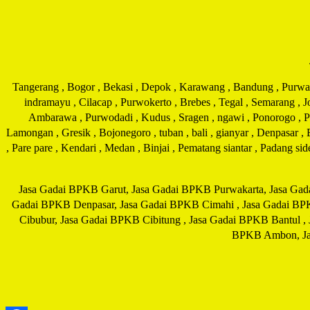
Tangerang , Bogor , Bekasi , Depok , Karawang , Bandung , Purwakar
indramayu , Cilacap , Purwokerto , Brebes , Tegal , Semarang , 
Ambarawa , Purwodadi , Kudus , Sragen , ngawi , Ponorogo , Pati
Lamongan , Gresik , Bojonegoro , tuban , bali , gianyar , Denpasar ,
, Pare pare , Kendari , Medan , Binjai , Pematang siantar , Padang s
Jasa Gadai BPKB Garut, Jasa Gadai BPKB Purwakarta, Jasa Gad
Gadai BPKB Denpasar, Jasa Gadai BPKB Cimahi , Jasa Gadai BP
Cibubur, Jasa Gadai BPKB Cibitung , Jasa Gadai BPKB Bantul ,
BPKB Ambon, Jas