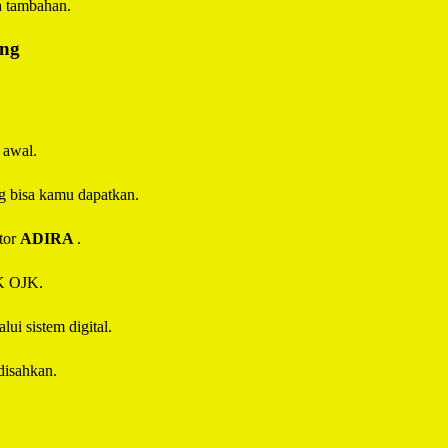
a tambahan.
ing
 awal.
g bisa kamu dapatkan.
tor
ADIRA
.
IK OJK.
ui sistem digital.
disahkan.