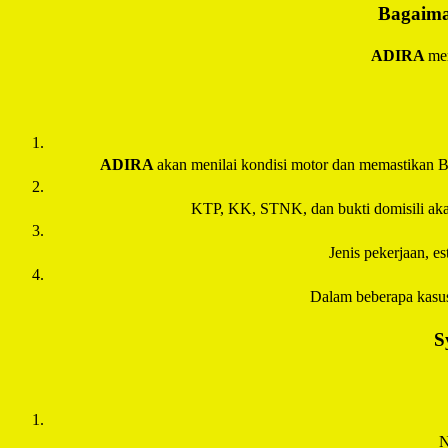
Bagaima
ADIRA
men
ADIRA
akan menilai kondisi motor dan memastikan B
KTP, KK, STNK, dan bukti domisili akan 
Jenis pekerjaan, e
Dalam beberapa kasu
S
N