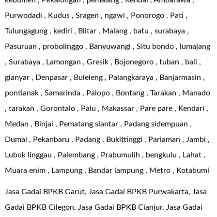
kebumen , Pekalongan , pemalang , Kendal , Ambarawa ,
Purwodadi , Kudus , Sragen , ngawi , Ponorogo , Pati ,
Tulungagung , kediri , Blitar , Malang , batu , surabaya ,
Pasuruan , probolinggo , Banyuwangi , Situ bondo , lumajang
, Surabaya , Lamongan , Gresik , Bojonegoro , tuban , bali ,
gianyar , Denpasar , Buleleng , Palangkaraya , Banjarmasin ,
pontianak , Samarinda , Palopo , Bontang , Tarakan , Manado
, tarakan , Gorontalo , Palu , Makassar , Pare pare , Kendari ,
Medan , Binjai , Pematang siantar , Padang sidempuan ,
Dumai , Pekanbaru , Padang , Bukittinggi , Pariaman , Jambi ,
Lubuk linggau , Palembang , Prabumulih , bengkulu , Lahat ,
Muara enim , Lampung , Bandar lampung , Metro , Kotabumi
Jasa Gadai BPKB Garut, Jasa Gadai BPKB Purwakarta, Jasa
Gadai BPKB Cilegon, Jasa Gadai BPKB Cianjur, Jasa Gadai