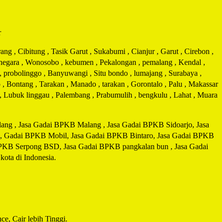
r
g , Cibitung , Tasik Garut , Sukabumi , Cianjur , Garut , Cirebon ,
arnegara , Wonosobo , kebumen , Pekalongan , pemalang , Kendal ,
 , probolinggo , Banyuwangi , Situ bondo , lumajang , Surabaya ,
 , Bontang , Tarakan , Manado , tarakan , Gorontalo , Palu , Makassar
i , Lubuk linggau , Palembang , Prabumulih , bengkulu , Lahat , Muara
ng , Jasa Gadai BPKB Malang , Jasa Gadai BPKB Sidoarjo, Jasa
, Gadai BPKB Mobil, Jasa Gadai BPKB Bintaro, Jasa Gadai BPKB
BPKB Serpong BSD, Jasa Gadai BPKB pangkalan bun , Jasa Gadai
ta di Indonesia.
e, Cair lebih Tinggi.