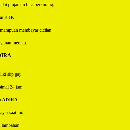
 nilai pinjaman bisa berkurang.
uai KTP.
 kemampuan membayar cicilan.
ayanan mereka.
DIRA
ki slip gaji.
imal 24 jam.
eh
ADIRA
.
yar saat ini.
a tambahan.