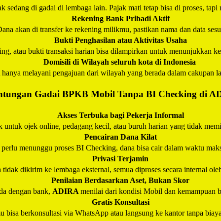
k sedang di gadai di lembaga lain. Pajak mati tetap bisa di proses, tapi
Rekening Bank Pribadi Aktif
ana akan di transfer ke rekening milikmu, pastikan nama dan data ses
Bukti Penghasilan atau Aktivitas Usaha
ening, atau bukti transaksi harian bisa dilampirkan untuk menunjukkan
Domisili di Wilayah seluruh kota di Indonesia
A
hanya melayani pengajuan dari wilayah yang berada dalam cakupan l
tungan Gadai BPKB Mobil Tanpa BI Checking di
A
Akses Terbuka bagi Pekerja Informal
 untuk ojek online, pedagang kecil, atau buruh harian yang tidak memili
Pencairan Dana Kilat
 perlu menunggu proses BI Checking, dana bisa cair dalam waktu maks
Privasi Terjamin
 tidak dikirim ke lembaga eksternal, semua diproses secara internal ol
Penilaian Berdasarkan Aset, Bukan Skor
da dengan bank,
ADIRA
menilai dari kondisi Mobil dan kemampuan ba
Gratis Konsultasi
 bisa berkonsultasi via WhatsApp atau langsung ke kantor tanpa biay