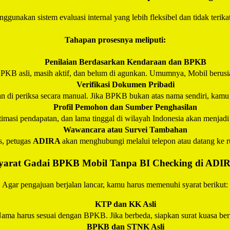
ggunakan sistem evaluasi internal yang lebih fleksibel dan tidak terikat
Tahapan prosesnya meliputi:
Penilaian Berdasarkan Kendaraan dan BPKB
PKB asli, masih aktif, dan belum di agunkan. Umumnya, Mobil berusia
Verifikasi Dokumen Pribadi
di periksa secara manual. Jika BPKB bukan atas nama sendiri, kamu bi
Profil Pemohon dan Sumber Penghasilan
stimasi pendapatan, dan lama tinggal di wilayah Indonesia akan menjad
Wawancara atau Survei Tambahan
s, petugas
ADIRA
akan menghubungi melalui telepon atau datang ke r
yarat Gadai BPKB Mobil Tanpa BI Checking di
ADI
Agar pengajuan berjalan lancar, kamu harus memenuhi syarat berikut:
KTP dan KK Asli
ama harus sesuai dengan BPKB. Jika berbeda, siapkan surat kuasa ber
BPKB dan STNK Asli