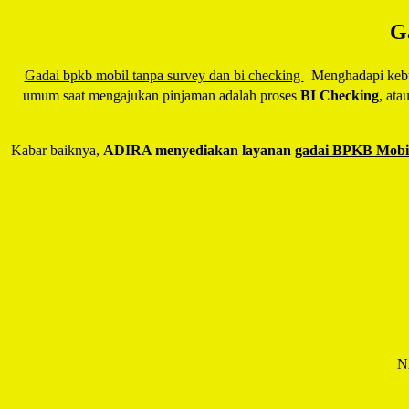
G
Gadai bpkb mobil tanpa survey dan bi checking
Menghadapi kebutu
umum saat mengajukan pinjaman adalah proses
BI Checking
, ata
Kabar baiknya,
ADIRA menyediakan layanan
gadai BPKB Mobil
N