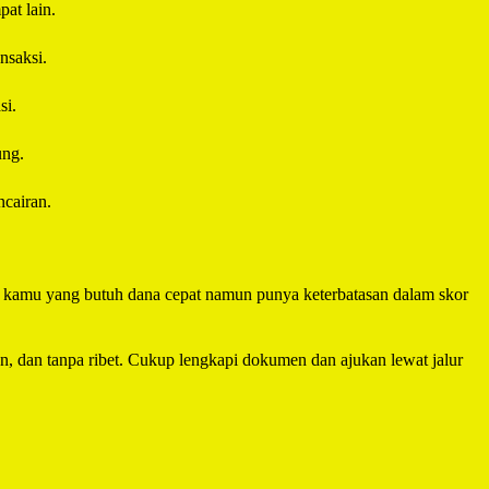
at lain.
nsaksi.
si.
ung.
cairan.
uk kamu yang butuh dana cepat namun punya keterbatasan dalam skor
an, dan tanpa ribet. Cukup lengkapi dokumen dan ajukan lewat jalur