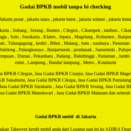
Gadai BPKB mobil tanpa bi checking
Jakarta pusat , jakarta utara , jakarta barat , jakarta selatan , jakarta timu
ta , Subang , Serang , Banten , Cilegon , Cikampek , tambun , Cikaran
Jogja , Solo , Surakarta , Klaten , Jepara , Magelang , Kebumen , Banj
 , Tulungagung , kediri , Blitar , Malang , batu , surabaya , Pasuruan
 Buleleng , Palangkaraya , Banjarmasin , pontianak , Samarinda , Palopo
idempuan , Dumai , Pekanbaru , Padang , Bukittinggi , Pariaman , Jamb
enim , Lampung , Bandar lampung , Metro , Kotabumi
ai BPKB Cilegon, Jasa Gadai BPKB Cianjur, Jasa Gadai BPKB Magela
KB Sukabumi, Jasa Gadai BPKB Cikupa, Jasa Gadai BPKB Pamulang
 Jasa Gadai BPKB Surakarta , Jasa Gadai BPKB Serang, Jasa Gadai 
a Gadai BPKB Manokwari , Jasa Gadai BPKB Mataram dan seluruh ko
Gadai BPKB mobil di Jakarta
jukan Takeover kredit mobil anda dari Leasing saat ini ke ADIRA Financ