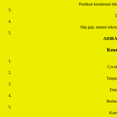
Pastikan kendaraan tida
D
Slip gaji, mutasi rek
ADIR
Keun
Cocok
Tanpa
Data
Berbe
Kamu