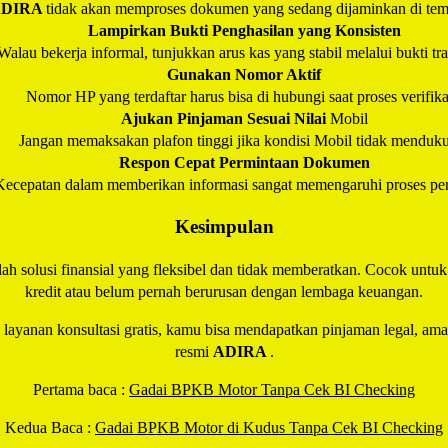
ADIRA
tidak akan memproses dokumen yang sedang dijaminkan di temp
Lampirkan Bukti Penghasilan yang Konsisten
Walau bekerja informal, tunjukkan arus kas yang stabil melalui bukti tra
Gunakan Nomor Aktif
Nomor HP yang terdaftar harus bisa di hubungi saat proses verifika
Ajukan Pinjaman Sesuai Nilai
Mobil
Jangan memaksakan plafon tinggi jika kondisi Mobil tidak menduk
Respon Cepat Permintaan Dokumen
Kecepatan dalam memberikan informasi sangat memengaruhi proses pen
Kesimpulan
lah solusi finansial yang fleksibel dan tidak memberatkan. Cocok unt
kredit atau belum pernah berurusan dengan lembaga keuangan.
n layanan konsultasi gratis, kamu bisa mendapatkan pinjaman legal, am
resmi
ADIRA
.
Pertama baca :
Gadai BPKB Motor Tanpa Cek BI Checking
Kedua Baca :
Gadai BPKB Motor di Kudus Tanpa Cek BI Checking