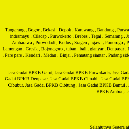
Tangerang , Bogor , Bekasi , Depok , Karawang , Bandung , Purwakar
indramayu , Cilacap , Purwokerto , Brebes , Tegal , Semarang , 
Ambarawa , Purwodadi , Kudus , Sragen , ngawi , Ponorogo , Pati
Lamongan , Gresik , Bojonegoro , tuban , bali , gianyar , Denpasar ,
, Pare pare , Kendari , Medan , Binjai , Pematang siantar , Padang s
Jasa Gadai BPKB Garut, Jasa Gadai BPKB Purwakarta, Jasa Gad
Gadai BPKB Denpasar, Jasa Gadai BPKB Cimahi , Jasa Gadai BP
Cibubur, Jasa Gadai BPKB Cibitung , Jasa Gadai BPKB Bantul ,
BPKB Ambon, Jas
Selanjutnya Segera a