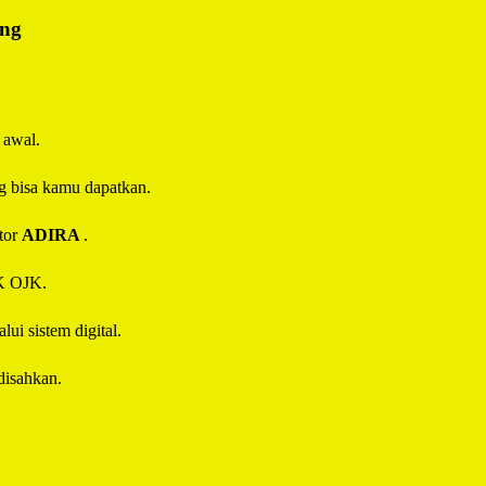
ing
 awal.
g bisa kamu dapatkan.
tor
ADIRA
.
IK OJK.
ui sistem digital.
disahkan.