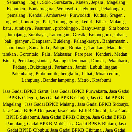
, Semarang , Jogja , Solo , Surakarta , Klaten , Jepara , Magelang ,
Kebumen , Banjarnegara , Wonosobo , kebumen , Pekalongan ,
pemalang , Kendal , Ambarawa , Purwodadi , Kudus , Sragen ,
ngawi , Ponorogo , Pati , Tulungagung , kediri , Blitar , Malang ,
batu , surabaya , Pasuruan , probolinggo , Banyuwangi , Situ bondo
, lumajang , Surabaya , Lamongan , Gresik , Bojonegoro , tuban ,
bali , gianyar , Denpasar , Buleleng , Palangkaraya , Banjarmasin ,
pontianak , Samarinda , Palopo , Bontang , Tarakan , Manado ,
tarakan , Gorontalo , Palu , Makassar , Pare pare , Kendari , Medan ,
Binjai , Pematang siantar , Padang sidempuan , Dumai , Pekanbaru ,
Padang , Bukittinggi , Pariaman , Jambi , Lubuk linggau ,
Palembang , Prabumulih , bengkulu , Lahat , Muara enim ,
Lampung , Bandar lampung , Metro , Kotabumi
Jasa Gadai BPKB Garut, Jasa Gadai BPKB Purwakarta, Jasa Gadai
BPKB Cilegon, Jasa Gadai BPKB Cianjur, Jasa Gadai BPKB
Magelang , Jasa Gadai BPKB Malang , Jasa Gadai BPKB Sidoarjo,
Jasa Gadai BPKB Denpasar, Jasa Gadai BPKB Cimahi , Jasa Gadai
BPKB Sukabumi, Jasa Gadai BPKB Cikupa, Jasa Gadai BPKB
Pamulang, Gadai BPKB Mobil, Jasa Gadai BPKB Bintaro, Jasa
Gadai BPKB Cibubur, Jasa Gadai BPKB Cibitung , Jasa Gadai