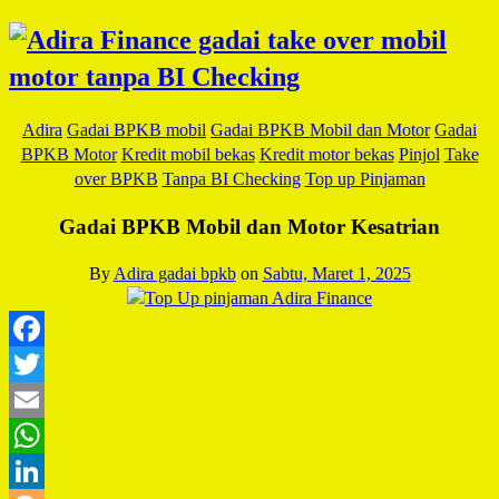
Adira
Gadai BPKB mobil
Gadai BPKB Mobil dan Motor
Gadai
BPKB Motor
Kredit mobil bekas
Kredit motor bekas
Pinjol
Take
over BPKB
Tanpa BI Checking
Top up Pinjaman
Gadai BPKB Mobil dan Motor Kesatrian
By
Adira gadai bpkb
on
Sabtu, Maret 1, 2025
Facebook
Twitter
Email
WhatsApp