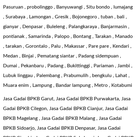
Pasuruan , probolinggo , Banyuwangi , Situ bondo , lumajang
, Surabaya , Lamongan , Gresik , Bojonegoro , tuban , bali ,
gianyar , Denpasar , Buleleng , Palangkaraya , Banjarmasin ,
pontianak , Samarinda , Palopo , Bontang , Tarakan , Manado
, tarakan , Gorontalo , Palu , Makassar , Pare pare , Kendari ,
Medan , Binjai , Pematang siantar , Padang sidempuan ,
Dumai , Pekanbaru , Padang , Bukittinggi , Pariaman , Jambi ,
Lubuk linggau , Palembang , Prabumulih , bengkulu , Lahat ,
Muara enim , Lampung , Bandar lampung , Metro , Kotabumi
Jasa Gadai BPKB Garut, Jasa Gadai BPKB Purwakarta, Jasa
Gadai BPKB Cilegon, Jasa Gadai BPKB Cianjur, Jasa Gadai
BPKB Magelang , Jasa Gadai BPKB Malang , Jasa Gadai
BPKB Sidoarjo, Jasa Gadai BPKB Denpasar, Jasa Gadai