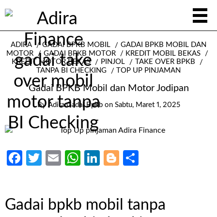
ADIRA
GADAI BPKB MOBIL
GADAI BPKB MOBIL DAN
MOTOR
GADAI BPKB MOTOR
KREDIT MOBIL BEKAS
KREDIT MOTOR BEKAS
PINJOL
TAKE OVER BPKB
TANPA BI CHECKING
TOP UP PINJAMAN
Gadai BPKB Mobil dan Motor Jodipan
By
Adira Gadai Bpkb
on
Sabtu, Maret 1, 2025
Facebook
Twitter
Email
WhatsApp
LinkedIn
Blogger
Share
Gadai bpkb mobil tanpa