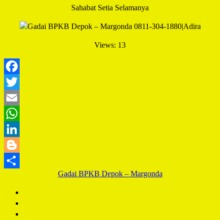
Sahabat Setia Selamanya
Views: 13
Facebook
Twitter
Email
WhatsApp
LinkedIn
Blogger
Gadai BPKB Depok – Margonda
Share