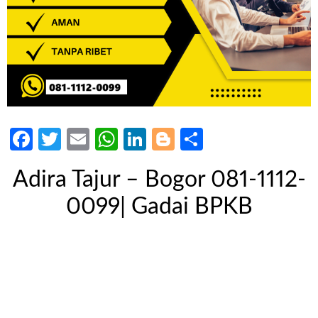
Facebook
Twitter
Email
WhatsApp
LinkedIn
Blogger
Share
Adira Tajur – Bogor 081-1112-
0099| Gadai BPKB