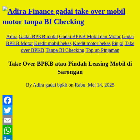
Adira
Gadai BPKB mobil
Gadai BPKB Mobil dan Motor
Gadai
BPKB Motor
Kredit mobil bekas
Kredit motor bekas
Pinjol
Take
over BPKB
Tanpa BI Checking
Top up Pinjaman
Take Over BPKB atau Pindah Leasing Mobil di
Sarongan
By
Adira gadai bpkb
on
Rabu, Mei 14, 2025
Facebook
Twitter
Email