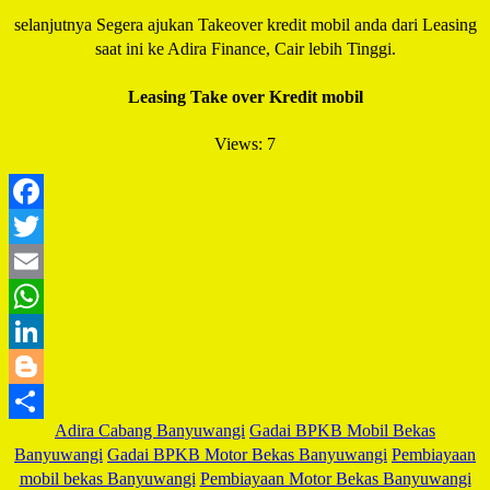
selanjutnya Segera ajukan Takeover kredit mobil anda dari Leasing
saat ini ke Adira Finance, Cair lebih Tinggi.
Leasing Take over Kredit mobil
Views: 7
Facebook
Twitter
Email
WhatsApp
LinkedIn
Blogger
Adira Cabang Banyuwangi
Gadai BPKB Mobil Bekas
Share
Banyuwangi
Gadai BPKB Motor Bekas Banyuwangi
Pembiayaan
mobil bekas Banyuwangi
Pembiayaan Motor Bekas Banyuwangi