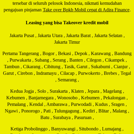
tersebar di seluruh pelosok Indonesia, nikmati kemudahan
pengajuan pinjaman
Take over Bpkb Mobil cepat di Adira Finance
.
Leasing yang bisa Takeover kredit mobil
Jakarta Pusat , Jakarta Utara , Jakarta Barat , Jakarta Selatan ,
Jakarta Timur
Pertama Tangerang , Bogor , Bekasi , Depok , Karawang , Bandung
, Purwakarta , Subang , Serang , Banten , Cilegon , Cikampek ,
Tambun , Cikarang , Cibitung , Tasik, Garut , Sukabumi , Cianjur ,
Garut , Cirebon , Indramayu , Cilacap , Purwokerto , Brebes , Tegal
, Semarang ,
Kedua Jogja , Solo , Surakarta , Klaten , Jepara , Magelang ,
Kebumen , Banjarnegara , Wonosobo , Kebumen , Pekalongan ,
Pemalang , Kendal , Ambarawa , Purwodadi , Kudus , Sragen ,
Ngawi , Ponorogo , Pati , Tulungagung , Kediri , Blitar , Malang ,
Batu , Surabaya , Pasuruan ,
Ketiga Probolinggo , Banyuwangi , Situbondo , Lumajang ,