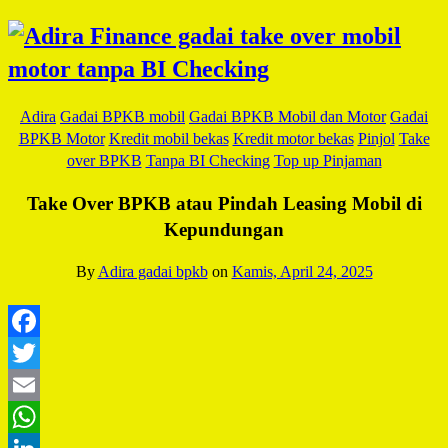
Adira
Gadai BPKB mobil
Gadai BPKB Mobil dan Motor
Gadai
BPKB Motor
Kredit mobil bekas
Kredit motor bekas
Pinjol
Take
over BPKB
Tanpa BI Checking
Top up Pinjaman
Take Over BPKB atau Pindah Leasing Mobil di
Kepundungan
By
Adira gadai bpkb
on
Kamis, April 24, 2025
Facebook
Twitter
Email