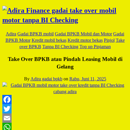
Adira
Gadai BPKB mobil
Gadai BPKB Mobil dan Motor
Gadai
BPKB Motor
Kredit mobil bekas
Kredit motor bekas
Pinjol
Take
over BPKB
Tanpa BI Checking
Top up Pinjaman
Take Over BPKB atau Pindah Leasing Mobil di
Gelang
By
Adira gadai bpkb
on
Rabu, Juni 11, 2025
Facebook
Twitter
Email