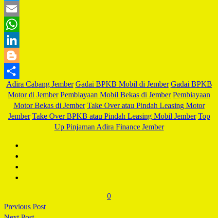
Twitter
Email
WhatsApp
LinkedIn
Blogger
Adira Cabang Jember
Gadai BPKB Mobil di Jember
Gadai BPKB
Share
Motor di Jember
Pembiayaan Mobil Bekas di Jember
Pembiayaan
Motor Bekas di Jember
Take Over atau Pindah Leasing Motor
Jember
Take Over BPKB atau Pindah Leasing Mobil Jember
Top
Up Pinjaman Adira Finance Jember
0
Previous Post
Next Post