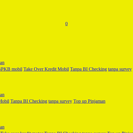
0
 BPKB mobil
Take Over Kredit Mobil
Tanpa BI Checking
tanpa survey
Mobil
Tanpa BI Checking
tanpa survey
Top up Pinjaman