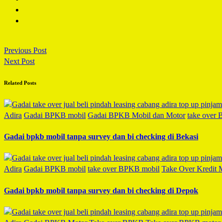
Previous Post
Next Post
Related Posts
Adira
Gadai BPKB mobil
Gadai BPKB Mobil dan Motor
take over
Gadai bpkb mobil tanpa survey dan bi checking di Bekasi
Adira
Gadai BPKB mobil
take over BPKB mobil
Take Over Kredit 
Gadai bpkb mobil tanpa survey dan bi checking di Depok