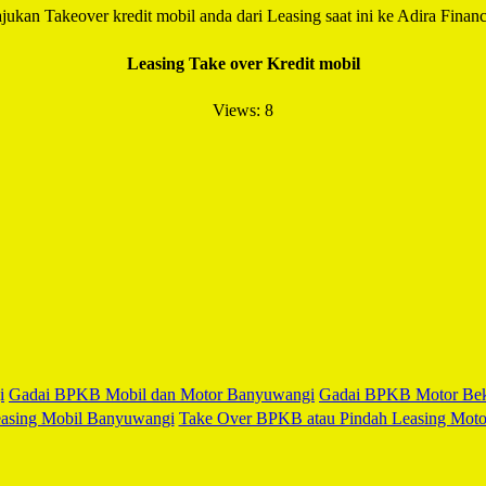
jukan Takeover kredit mobil anda dari Leasing saat ini ke Adira Financ
Leasing Take over Kredit mobil
Views: 8
Facebook
Twitter
Email
WhatsApp
LinkedIn
Blogger
i
Gadai BPKB Mobil dan Motor Banyuwangi
Gadai BPKB Motor Be
Share
asing Mobil Banyuwangi
Take Over BPKB atau Pindah Leasing Mot