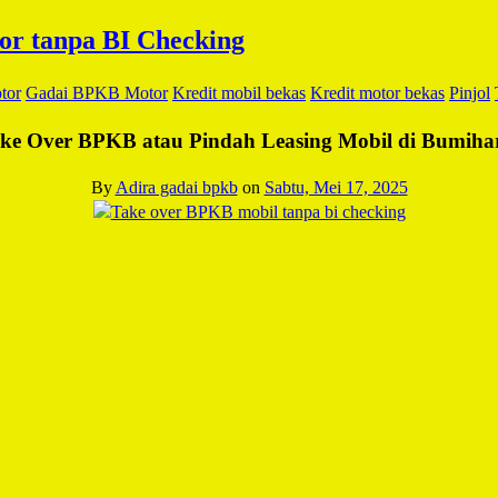
tor
Gadai BPKB Motor
Kredit mobil bekas
Kredit motor bekas
Pinjol
ke Over BPKB atau Pindah Leasing Mobil di Bumiha
By
Adira gadai bpkb
on
Sabtu, Mei 17, 2025
Facebook
Twitter
Email
WhatsApp
LinkedIn
Blogger
Share