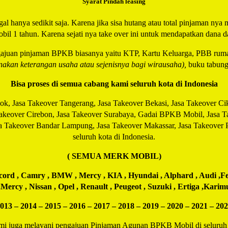
Syarat Pindah leasing
al hanya sedikit saja. Karena jika sisa hutang atau total pinjaman nya m
bil 1 tahun. Karena sejati nya take over ini untuk mendapatkan dana da
gajuan pinjaman BPKB biasanya yaitu KTP, Kartu Keluarga, PBB rum
nakan keterangan usaha atau sejenisnya bagi wirausaha),
buku tabung
Bisa proses di semua cabang kami seluruh kota di Indonesia
pok, Jasa Takeover Tangerang, Jasa Takeover Bekasi, Jasa Takeover Ci
keover Cirebon, Jasa Takeover Surabaya, Gadai BPKB Mobil, Jasa Take
a Takeover Bandar Lampung, Jasa Takeover Makassar, Jasa Takeover 
seluruh kota di Indonesia.
( SEMUA MERK MOBIL)
ccord , Camry , BMW , Mercy , KIA , Hyundai , Alphard , Audi ,Fer
Mercy , Nissan , Opel , Renault , Peugeot , Suzuki , Ertiga ,Karimu
013 – 2014 – 2015 – 2016 – 2017 – 2018 – 2019 – 2020 – 2021 – 20
i juga melayani pengajuan Pinjaman Agunan BPKB Mobil di seluruh wi