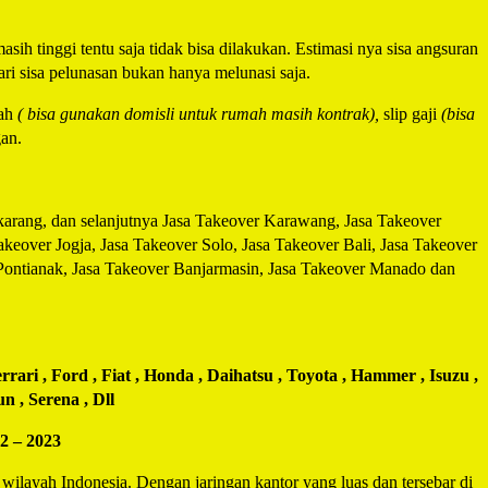
asih tinggi tentu saja tidak bisa dilakukan. Estimasi nya sisa angsuran
ri sisa pelunasan bukan hanya melunasi saja.
ah
( bisa gunakan domisli untuk rumah masih kontrak),
slip gaji
(bisa
an.
karang, dan selanjutnya Jasa Takeover Karawang, Jasa Takeover
over Jogja, Jasa Takeover Solo, Jasa Takeover Bali, Jasa Takeover
Pontianak, Jasa Takeover Banjarmasin, Jasa Takeover Manado dan
rari , Ford , Fiat , Honda , Daihatsu , Toyota , Hammer , Isuzu ,
n , Serena , Dll
22 – 2023
layah Indonesia. Dengan jaringan kantor yang luas dan tersebar di