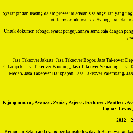
Syarat pindah leasing dalam proses ini adalah sisa angsuran yang tingg
untuk motor minimal sisa 5x angsuran dan mo
Untuk dokumen sebagai syarat pengajuannya sama saja dengan pen
gu
Jasa Takeover Jakarta, Jasa Takeover Bogor, Jasa Takeover De
Cikampek, Jasa Takeover Bandung, Jasa Takeover Semarang, Jasa Ta
Medan, Jasa Takeover Balikpapan, Jasa Takeover Palembang, Jas
Kijang innova , Avanza , Zenia , Pajero , Fortuner , Panther , A
Jaguar ,Lexus ,
2012 – 2
Kemudian Selain anda yang berdomisili di wilayah Banyuwangi, kam