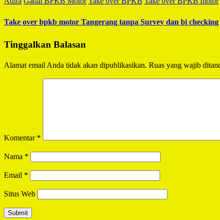
Adira
Gadai BPKB Motor
Take over BPKB
Take over BPKB motor
Take over bpkb motor Tangerang tanpa Survey dan bi checking
Tinggalkan Balasan
Alamat email Anda tidak akan dipublikasikan.
Ruas yang wajib ditan
Komentar
*
Nama
*
Email
*
Situs Web