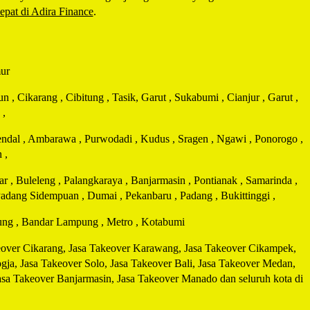
pat di Adira Finance
.
mur
, Cikarang , Cibitung , Tasik, Garut , Sukabumi , Cianjur , Garut ,
 ,
endal , Ambarawa , Purwodadi , Kudus , Sragen , Ngawi , Ponorogo ,
 ,
 , Buleleng , Palangkaraya , Banjarmasin , Pontianak , Samarinda ,
 Padang Sidempuan , Dumai , Pekanbaru , Padang , Bukittinggi ,
ung , Bandar Lampung , Metro , Kotabumi
keover Cikarang, Jasa Takeover Karawang, Jasa Takeover Cikampek,
ja, Jasa Takeover Solo, Jasa Takeover Bali, Jasa Takeover Medan,
sa Takeover Banjarmasin, Jasa Takeover Manado dan seluruh kota di