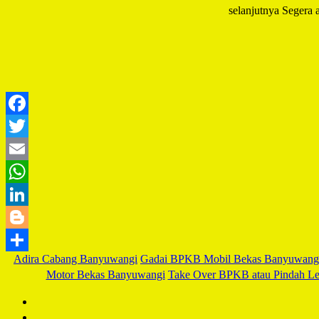
selanjutnya Segera a
Adira Cabang Banyuwangi
Gadai BPKB Mobil Bekas Banyuwang
Motor Bekas Banyuwangi
Take Over BPKB atau Pindah Le