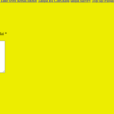
Take over kredit motor
Tanpa BI Checking
tanpa survey
Top up Pinja
dai
*