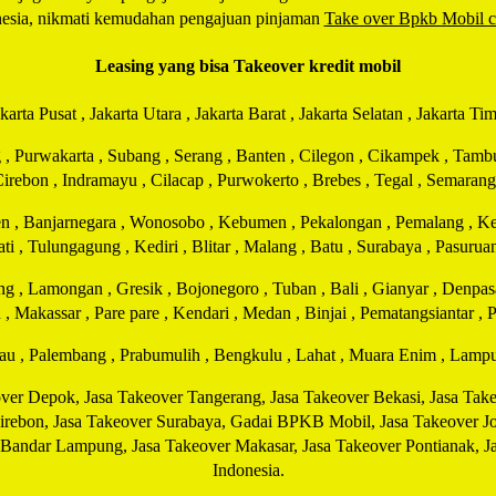
nesia, nikmati kemudahan pengajuan pinjaman
Take over Bpkb Mobil ce
Leasing yang bisa Takeover kredit mobil
karta Pusat , Jakarta Utara , Jakarta Barat , Jakarta Selatan , Jakarta Ti
Purwakarta , Subang , Serang , Banten , Cilegon , Cikampek , Tambun 
irebon , Indramayu , Cilacap , Purwokerto , Brebes , Tegal , Semarang
umen , Banjarnegara , Wonosobo , Kebumen , Pekalongan , Pemalang , K
ati , Tulungagung , Kediri , Blitar , Malang , Batu , Surabaya , Pasuruan
, Lamongan , Gresik , Bojonegoro , Tuban , Bali , Gianyar , Denpasar
 , Makassar , Pare pare , Kendari , Medan , Binjai , Pematangsiantar ,
au , Palembang , Prabumulih , Bengkulu , Lahat , Muara Enim , Lamp
over Depok, Jasa Takeover Tangerang, Jasa Takeover Bekasi, Jasa Ta
rebon, Jasa Takeover Surabaya, Gadai BPKB Mobil, Jasa Takeover Jog
 Bandar Lampung, Jasa Takeover Makasar, Jasa Takeover Pontianak, Ja
Indonesia.