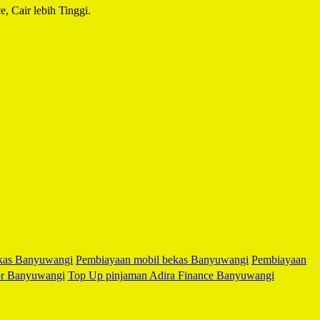
e, Cair lebih Tinggi.
kas Banyuwangi
Pembiayaan mobil bekas Banyuwangi
Pembiayaan
or Banyuwangi
Top Up pinjaman Adira Finance Banyuwangi