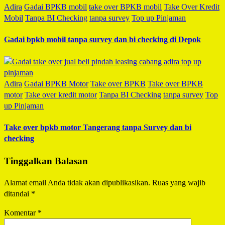
Adira
Gadai BPKB mobil
take over BPKB mobil
Take Over Kredit
Mobil
Tanpa BI Checking
tanpa survey
Top up Pinjaman
Gadai bpkb mobil tanpa survey dan bi checking di Depok
Adira
Gadai BPKB Motor
Take over BPKB
Take over BPKB
motor
Take over kredit motor
Tanpa BI Checking
tanpa survey
Top
up Pinjaman
Take over bpkb motor Tangerang tanpa Survey dan bi
checking
Tinggalkan Balasan
Alamat email Anda tidak akan dipublikasikan.
Ruas yang wajib
ditandai
*
Komentar
*