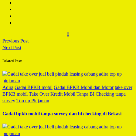
0
Previous Post
Next Post
Related Posts
Adira
Gadai BPKB mobil
Gadai BPKB Mobil dan Motor
take over
BPKB mobil
Take Over Kredit Mobil
Tanpa BI Checking
tanpa
survey
Top up Pinjaman
Gadai bpkb mobil tanpa survey dan bi checking di Bekasi