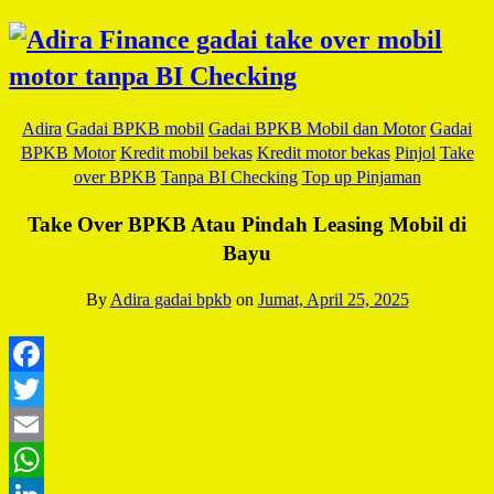
Adira
Gadai BPKB mobil
Gadai BPKB Mobil dan Motor
Gadai
BPKB Motor
Kredit mobil bekas
Kredit motor bekas
Pinjol
Take
over BPKB
Tanpa BI Checking
Top up Pinjaman
Take Over BPKB Atau Pindah Leasing Mobil di
Bayu
By
Adira gadai bpkb
on
Jumat, April 25, 2025
Facebook
Twitter
Email