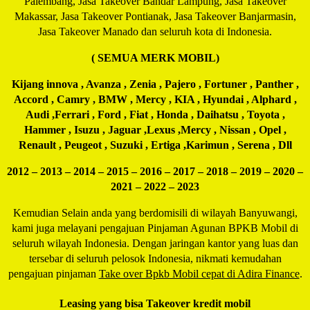
Palembang, Jasa Takeover Bandar Lampung, Jasa Takeover
Makassar, Jasa Takeover Pontianak, Jasa Takeover Banjarmasin,
Jasa Takeover Manado dan seluruh kota di Indonesia.
( SEMUA MERK MOBIL)
Kijang innova , Avanza , Zenia , Pajero , Fortuner , Panther ,
Accord , Camry , BMW , Mercy , KIA , Hyundai , Alphard ,
Audi ,Ferrari , Ford , Fiat , Honda , Daihatsu , Toyota ,
Hammer , Isuzu , Jaguar ,Lexus ,Mercy , Nissan , Opel ,
Renault , Peugeot , Suzuki , Ertiga ,Karimun , Serena , Dll
2012 – 2013 – 2014 – 2015 – 2016 – 2017 – 2018 – 2019 – 2020 –
2021 – 2022 – 2023
Kemudian Selain anda yang berdomisili di wilayah Banyuwangi,
kami juga melayani pengajuan Pinjaman Agunan BPKB Mobil di
seluruh wilayah Indonesia. Dengan jaringan kantor yang luas dan
tersebar di seluruh pelosok Indonesia, nikmati kemudahan
pengajuan pinjaman
Take over Bpkb Mobil cepat di Adira Finance
.
Leasing yang bisa Takeover kredit mobil