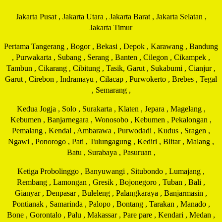
Jakarta Pusat , Jakarta Utara , Jakarta Barat , Jakarta Selatan ,
Jakarta Timur
Pertama Tangerang , Bogor , Bekasi , Depok , Karawang , Bandung
, Purwakarta , Subang , Serang , Banten , Cilegon , Cikampek ,
Tambun , Cikarang , Cibitung , Tasik, Garut , Sukabumi , Cianjur ,
Garut , Cirebon , Indramayu , Cilacap , Purwokerto , Brebes , Tegal
, Semarang ,
Kedua Jogja , Solo , Surakarta , Klaten , Jepara , Magelang ,
Kebumen , Banjarnegara , Wonosobo , Kebumen , Pekalongan ,
Pemalang , Kendal , Ambarawa , Purwodadi , Kudus , Sragen ,
Ngawi , Ponorogo , Pati , Tulungagung , Kediri , Blitar , Malang ,
Batu , Surabaya , Pasuruan ,
Ketiga Probolinggo , Banyuwangi , Situbondo , Lumajang ,
Rembang , Lamongan , Gresik , Bojonegoro , Tuban , Bali ,
Gianyar , Denpasar , Buleleng , Palangkaraya , Banjarmasin ,
Pontianak , Samarinda , Palopo , Bontang , Tarakan , Manado ,
Bone , Gorontalo , Palu , Makassar , Pare pare , Kendari , Medan ,