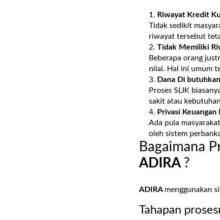
Riwayat Kredit K
Tidak sedikit masyar
riwayat tersebut tet
Tidak Memiliki Ri
Beberapa orang justr
nilai. Hal ini umum 
Dana Di butuhkan
Proses SLIK biasany
sakit atau kebutuha
Privasi Keuangan 
Ada pula masyarakat 
oleh sistem perbank
Bagaimana Pr
ADIRA
?
ADIRA
menggunakan sist
Tahapan prosesn