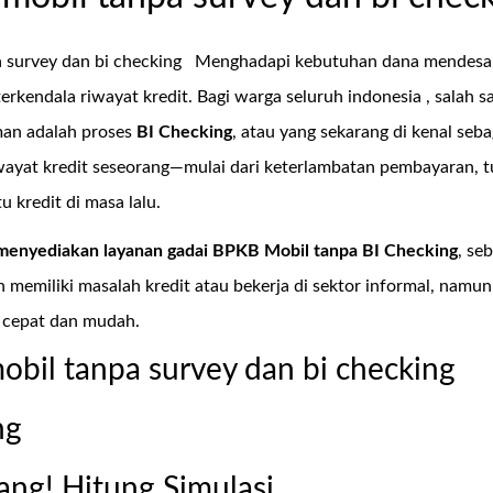
 survey dan bi checking
Menghadapi kebutuhan dana mendesak
 terkendala riwayat kredit. Bagi warga seluruh indonesia , sala
man adalah proses
BI Checking
, atau yang sekarang di kenal seb
iwayat kredit seseorang—mulai dari keterlambatan pembayaran, 
 kredit di masa lalu.
menyediakan layanan
gadai BPKB Mobil tanpa BI Checking
, se
 memiliki masalah kredit atau bekerja di sektor informal, nam
 cepat dan mudah.
obil tanpa survey dan bi checking
ng
ang! Hitung Simulasi