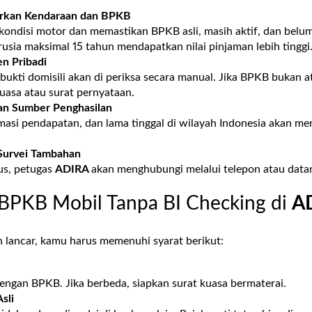
arkan Kendaraan dan BPKB
 kondisi motor dan memastikan BPKB asli, masih aktif, dan belu
sia maksimal 15 tahun mendapatkan nilai pinjaman lebih tinggi
n Pribadi
ukti domisili akan di periksa secara manual. Jika BPKB bukan a
kuasa atau surat pernyataan.
an Sumber Penghasilan
imasi pendapatan, dan lama tinggal di wilayah Indonesia akan m
Survei Tambahan
us, petugas
ADIRA
akan menghubungi melalui telepon atau data
 BPKB Mobil Tanpa BI Checking di
A
n lancar, kamu harus memenuhi syarat berikut:
engan BPKB. Jika berbeda, siapkan surat kuasa bermaterai.
sli