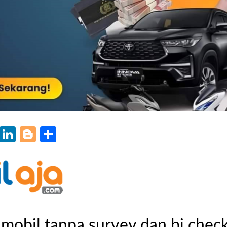
k
r
il
WhatsApp
LinkedIn
Blogger
Share
mobil tanpa survey dan bi chec