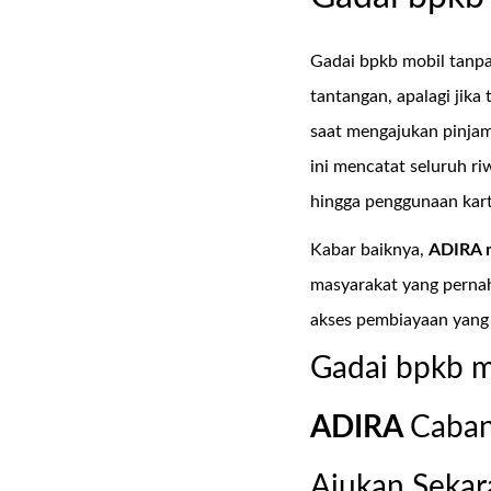
Gadai bpkb mobil tanpa
tantangan, apalagi jika
saat mengajukan pinja
ini mencatat seluruh r
hingga penggunaan kartu
Kabar baiknya,
ADIRA 
masyarakat yang pernah
akses pembiayaan yang
Gadai bpkb m
ADIRA
Caba
Ajukan Sekar