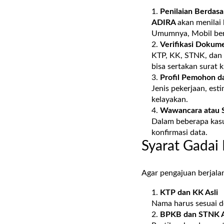
Penilaian Berdas
ADIRA
akan menilai
Umumnya, Mobil beru
Verifikasi Dokume
KTP, KK, STNK, dan b
bisa sertakan surat 
Profil Pemohon d
Jenis pekerjaan, est
kelayakan.
Wawancara atau 
Dalam beberapa kas
konfirmasi data.
Syarat Gadai
Agar pengajuan berjala
KTP dan KK Asli
Nama harus sesuai d
BPKB dan STNK A