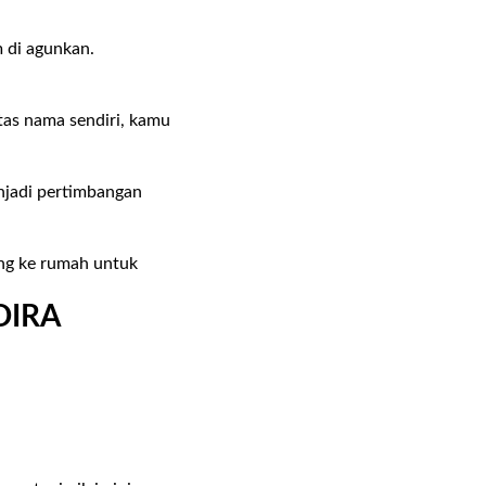
m di agunkan.
.
tas nama sendiri, kamu
enjadi pertimbangan
ng ke rumah untuk
DIRA