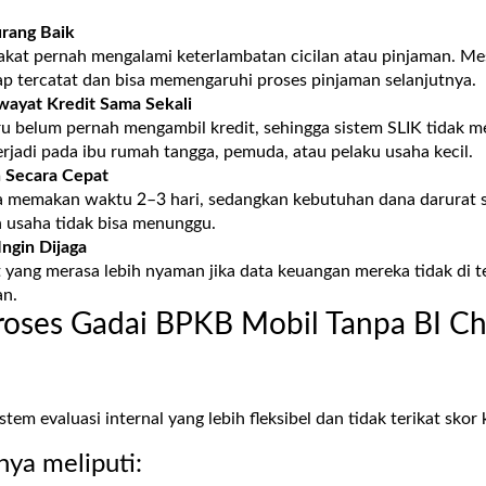
urang Baik
akat pernah mengalami keterlambatan cicilan atau pinjaman. Mes
ap tercatat dan bisa memengaruhi proses pinjaman selanjutnya.
wayat Kredit Sama Sekali
u belum pernah mengambil kredit, sehingga sistem SLIK tidak me
terjadi pada ibu rumah tangga, pemuda, atau pelaku usaha kecil.
 Secara Cepat
a memakan waktu 2–3 hari, sedangkan kebutuhan dana darurat s
n usaha tidak bisa menunggu.
Ingin Dijaga
yang merasa lebih nyaman jika data keuangan mereka tidak di tel
an.
oses Gadai BPKB Mobil Tanpa BI Ch
em evaluasi internal yang lebih fleksibel dan tidak terikat skor 
ya meliputi: