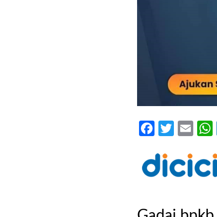
Faceboo
Twitte
Ema
Gadai bpkb 