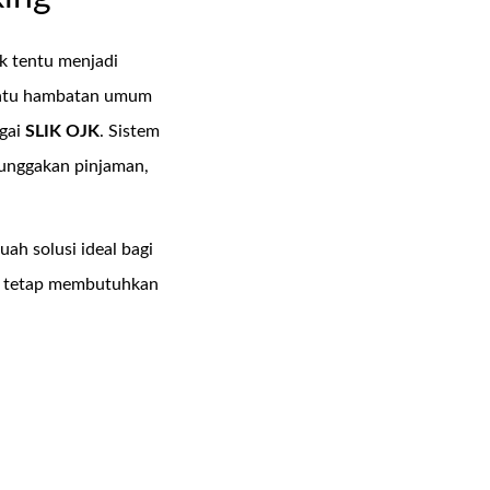
 tentu menjadi
h satu hambatan umum
agai
SLIK OJK
. Sistem
tunggakan pinjaman,
buah solusi ideal bagi
un tetap membutuhkan