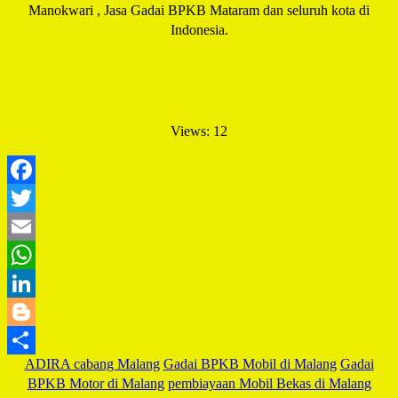
Manokwari , Jasa Gadai BPKB Mataram dan seluruh kota di
Indonesia.
Views: 12
Facebook
Twitter
Email
WhatsApp
LinkedIn
Blogger
ADIRA cabang Malang
Gadai BPKB Mobil di Malang
Gadai
Share
BPKB Motor di Malang
pembiayaan Mobil Bekas di Malang