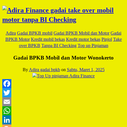
Adira
Gadai BPKB mobil
Gadai BPKB Mobil dan Motor
Gadai
BPKB Motor
Kredit mobil bekas
Kredit motor bekas
Pinjol
Take
over BPKB
Tanpa BI Checking
Top up Pinjaman
Gadai BPKB Mobil dan Motor Wonokerto
By
Adira gadai bpkb
on
Sabtu, Maret 1, 2025
Facebook
Twitter
Email
WhatsApp