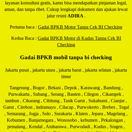
layanan konsultasi gratis, kamu bisa mendapatkan pinjaman legal,
aman, dan tanpa ribet. Cukup lengkapi dokumen dan ajukan lewat
jalur resmi
ADIRA
.
Pertama baca :
Gadai BPKB Motor Tanpa Cek BI Checking
Kedua Baca :
Gadai BPKB Motor di Kudus Tanpa Cek BI
Checking
Gadai BPKB mobil tanpa bi checking
Jakarta pusat , jakarta utara , jakarta barat , jakarta selatan , jakarta
timur
Tangerang , Bogor , Bekasi , Depok , Karawang , Bandung ,
Purwakarta , Subang , Serang , Banten , Cilegon , Cikampek ,
tambun , Cikarang , Cibitung , Tasik Garut , Sukabumi , Cianjur ,
Garut , Cirebon , indramayu , Cilacap , Purwokerto , Brebes , Tegal
, Semarang , Jogja , Solo , Surakarta , Klaten , Jepara , Magelang ,
Kebumen , Banjarnegara , Wonosobo , kebumen , Pekalongan ,
pemalang , Kendal , Ambarawa , Purwodadi , Kudus , Sragen ,