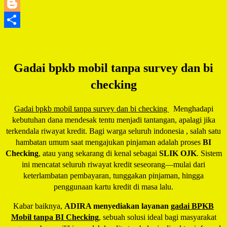
LinkedIn
Blogger
Share
Gadai bpkb mobil tanpa survey dan bi
checking
Gadai bpkb mobil tanpa survey dan bi checking
Menghadapi
kebutuhan dana mendesak tentu menjadi tantangan, apalagi jika
terkendala riwayat kredit. Bagi warga seluruh indonesia , salah satu
hambatan umum saat mengajukan pinjaman adalah proses
BI
Checking
, atau yang sekarang di kenal sebagai
SLIK OJK
. Sistem
ini mencatat seluruh riwayat kredit seseorang—mulai dari
keterlambatan pembayaran, tunggakan pinjaman, hingga
penggunaan kartu kredit di masa lalu.
Kabar baiknya,
ADIRA menyediakan layanan
gadai BPKB
Mobil tanpa BI Checking
, sebuah solusi ideal bagi masyarakat