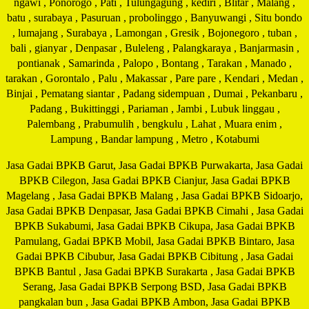
ngawi , Ponorogo , Pati , Tulungagung , kediri , Blitar , Malang ,
batu , surabaya , Pasuruan , probolinggo , Banyuwangi , Situ bondo
, lumajang , Surabaya , Lamongan , Gresik , Bojonegoro , tuban ,
bali , gianyar , Denpasar , Buleleng , Palangkaraya , Banjarmasin ,
pontianak , Samarinda , Palopo , Bontang , Tarakan , Manado ,
tarakan , Gorontalo , Palu , Makassar , Pare pare , Kendari , Medan ,
Binjai , Pematang siantar , Padang sidempuan , Dumai , Pekanbaru ,
Padang , Bukittinggi , Pariaman , Jambi , Lubuk linggau ,
Palembang , Prabumulih , bengkulu , Lahat , Muara enim ,
Lampung , Bandar lampung , Metro , Kotabumi
Jasa Gadai BPKB Garut, Jasa Gadai BPKB Purwakarta, Jasa Gadai
BPKB Cilegon, Jasa Gadai BPKB Cianjur, Jasa Gadai BPKB
Magelang , Jasa Gadai BPKB Malang , Jasa Gadai BPKB Sidoarjo,
Jasa Gadai BPKB Denpasar, Jasa Gadai BPKB Cimahi , Jasa Gadai
BPKB Sukabumi, Jasa Gadai BPKB Cikupa, Jasa Gadai BPKB
Pamulang, Gadai BPKB Mobil, Jasa Gadai BPKB Bintaro, Jasa
Gadai BPKB Cibubur, Jasa Gadai BPKB Cibitung , Jasa Gadai
BPKB Bantul , Jasa Gadai BPKB Surakarta , Jasa Gadai BPKB
Serang, Jasa Gadai BPKB Serpong BSD, Jasa Gadai BPKB
pangkalan bun , Jasa Gadai BPKB Ambon, Jasa Gadai BPKB