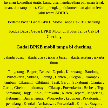
layanan konsultasi gratis, kamu bisa mendapatkan pinjaman legal,
aman, dan tanpa ribet. Cukup lengkapi dokumen dan ajukan lewat
jalur resmi
ADIRA
.
Pertama baca :
Gadai BPKB Motor Tanpa Cek BI Checking
Kedua Baca :
Gadai BPKB Motor di Kudus Tanpa Cek BI
Checking
Gadai BPKB mobil tanpa bi checking
Jakarta pusat , jakarta utara , jakarta barat , jakarta selatan , jakarta
timur
Tangerang , Bogor , Bekasi , Depok , Karawang , Bandung ,
Purwakarta , Subang , Serang , Banten , Cilegon , Cikampek ,
tambun , Cikarang , Cibitung , Tasik Garut , Sukabumi , Cianjur ,
Garut , Cirebon , indramayu , Cilacap , Purwokerto , Brebes , Tegal
, Semarang , Jogja , Solo , Surakarta , Klaten , Jepara , Magelang ,
Kebumen , Banjarnegara , Wonosobo , kebumen , Pekalongan ,
pemalang , Kendal , Ambarawa , Purwodadi , Kudus , Sragen ,