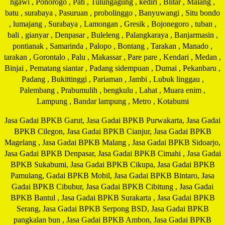
ngawi , Ponorogo , Pati , Tulungagung , kediri , Blitar , Malang ,
batu , surabaya , Pasuruan , probolinggo , Banyuwangi , Situ bondo
, lumajang , Surabaya , Lamongan , Gresik , Bojonegoro , tuban ,
bali , gianyar , Denpasar , Buleleng , Palangkaraya , Banjarmasin ,
pontianak , Samarinda , Palopo , Bontang , Tarakan , Manado ,
tarakan , Gorontalo , Palu , Makassar , Pare pare , Kendari , Medan ,
Binjai , Pematang siantar , Padang sidempuan , Dumai , Pekanbaru ,
Padang , Bukittinggi , Pariaman , Jambi , Lubuk linggau ,
Palembang , Prabumulih , bengkulu , Lahat , Muara enim ,
Lampung , Bandar lampung , Metro , Kotabumi
Jasa Gadai BPKB Garut, Jasa Gadai BPKB Purwakarta, Jasa Gadai
BPKB Cilegon, Jasa Gadai BPKB Cianjur, Jasa Gadai BPKB
Magelang , Jasa Gadai BPKB Malang , Jasa Gadai BPKB Sidoarjo,
Jasa Gadai BPKB Denpasar, Jasa Gadai BPKB Cimahi , Jasa Gadai
BPKB Sukabumi, Jasa Gadai BPKB Cikupa, Jasa Gadai BPKB
Pamulang, Gadai BPKB Mobil, Jasa Gadai BPKB Bintaro, Jasa
Gadai BPKB Cibubur, Jasa Gadai BPKB Cibitung , Jasa Gadai
BPKB Bantul , Jasa Gadai BPKB Surakarta , Jasa Gadai BPKB
Serang, Jasa Gadai BPKB Serpong BSD, Jasa Gadai BPK
B
pangkalan bun , Jasa Gadai BPKB Ambon, Jasa Gadai BPKB