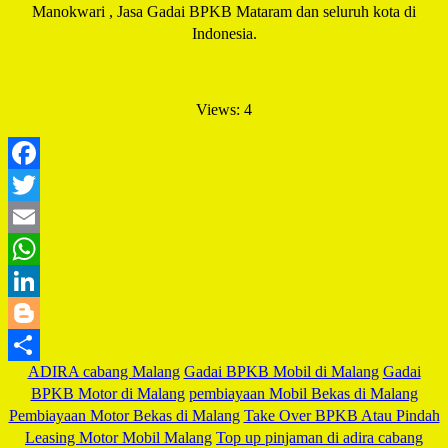
Manokwari , Jasa Gadai BPKB Mataram dan seluruh kota di
Indonesia.
Views: 4
Facebook
Twitter
Email
WhatsApp
LinkedIn
Blogger
ADIRA cabang Malang
Gadai BPKB Mobil di Malang
Gadai
Share
BPKB Motor di Malang
pembiayaan Mobil Bekas di Malang
Pembiayaan Motor Bekas di Malang
Take Over BPKB Atau Pindah
Leasing Motor Mobil Malang
Top up pinjaman di adira cabang