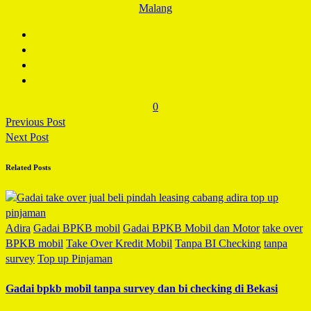
Malang
0
Previous Post
Next Post
Related Posts
Adira
Gadai BPKB mobil
Gadai BPKB Mobil dan Motor
take over
BPKB mobil
Take Over Kredit Mobil
Tanpa BI Checking
tanpa
survey
Top up Pinjaman
Gadai bpkb mobil tanpa survey dan bi checking di Bekasi