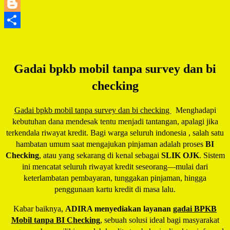
LinkedIn
Blogger
Share
Gadai bpkb mobil tanpa survey dan bi
checking
Gadai bpkb mobil tanpa survey dan bi checking
Menghadapi
kebutuhan dana mendesak tentu menjadi tantangan, apalagi jika
terkendala riwayat kredit. Bagi warga seluruh indonesia , salah satu
hambatan umum saat mengajukan pinjaman adalah proses
BI
Checking
, atau yang sekarang di kenal sebagai
SLIK OJK
. Sistem
ini mencatat seluruh riwayat kredit seseorang—mulai dari
keterlambatan pembayaran, tunggakan pinjaman, hingga
penggunaan kartu kredit di masa lalu.
Kabar baiknya,
ADIRA menyediakan layanan
gadai BPKB
Mobil tanpa BI Checking
, sebuah solusi ideal bagi masyarakat