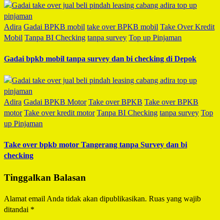
Adira
Gadai BPKB mobil
take over BPKB mobil
Take Over Kredit
Mobil
Tanpa BI Checking
tanpa survey
Top up Pinjaman
Gadai bpkb mobil tanpa survey dan bi checking di Depok
Adira
Gadai BPKB Motor
Take over BPKB
Take over BPKB
motor
Take over kredit motor
Tanpa BI Checking
tanpa survey
Top
up Pinjaman
Take over bpkb motor Tangerang tanpa Survey dan bi
checking
Tinggalkan Balasan
Alamat email Anda tidak akan dipublikasikan.
Ruas yang wajib
ditandai
*