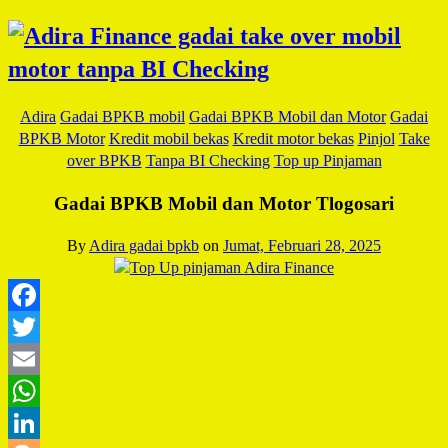
Adira
Gadai BPKB mobil
Gadai BPKB Mobil dan Motor
Gadai
BPKB Motor
Kredit mobil bekas
Kredit motor bekas
Pinjol
Take
over BPKB
Tanpa BI Checking
Top up Pinjaman
Gadai BPKB Mobil dan Motor Tlogosari
By
Adira gadai bpkb
on
Jumat, Februari 28, 2025
Facebook
Twitter
Email
WhatsApp