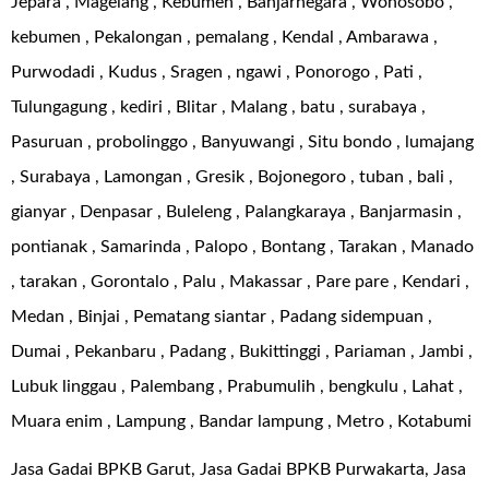
Jepara , Magelang , Kebumen , Banjarnegara , Wonosobo ,
kebumen , Pekalongan , pemalang , Kendal , Ambarawa ,
Purwodadi , Kudus , Sragen , ngawi , Ponorogo , Pati ,
Tulungagung , kediri , Blitar , Malang , batu , surabaya ,
Pasuruan , probolinggo , Banyuwangi , Situ bondo , lumajang
, Surabaya , Lamongan , Gresik , Bojonegoro , tuban , bali ,
gianyar , Denpasar , Buleleng , Palangkaraya , Banjarmasin ,
pontianak , Samarinda , Palopo , Bontang , Tarakan , Manado
, tarakan , Gorontalo , Palu , Makassar , Pare pare , Kendari ,
Medan , Binjai , Pematang siantar , Padang sidempuan ,
Dumai , Pekanbaru , Padang , Bukittinggi , Pariaman , Jambi ,
Lubuk linggau , Palembang , Prabumulih , bengkulu , Lahat ,
Muara enim , Lampung , Bandar lampung , Metro , Kotabumi
Jasa Gadai BPKB Garut, Jasa Gadai BPKB Purwakarta, Jasa